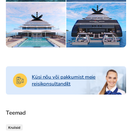
Küsi nõu või pakkumist meie
reisikonsultandilt
Teemad
Kruiisid