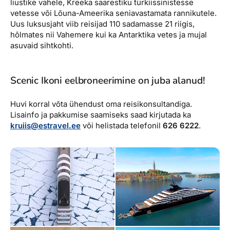
liustike vahele, Kreeka saarestiku türkiissinistesse
vetesse või Lõuna-Ameerika seniavastamata rannikutele.
Uus luksusjaht viib reisijad 110 sadamasse 21 riigis,
hõlmates nii Vahemere kui ka Antarktika vetes ja mujal
asuvaid sihtkohti.
Scenic Ikoni eelbroneerimine on juba alanud!
Huvi korral võta ühendust oma reisikonsultandiga.
Lisainfo ja pakkumise saamiseks saad kirjutada ka
kruiis@estravel.ee
või helistada telefonil
626 6222
.