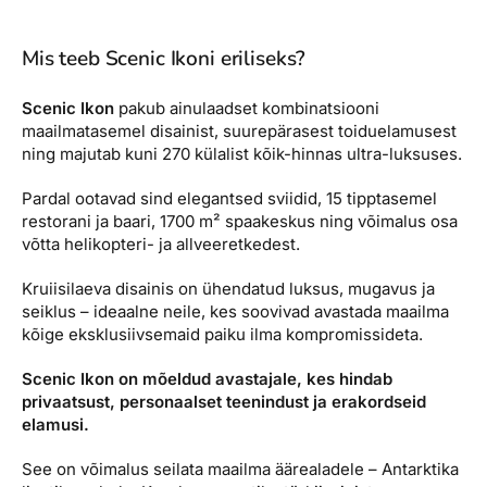
Mis teeb Scenic Ikoni eriliseks?
Scenic Ikon
pakub ainulaadset kombinatsiooni
maailmatasemel disainist, suurepärasest toiduelamusest
ning majutab kuni 270 külalist kõik-hinnas ultra-luksuses.
Pardal ootavad sind elegantsed sviidid, 15 tipptasemel
restorani ja baari, 1700 m² spaakeskus ning võimalus osa
võtta helikopteri- ja allveeretkedest.
Kruiisilaeva disainis on ühendatud luksus, mugavus ja
seiklus – ideaalne neile, kes soovivad avastada maailma
kõige eksklusiivsemaid paiku ilma kompromissideta.
Scenic Ikon on mõeldud avastajale, kes hindab
privaatsust, personaalset teenindust ja erakordseid
elamusi.
See on võimalus seilata maailma äärealadele – Antarktika