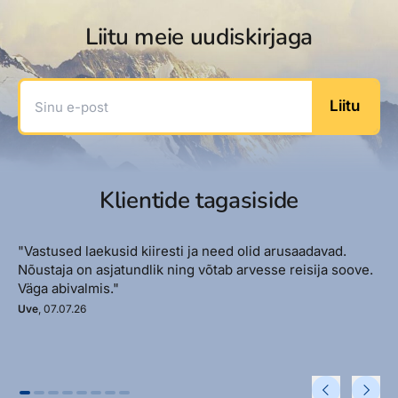
Liitu meie uudiskirjaga
Sinu e-post
Liitu
Klientide tagasiside
"Vastused laekusid kiiresti ja need olid arusaadavad.
Nõustaja on asjatundlik ning võtab arvesse reisija soove.
Väga abivalmis."
Uve
, 07.07.26