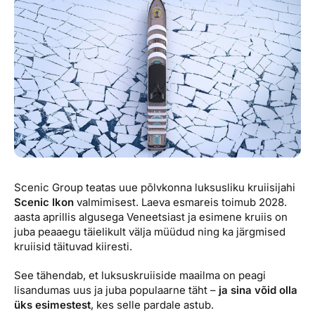
Reisitarvete e-pood
Meist
Kuldkaart
Ettevõttest, kontaktid, reisikonsultandi teenus, tule
Airalo eSIM
Platinum Club
tööle, uudised...
Reisija meelespea
Püsisoodustused
Ettevõttest
Boonuspunktid
Kontaktid
Reisikonsultandi teenus
Tule tööle
Uudised
Scenic Group teatas uue põlvkonna luksusliku kruiisijahi
Scenic Ikon
valmimisest. Laeva esmareis toimub 2028.
aasta aprillis algusega Veneetsiast ja esimene kruiis on
juba peaaegu täielikult välja müüdud ning ka järgmised
kruiisid täituvad kiiresti.
See tähendab, et luksuskruiiside maailma on peagi
lisandumas uus ja juba populaarne täht –
ja sina võid olla
üks esimestest
, kes selle pardale astub.