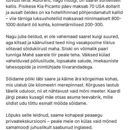
tutvust teha. Autorent, nagu muugi, on saarel suhteliselt
kallis. Pisikese Kia Picanto päev maksab 70 USA dollarit
ja ausalt öeldes on ka hotellihinnad põhjendamatult kallid
– viie tärniga luksushotellid maksavad minimaalselt 800-
1000 dollarit öö kohta, kolmetärnilised 200-300.
Nagu juba öeldud, ei ole vahemaad saarel kuigi suured,
aga kitsad ja käänulised teed ning vasakpoolne liiklus
võtavad sõidukiirust maha. Siiski on võimalik paari
tunniga Mahé saarele tiir peale teha. Väiksed külad
vahelduvad põllusiilude, lopsakate salude, imekauniste
lahesoppide ja inimtühjade liivarandadega.
Sõidame põiki läbi saare ja käime ära kõrgeimas kohas,
mis ulatub üle kilomeetri merepinnast. Kõrguses laotub
täielik uduloor, nii et nähtavust vaid mõni meeter. Kaardi
järgi peaks kusagil mäe otsas asuma teevabrik, mille
sildist udu tõttu esmalt mööda sõidame.
Lõpuks selle leidnud, saame kohapeal peaaegu
privaatekskursiooni – peale meie on külas vaid mõned
samamoodi juhuslikult saabunud inglased.