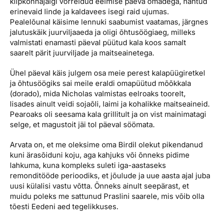
kilpkonnajälgi võrreldud eelmise päeva omadega, nähtud
erinevaid linde ja kaldavees isegi raid ujumas.
Pealelõunal käisime lennuki saabumist vaatamas, järgnes
jalutuskäik juurviljaaeda ja oligi õhtusöögiaeg, milleks
valmistati enamasti päeval püütud kala koos samalt
saarelt pärit juurviljade ja maitseainetega.
Ühel päeval käis julgem osa meie perest kalapüügiretkel
ja õhtusöögiks sai meile eraldi omapüütud mõõkkala
(dorado), mida Nicholas valmistas eelroaks toorelt,
lisades ainult veidi sojaõli, laimi ja kohalikke maitseaineid.
Pearoaks oli seesama kala grillitult ja on vist mainimatagi
selge, et magustoit jäi tol päeval söömata.
Arvata on, et me oleksime oma Birdil olekut pikendanud
kuni ärasõiduni koju, aga kahjuks või õnneks pidime
lahkuma, kuna kompleks suleti iga-aastaseks
remonditööde perioodiks, et jõulude ja uue aasta ajal juba
uusi külalisi vastu võtta. Õnneks ainult seepärast, et
muidu poleks me sattunud Praslini saarele, mis võib olla
tõesti Eedeni aed tegelikkuses.