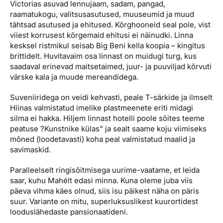
Victorias asuvad lennujaam, sadam, pangad,
raamatukogu, valitsusasutused, muuseumid ja muud
tähtsad asutused ja ehitused. Kõrghooneid seal pole, vist
viiest korrusest kõrgemaid ehitusi ei näinudki. Linna
kesksel ristmikul seisab Big Beni kella koopia – kingitus
brittidelt. Huvitavaim osa linnast on muidugi turg, kus
saadaval erinevad maitsetaimed, juur- ja puuviljad kõrvuti
värske kala ja muude mereandidega.
Suveniiridega on veidi kehvasti, peale T-särkide ja ilmselt
Hiinas valmistatud imelike plastmeenete eriti midagi
silma ei hakka. Hiljem linnast hotelli poole sõites teeme
peatuse ?Kunstnike külas” ja sealt saame koju viimiseks
mõned (loodetavasti) koha peal valmistatud maalid ja
savimaskid.
Paralleelselt ringisõitmisega uurime-vaatame, et leida
saar, kuhu Mahélt edasi minna. Kuna oleme juba viis
päeva vihma käes olnud, siis isu päikest näha on päris
suur. Variante on mitu, superluksuslikest kuurortidest
looduslähedaste pansionaatideni.