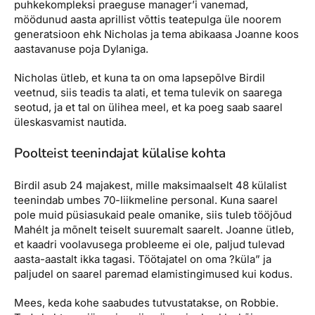
puhkekompleksi praeguse manager’i vanemad,
möödunud aasta aprillist võttis teatepulga üle noorem
generatsioon ehk Nicholas ja tema abikaasa Joanne koos
aastavanuse poja Dylaniga.
Nicholas ütleb, et kuna ta on oma lapsepõlve Birdil
veetnud, siis teadis ta alati, et tema tulevik on saarega
seotud, ja et tal on ülihea meel, et ka poeg saab saarel
üleskasvamist nautida.
Poolteist teenindajat külalise kohta
Birdil asub 24 majakest, mille maksimaalselt 48 külalist
teenindab umbes 70-liikmeline personal. Kuna saarel
pole muid püsiasukaid peale omanike, siis tuleb tööjõud
Mahélt ja mõnelt teiselt suuremalt saarelt. Joanne ütleb,
et kaadri voolavusega probleeme ei ole, paljud tulevad
aasta-aastalt ikka tagasi. Töötajatel on oma ?küla” ja
paljudel on saarel paremad elamistingimused kui kodus.
Mees, keda kohe saabudes tutvustatakse, on Robbie.