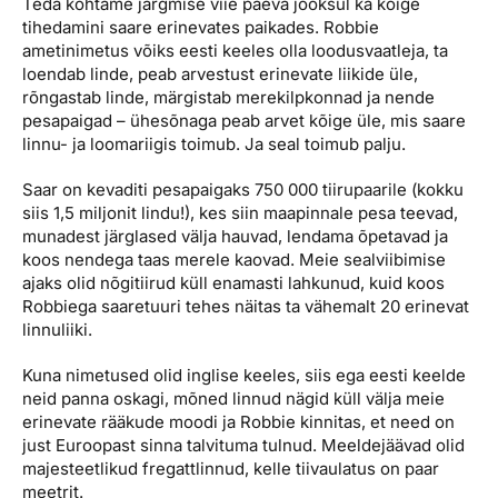
Teda kohtame järgmise viie päeva jooksul ka kõige
tihedamini saare erinevates paikades. Robbie
ametinimetus võiks eesti keeles olla loodusvaatleja, ta
loendab linde, peab arvestust erinevate liikide üle,
rõngastab linde, märgistab merekilpkonnad ja nende
pesapaigad – ühesõnaga peab arvet kõige üle, mis saare
linnu- ja loomariigis toimub. Ja seal toimub palju.
Saar on kevaditi pesapaigaks 750 000 tiirupaarile (kokku
siis 1,5 miljonit lindu!), kes siin maapinnale pesa teevad,
munadest järglased välja hauvad, lendama õpetavad ja
koos nendega taas merele kaovad. Meie sealviibimise
ajaks olid nõgitiirud küll enamasti lahkunud, kuid koos
Robbiega saaretuuri tehes näitas ta vähemalt 20 erinevat
linnuliiki.
Kuna nimetused olid inglise keeles, siis ega eesti keelde
neid panna oskagi, mõned linnud nägid küll välja meie
erinevate rääkude moodi ja Robbie kinnitas, et need on
just Euroopast sinna talvituma tulnud. Meeldejäävad olid
majesteetlikud fregattlinnud, kelle tiivaulatus on paar
meetrit.