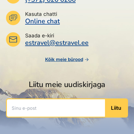
Kasuta chatti
Online chat
Saada e-kiri
estravel@estravel.ee
Kõik meie bürood
Liitu meie uudiskirjaga
Sinu e-post
Liitu