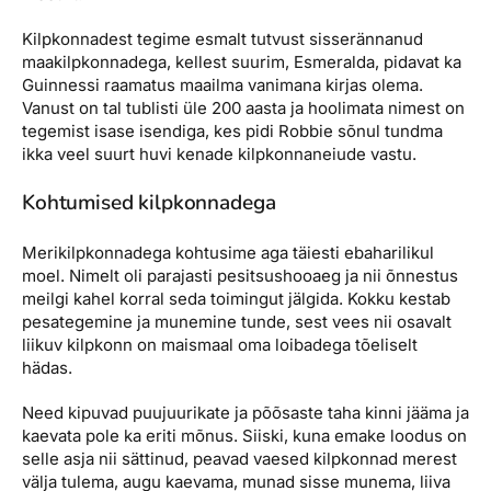
Kilpkonnadest tegime esmalt tutvust sisserännanud
maakilpkonnadega, kellest suurim, Esmeralda, pidavat ka
Guinnessi raamatus maailma vanimana kirjas olema.
Vanust on tal tublisti üle 200 aasta ja hoolimata nimest on
tegemist isase isendiga, kes pidi Robbie sõnul tundma
ikka veel suurt huvi kenade kilpkonnaneiude vastu.
Kohtumised kilpkonnadega
Merikilpkonnadega kohtusime aga täiesti ebaharilikul
moel. Nimelt oli parajasti pesitsushooaeg ja nii õnnestus
meilgi kahel korral seda toimingut jälgida. Kokku kestab
pesategemine ja munemine tunde, sest vees nii osavalt
liikuv kilpkonn on maismaal oma loibadega tõeliselt
hädas.
Need kipuvad puujuurikate ja põõsaste taha kinni jääma ja
kaevata pole ka eriti mõnus. Siiski, kuna emake loodus on
selle asja nii sättinud, peavad vaesed kilpkonnad merest
välja tulema, augu kaevama, munad sisse munema, liiva