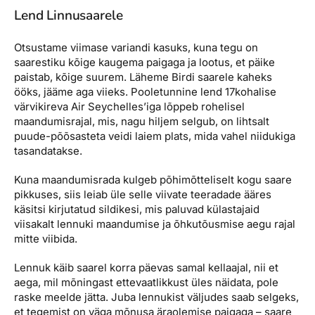
Lend Linnusaarele
Otsustame viimase variandi kasuks, kuna tegu on
saarestiku kõige kaugema paigaga ja lootus, et päike
paistab, kõige suurem. Läheme Birdi saarele kaheks
ööks, jääme aga viieks. Pooletunnine lend 17kohalise
värvikireva Air Seychelles’iga lõppeb rohelisel
maandumisrajal, mis, nagu hiljem selgub, on lihtsalt
puude-põõsasteta veidi laiem plats, mida vahel niidukiga
tasandatakse.
Kuna maandumisrada kulgeb põhimõtteliselt kogu saare
pikkuses, siis leiab üle selle viivate teeradade ääres
käsitsi kirjutatud sildikesi, mis paluvad külastajaid
viisakalt lennuki maandumise ja õhkutõusmise aegu rajal
mitte viibida.
Lennuk käib saarel korra päevas samal kellaajal, nii et
aega, mil mõningast ettevaatlikkust üles näidata, pole
raske meelde jätta. Juba lennukist väljudes saab selgeks,
et tegemist on väga mõnusa äraolemise paigaga – saare