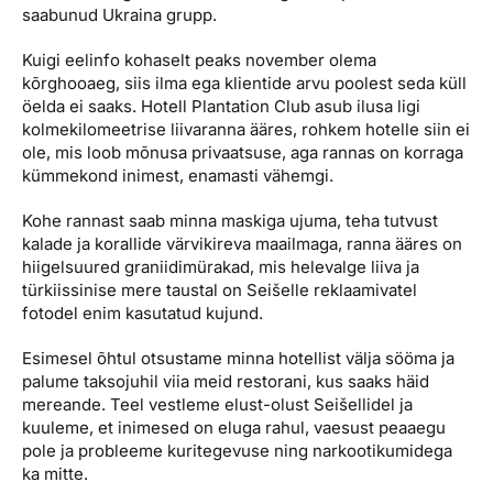
saabunud Ukraina grupp.
Kuigi eelinfo kohaselt peaks november olema
kõrghooaeg, siis ilma ega klientide arvu poolest seda küll
öelda ei saaks. Hotell Plantation Club asub ilusa ligi
kolmekilomeetrise liivaranna ääres, rohkem hotelle siin ei
ole, mis loob mõnusa privaatsuse, aga rannas on korraga
kümmekond inimest, enamasti vähemgi.
Kohe rannast saab minna maskiga ujuma, teha tutvust
kalade ja korallide värvikireva maailmaga, ranna ääres on
hiigelsuured graniidimürakad, mis helevalge liiva ja
türkiissinise mere taustal on Seišelle reklaamivatel
fotodel enim kasutatud kujund.
Esimesel õhtul otsustame minna hotellist välja sööma ja
palume taksojuhil viia meid restorani, kus saaks häid
mereande. Teel vestleme elust-olust Seišellidel ja
kuuleme, et inimesed on eluga rahul, vaesust peaaegu
pole ja probleeme kuritegevuse ning narkootikumidega
ka mitte.