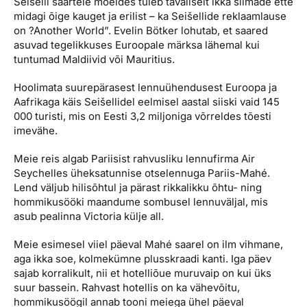
Seišelli saartele mõeldes tuleb tavaliselt ikka silmade ette
Reisitarvete e-pood
Meist
Kuldkaart
midagi õige kauget ja erilist – ka Seišellide reklaamlause
Ettevõttest, kontaktid, reisikonsultandi teenus, tule
on ?Another World”. Evelin Bötker lohutab, et saared
Airalo eSIM
Platinum Club
tööle, uudised...
asuvad tegelikkuses Euroopale märksa lähemal kui
tuntumad Maldiivid või Mauritius.
Reisija meelespea
Püsisoodustused
Ettevõttest
Hoolimata suurepärasest lennuühendusest Euroopa ja
Boonuspunktid
Aafrikaga käis Seišellidel eelmisel aastal siiski vaid 145
Kontaktid
000 turisti, mis on Eesti 3,2 miljoniga võrreldes tõesti
Reisikonsultandi teenus
imevähe.
Tule tööle
Meie reis algab Pariisist rahvusliku lennufirma Air
Seychelles üheksatunnise otselennuga Pariis-Mahé.
Uudised
Lend väljub hilisõhtul ja pärast rikkalikku õhtu- ning
hommikusööki maandume sombusel lennuväljal, mis
asub pealinna Victoria külje all.
Meie esimesel viiel päeval Mahé saarel on ilm vihmane,
aga ikka soe, kolmekümne plusskraadi kanti. Iga päev
sajab korralikult, nii et hotelliõue muruvaip on kui üks
suur bassein. Rahvast hotellis on ka vähevõitu,
hommikusöögil annab tooni meiega ühel päeval