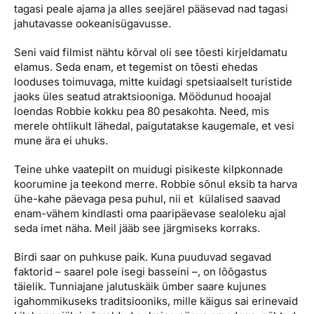
tagasi peale ajama ja alles seejärel pääsevad nad tagasi
jahutavasse ookeanisügavusse.
Seni vaid filmist nähtu kõrval oli see tõesti kirjeldamatu
elamus. Seda enam, et tegemist on tõesti ehedas
looduses toimuvaga, mitte kuidagi spetsiaalselt turistide
jaoks üles seatud atraktsiooniga. Möödunud hooajal
loendas Robbie kokku pea 80 pesakohta. Need, mis
merele ohtlikult lähedal, paigutatakse kaugemale, et vesi
mune ära ei uhuks.
Teine uhke vaatepilt on muidugi pisikeste kilpkonnade
koorumine ja teekond merre. Robbie sõnul eksib ta harva
ühe-kahe päevaga pesa puhul, nii et külalised saavad
enam-vähem kindlasti oma paaripäevase sealoleku ajal
seda imet näha. Meil jääb see järgmiseks korraks.
Birdi saar on puhkuse paik. Kuna puuduvad segavad
faktorid – saarel pole isegi basseini –, on lõõgastus
täielik. Tunniajane jalutuskäik ümber saare kujunes
igahommikuseks traditsiooniks, mille käigus sai erinevaid