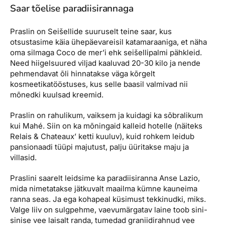
Saar tõelise paradiisirannaga
Praslin on Seišellide suuruselt teine saar, kus
otsustasime käia ühepäevareisil katamaraaniga, et näha
oma silmaga Coco de mer’i ehk seišellipalmi pähkleid.
Need hiigelsuured viljad kaaluvad 20-30 kilo ja nende
pehmendavat õli hinnatakse väga kõrgelt
kosmeetikatööstuses, kus selle baasil valmivad nii
mõnedki kuulsad kreemid.
Praslin on rahulikum, vaiksem ja kuidagi ka sõbralikum
kui Mahé. Siin on ka mõningaid kalleid hotelle (näiteks
Relais & Chateaux’ ketti kuuluv), kuid rohkem leidub
pansionaadi tüüpi majutust, palju üüritakse maju ja
villasid.
Praslini saarelt leidsime ka paradiisiranna Anse Lazio,
mida nimetatakse jätkuvalt maailma kümne kauneima
ranna seas. Ja ega kohapeal küsimust tekkinudki, miks.
Valge liiv on sulgpehme, vaevumärgatav laine toob sini-
sinise vee laisalt randa, tumedad graniidirahnud vee