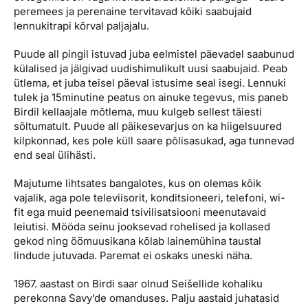
peremees ja perenaine tervitavad kõiki saabujaid
lennukitrapi kõrval paljajalu.
Puude all pingil istuvad juba eelmistel päevadel saabunud
külalised ja jälgivad uudishimulikult uusi saabujaid. Peab
ütlema, et juba teisel päeval istusime seal isegi. Lennuki
tulek ja 15minutine peatus on ainuke tegevus, mis paneb
Birdil kellaajale mõtlema, muu kulgeb sellest täiesti
sõltumatult. Puude all päikesevarjus on ka hiigelsuured
kilpkonnad, kes pole küll saare põlisasukad, aga tunnevad
end seal ülihästi.
Majutume lihtsates bangalotes, kus on olemas kõik
vajalik, aga pole televiisorit, konditsioneeri, telefoni, wi-
fit ega muid peenemaid tsivilisatsiooni meenutavaid
leiutisi. Mööda seinu jooksevad rohelised ja kollased
gekod ning öömuusikana kõlab lainemühina taustal
lindude jutuvada. Paremat ei oskaks uneski näha.
1967. aastast on Birdi saar olnud Seišellide kohaliku
perekonna Savy’de omanduses. Palju aastaid juhatasid