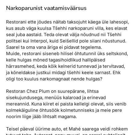
Narkoparunist vaatamisväärsus
Restorani ette jõudes näitab taksojuht käega üle lahesopi,
kus asub väga kuulsa Tšehhi narkoparuni villa, kes elavat
seal juba aastaid. Teda olevat välja nõudnud nii Tšehhi
politsei kui Interpol, kuid Seišellid pole siiani nõustunud.
Saarel ta oma vana äriga ei pidavat tegelema.
Muide, restorani siseneb hilisel õhtutunnil üks seltskond,
kelle hulgas mõned tagasihoidlikud hallipäised
härrasmehed, keda kõik kelnerid tunnevad ja tervitavad,
ja kõneldakse justkui midagi tšehhi keele sarnast. Ehk
oligi too kuulus narkomagnaat nende hulgas?
Restoran Chez Plum on suurepärane, lihtsa
sisekujundusega, menüüs kalaroad ja erinevad
mereannid. Kuna kiiret ei paista kellelgi olevat, siis venib
kolmekäiguline õhtusöök kolmetunniseks ja meie pere
noorim liige jääb lihtsalt magama.
Teisel päeval üürime auto, et Mahé saarega veidi rohkem