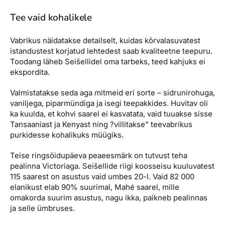
Tee vaid kohalikele
Vabrikus näidatakse detailselt, kuidas kõrvalasuvatest
istandustest korjatud lehtedest saab kvaliteetne teepuru.
Toodang läheb Seišellidel oma tarbeks, teed kahjuks ei
ekspordita.
Valmistatakse seda aga mitmeid eri sorte – sidrunirohuga,
vaniljega, piparmündiga ja isegi teepakkides. Huvitav oli
ka kuulda, et kohvi saarel ei kasvatata, vaid tuuakse sisse
Tansaaniast ja Kenyast ning ?villitakse” teevabrikus
purkidesse kohalikuks müügiks.
Teise ringsõidupäeva peaeesmärk on tutvust teha
pealinna Victoriaga. Seišellide riigi koosseisu kuuluvatest
115 saarest on asustus vaid umbes 20-l. Vaid 82 000
elanikust elab 90% suurimal, Mahé saarel, mille
omakorda suurim asustus, nagu ikka, paikneb pealinnas
ja selle ümbruses.