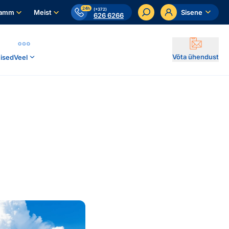
24h
(+372)
ramm
Meist
Sisene
626 6266
Võta ühendust
ised
Veel