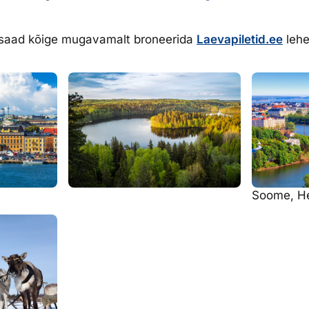
 saad kõige mugavamalt broneerida
Laevapiletid.ee
lehe
Soome, He