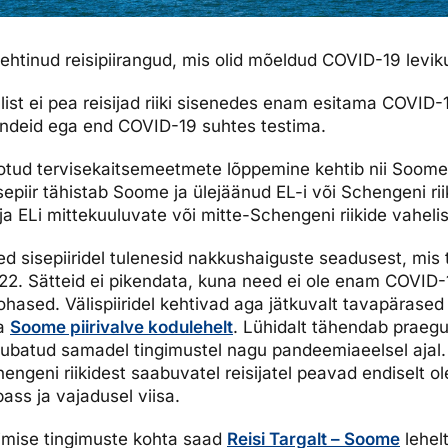
htinud reisipiirangud, mis olid mõeldud COVID-19 levik
ulist ei pea reisijad riiki sisenedes enam esitama COVID
endeid ega end COVID-19 suhtes testima.
otud tervisekaitsemeetmete lõppemine kehtib nii Soome 
Sisepiir tähistab Soome ja ülejäänud EL-i või Schengeni riik
ja ELi mittekuuluvate või mitte-Schengeni riikide vahelist 
 sisepiiridel tulenesid nakkushaiguste seadusest, mis 
022. Sätteid ei pikendata, kuna need ei ole enam COVID
hased. Välispiiridel kehtivad aga jätkuvalt tavapärased
da
Soome piirivalve kodulehelt
. Lühidalt tähendab praegu
lubatud samadel tingimustel nagu pandeemiaeelsel ajal.
chengeni riikidest saabuvatel reisijatel peavad endiselt
ass ja vajadusel viisa.
simise tingimuste kohta saad
Reisi Targalt – Soome
lehel