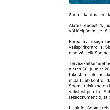
Soome kaotas seni ke
Alates reedest, 1. ju
või läbipõdemise tõ
Koroonaviirusega se
välispiirikontrollis. 
ning välispiir Soome 
Tervisekaitsemeetmed
alates 30. juunist 2
tõkestamiseks asjako
mida tuleb kontrolli
Soome reisimine on 
välistest ja mitte-S
reisidokumendid, st p
Lisainfot Soome rei