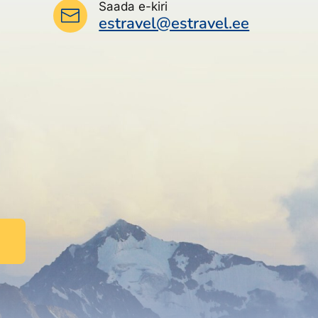
Saada e-kiri
estravel@estravel.ee