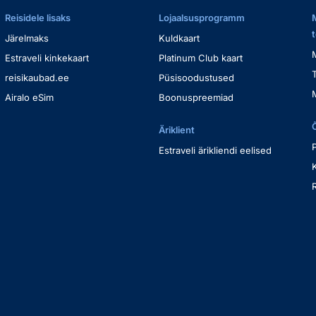
Reisidele lisaks
Lojaalsusprogramm
Järelmaks
Kuldkaart
Estraveli kinkekaart
Platinum Club kaart
reisikaubad.ee
Püsisoodustused
Airalo eSim
Boonuspreemiad
Äriklient
Estraveli ärikliendi eelised