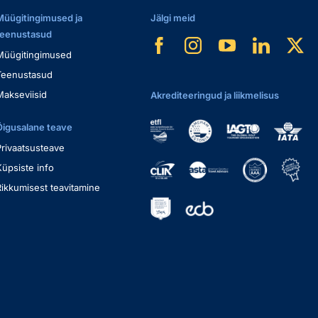
Müügitingimused ja
Jälgi meid
teenustasud
Müügitingimused
Teenustasud
Makseviisid
Akrediteeringud ja liikmelisus
Õigusalane teave
Privaatsusteave
Küpsiste info
Rikkumisest teavitamine