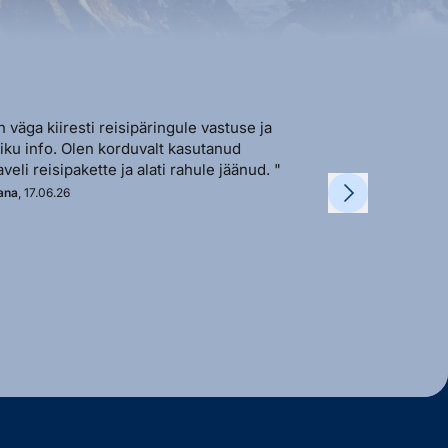
n väga kiiresti reisipäringule vastuse ja
"Sõbralik ja avat
liku info. Olen korduvalt kasutanud
vastutulek ja ki
aveli reisipakette ja alati rahule jäänud. "
soovi korral. "
ana
, 17.06.26
Kadi
, 11.06.26