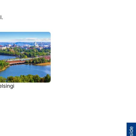
l.
lsingi