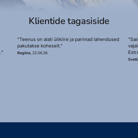
Klientide tagasiside
"Teenus on alati ülikiire ja parimad lahendused
"Sai
pakutakse koheselt."
vaja
."
Estr
Regiina
, 22.06.26
Svetl