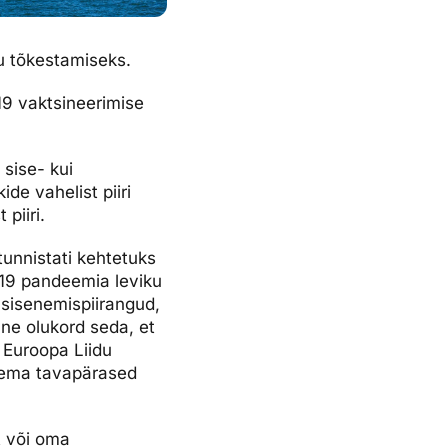
u tõkestamiseks.
-19 vaktsineerimise
sise- kui
ide vahelist piiri
piiri.
tunnistati kehtetuks
-19 pandeemia leviku
 sisenemispiirangud,
ne olukord seda, et
 Euroopa Liidu
 olema tavapärased
t või oma