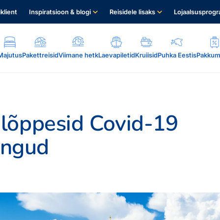
iklient
Inspiratsioon & blogi
Reisidele lisaks
Lojaalsusprog
Majutus
Pakettreisid
Viimane hetk
Laevapiletid
Kruiisid
Puhka Eestis
Pakkum
lõppesid Covid-19
rangud
.