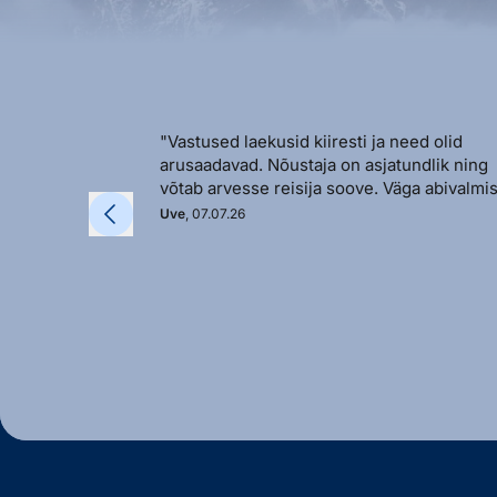
"Vastused laekusid kiiresti ja need olid
arusaadavad. Nõustaja on asjatundlik ning
võtab arvesse reisija soove. Väga abivalmis
Uve
, 07.07.26