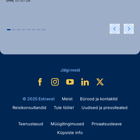
Uve
, 07.07.26
Jälgi meid
© 2025 Estravel
Meist
Bürood ja kontaktid
Reisikonsultandid
Tule tööle!
Uudised ja pressiteated
Teenustasud
Müügitingimused
Privaatsusteave
Küpsiste info