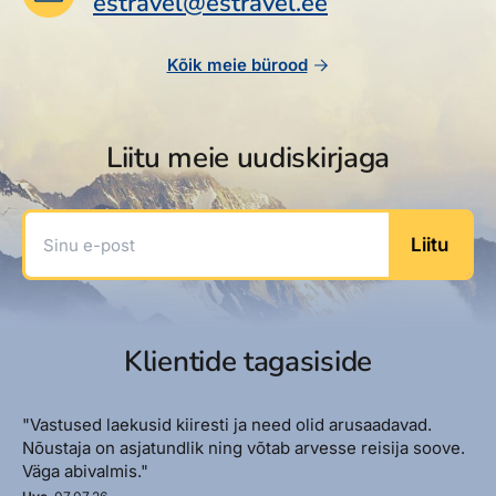
estravel@estravel.ee
Reisitarvete e-pood
Meist
Kuldkaart
Ettevõttest, kontaktid, reisikonsultandi teenus, tule
Airalo eSIM
Platinum Club
Kõik meie bürood
tööle, uudised...
Reisija meelespea
Püsisoodustused
Ettevõttest
Boonuspunktid
Liitu meie uudiskirjaga
Kontaktid
Reisikonsultandi teenus
Sinu e-post
Liitu
Tule tööle
Uudised
Klientide tagasiside
"Vastused laekusid kiiresti ja need olid arusaadavad.
Nõustaja on asjatundlik ning võtab arvesse reisija soove.
Väga abivalmis."