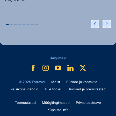
Uve
, 07.07.26
Jälgi meid
© 2025 Estravel
Meist
Bürood ja kontaktid
Reisikonsultandid
Tule tööle!
Uudised ja pressiteated
Teenustasud
Müügitingimused
Privaatsusteave
Küpsiste info