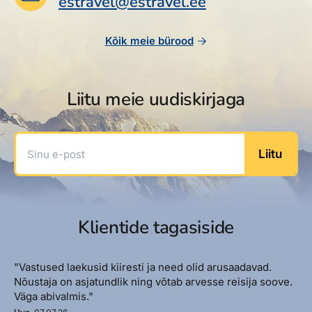
estravel@estravel.ee
Reisitarvete e-pood
Meist
Kuldkaart
Ettevõttest, kontaktid, reisikonsultandi teenus, tule
Airalo eSIM
Platinum Club
Kõik meie bürood
tööle, uudised...
Reisija meelespea
Püsisoodustused
Ettevõttest
Boonuspunktid
Liitu meie uudiskirjaga
Kontaktid
Reisikonsultandi teenus
Sinu e-post
Liitu
Tule tööle
Uudised
Klientide tagasiside
"Vastused laekusid kiiresti ja need olid arusaadavad.
Nõustaja on asjatundlik ning võtab arvesse reisija soove.
Väga abivalmis."