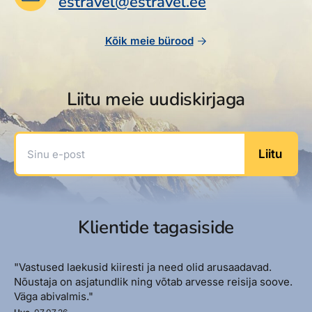
estravel@estravel.ee
Reisitarvete e-pood
Meist
Kuldkaart
Ettevõttest, kontaktid, reisikonsultandi teenus, tule
Airalo eSIM
Platinum Club
Kõik meie bürood
tööle, uudised...
Reisija meelespea
Püsisoodustused
Ettevõttest
Boonuspunktid
Liitu meie uudiskirjaga
Kontaktid
Reisikonsultandi teenus
Sinu e-post
Liitu
Tule tööle
Uudised
Klientide tagasiside
"Vastused laekusid kiiresti ja need olid arusaadavad.
Nõustaja on asjatundlik ning võtab arvesse reisija soove.
Väga abivalmis."