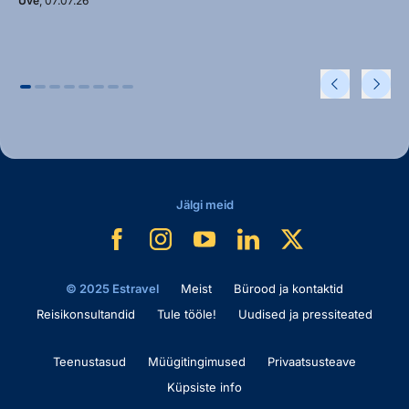
Uve
, 07.07.26
Jälgi meid
© 2025 Estravel
Meist
Bürood ja kontaktid
Reisikonsultandid
Tule tööle!
Uudised ja pressiteated
Teenustasud
Müügitingimused
Privaatsusteave
Küpsiste info