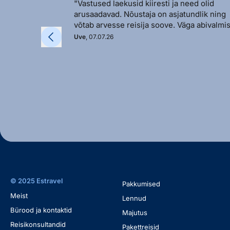
"Vastused laekusid kiiresti ja need olid
arusaadavad. Nõustaja on asjatundlik ning
võtab arvesse reisija soove. Väga abivalmis
Uve
, 07.07.26
© 2025 Estravel
Pakkumised
Meist
Lennud
Bürood ja kontaktid
Majutus
Reisikonsultandid
Pakettreisid