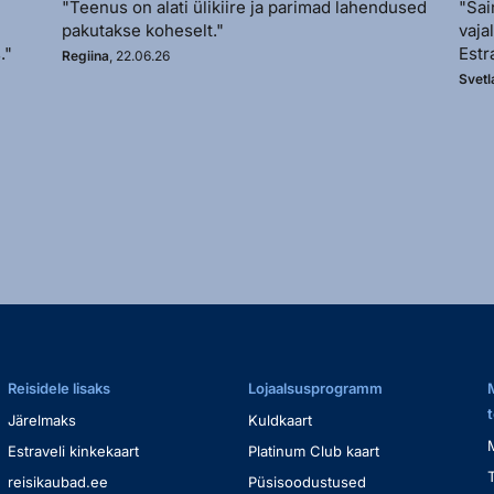
"Teenus on alati ülikiire ja parimad lahendused
"Sai
pakutakse koheselt."
vaja
."
Estr
Regiina
, 22.06.26
Svetl
Reisidele lisaks
Lojaalsusprogramm
Järelmaks
Kuldkaart
Estraveli kinkekaart
Platinum Club kaart
reisikaubad.ee
Püsisoodustused