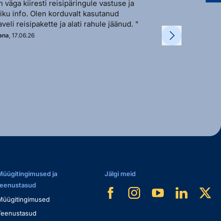
n väga kiiresti reisipäringule vastuse ja
"Sõbralik ja avat
liku info. Olen korduvalt kasutanud
vastutulek ja ki
aveli reisipakette ja alati rahule jäänud. "
soovi korral. "
ana
, 17.06.26
Kadi
, 11.06.26
Müügitingimused ja
Jälgi meid
teenustasud
Müügitingimused
Teenustasud