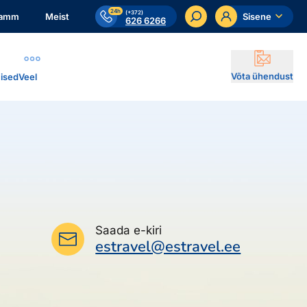
24h
(+372)
ramm
Meist
Sisene
626 6266
Võta ühendust
ised
Veel
Saada e-kiri
estravel@estravel.ee