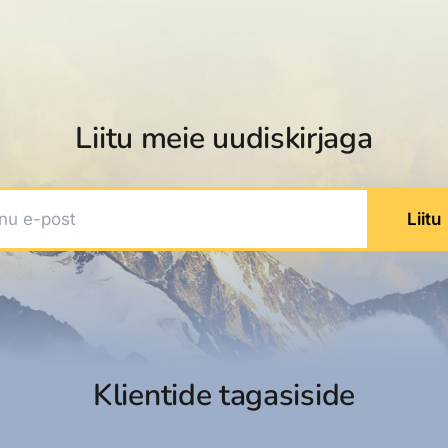
dised...
Liitu meie uudiskirjaga
 e-post
Liitu
Klientide tagasiside