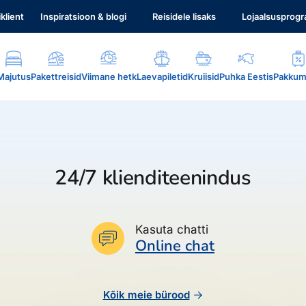
iklient
Inspiratsioon & blogi
Reisidele lisaks
Lojaalsusprog
Majutus
Pakettreisid
Viimane hetk
Laevapiletid
Kruiisid
Puhka Eestis
Pakkum
24/7 klienditeenindus
.
Kasuta chatti
Online chat
Kõik meie bürood