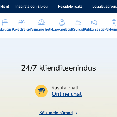
iklient
Inspiratsioon & blogi
Reisidele lisaks
Lojaalsusprog
Majutus
Pakettreisid
Viimane hetk
Laevapiletid
Kruiisid
Puhka Eestis
Pakkum
24/7 klienditeenindus
.
Kasuta chatti
Online chat
Kõik meie bürood