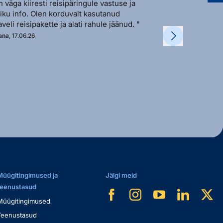
n väga kiiresti reisipäringule vastuse ja
"Sõbralik ja avat
liku info. Olen korduvalt kasutanud
vastutulek ja ki
aveli reisipakette ja alati rahule jäänud. "
soovi korral. "
ana
, 17.06.26
Kadi
, 11.06.26
Müügitingimused ja
Jälgi meid
teenustasud
Müügitingimused
Teenustasud