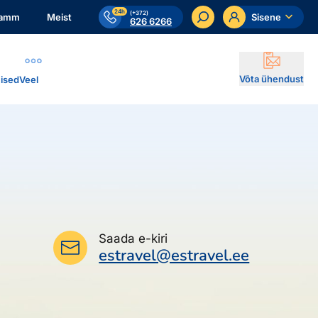
24h
(+372)
ramm
Meist
Sisene
626 6266
Võta ühendust
ised
Veel
Saada e-kiri
estravel@estravel.ee