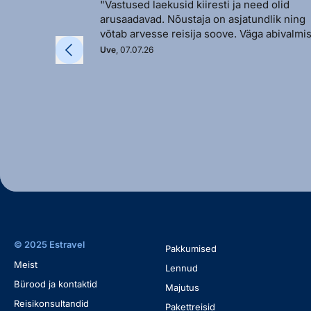
"Vastused laekusid kiiresti ja need olid
arusaadavad. Nõustaja on asjatundlik ning
võtab arvesse reisija soove. Väga abivalmis
Uve
, 07.07.26
© 2025 Estravel
Pakkumised
Meist
Lennud
Bürood ja kontaktid
Majutus
Reisikonsultandid
Pakettreisid