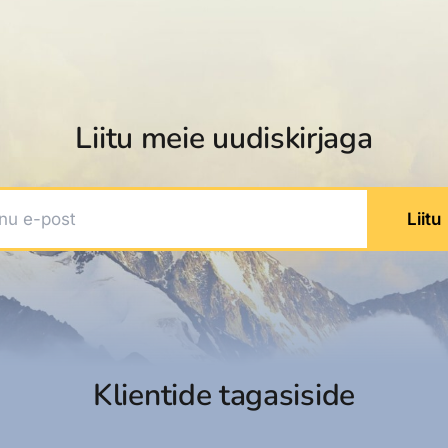
dised...
Liitu meie uudiskirjaga
 e-post
Liitu
Klientide tagasiside