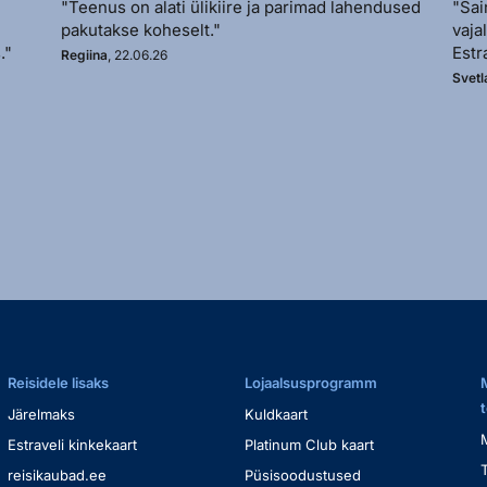
"Teenus on alati ülikiire ja parimad lahendused
"Sai
pakutakse koheselt."
vaja
."
Estr
Regiina
, 22.06.26
Svetl
Reisidele lisaks
Lojaalsusprogramm
Järelmaks
Kuldkaart
Estraveli kinkekaart
Platinum Club kaart
reisikaubad.ee
Püsisoodustused