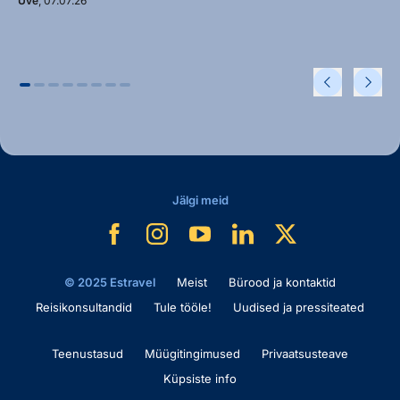
Uve
, 07.07.26
Jälgi meid
© 2025 Estravel
Meist
Bürood ja kontaktid
Reisikonsultandid
Tule tööle!
Uudised ja pressiteated
Teenustasud
Müügitingimused
Privaatsusteave
Küpsiste info