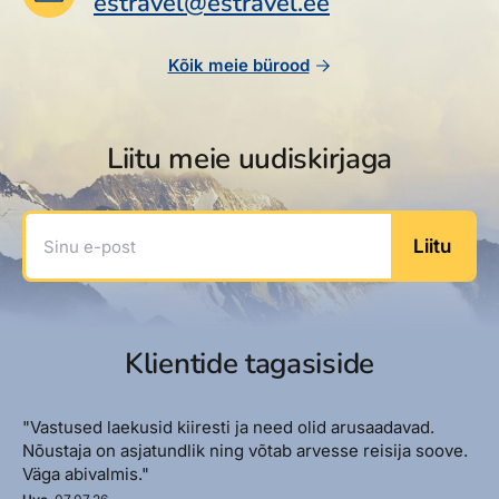
estravel@estravel.ee
Reisitarvete e-pood
Meist
Kuldkaart
Ettevõttest, kontaktid, reisikonsultandi teenus, tule
Airalo eSIM
Platinum Club
Kõik meie bürood
tööle, uudised...
Reisija meelespea
Püsisoodustused
Ettevõttest
Boonuspunktid
Liitu meie uudiskirjaga
Kontaktid
Reisikonsultandi teenus
Sinu e-post
Liitu
Tule tööle
Uudised
Klientide tagasiside
"Vastused laekusid kiiresti ja need olid arusaadavad.
Nõustaja on asjatundlik ning võtab arvesse reisija soove.
Väga abivalmis."