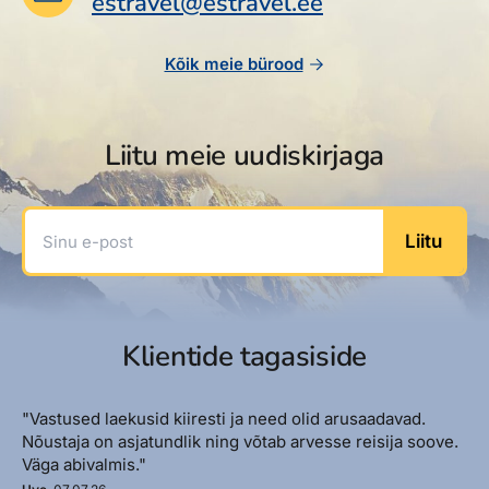
estravel@estravel.ee
Reisitarvete e-pood
Meist
Kuldkaart
Ettevõttest, kontaktid, reisikonsultandi teenus, tule
Airalo eSIM
Platinum Club
Kõik meie bürood
tööle, uudised...
Reisija meelespea
Püsisoodustused
Ettevõttest
Boonuspunktid
Liitu meie uudiskirjaga
Kontaktid
Reisikonsultandi teenus
Sinu e-post
Liitu
Tule tööle
Uudised
Klientide tagasiside
"Vastused laekusid kiiresti ja need olid arusaadavad.
Nõustaja on asjatundlik ning võtab arvesse reisija soove.
Väga abivalmis."