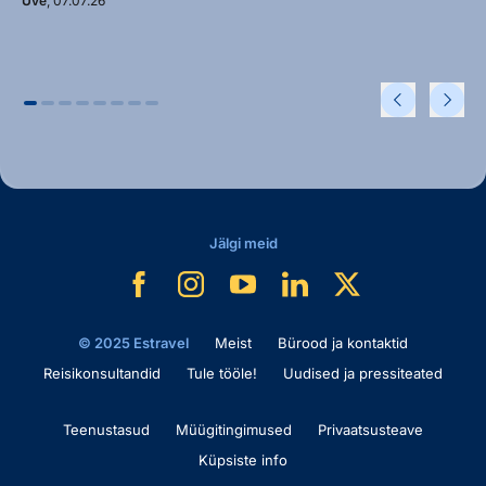
Uve
, 07.07.26
Jälgi meid
© 2025 Estravel
Meist
Bürood ja kontaktid
Reisikonsultandid
Tule tööle!
Uudised ja pressiteated
Teenustasud
Müügitingimused
Privaatsusteave
Küpsiste info