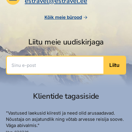
estravel@estravel.ee
Reisitarvete e-pood
Meist
Kuldkaart
Ettevõttest, kontaktid, reisikonsultandi teenus, tule
Airalo eSIM
Platinum Club
Kõik meie bürood
tööle, uudised...
Reisija meelespea
Püsisoodustused
Ettevõttest
Boonuspunktid
Liitu meie uudiskirjaga
Kontaktid
Reisikonsultandi teenus
Sinu e-post
Liitu
Tule tööle
Uudised
Klientide tagasiside
"Vastused laekusid kiiresti ja need olid arusaadavad.
Nõustaja on asjatundlik ning võtab arvesse reisija soove.
Väga abivalmis."