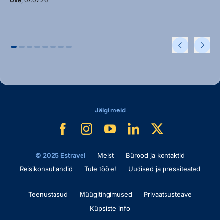
Uve
, 07.07.26
Jälgi meid
© 2025 Estravel
Meist
Bürood ja kontaktid
Reisikonsultandid
Tule tööle!
Uudised ja pressiteated
Teenustasud
Müügitingimused
Privaatsusteave
Küpsiste info