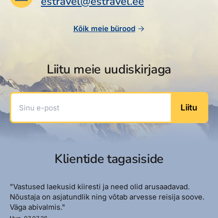
estravel@estravel.ee
Reisitarvete e-pood
Meist
Kuldkaart
Ettevõttest, kontaktid, reisikonsultandi teenus, tule
Airalo eSIM
Platinum Club
Kõik meie bürood
tööle, uudised...
Reisija meelespea
Püsisoodustused
Ettevõttest
Boonuspunktid
Liitu meie uudiskirjaga
Kontaktid
Reisikonsultandi teenus
Sinu e-post
Liitu
Tule tööle
Uudised
Klientide tagasiside
"Vastused laekusid kiiresti ja need olid arusaadavad.
Nõustaja on asjatundlik ning võtab arvesse reisija soove.
Väga abivalmis."