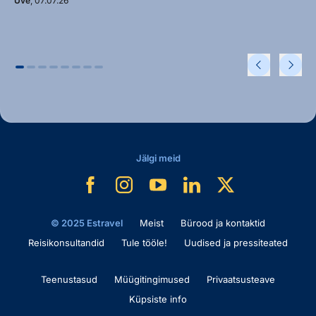
Uve
, 07.07.26
Jälgi meid
© 2025 Estravel
Meist
Bürood ja kontaktid
Reisikonsultandid
Tule tööle!
Uudised ja pressiteated
Teenustasud
Müügitingimused
Privaatsusteave
Küpsiste info