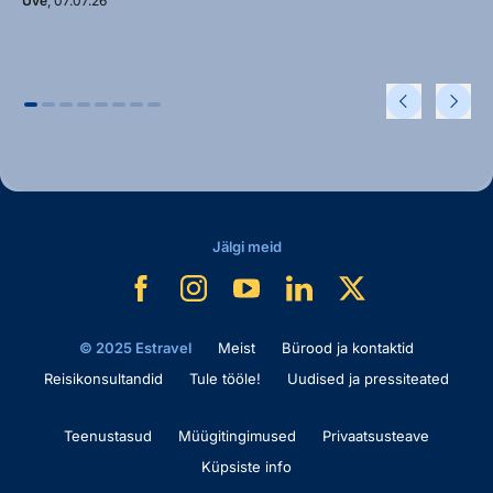
Uve
, 07.07.26
Jälgi meid
© 2025 Estravel
Meist
Bürood ja kontaktid
Reisikonsultandid
Tule tööle!
Uudised ja pressiteated
Teenustasud
Müügitingimused
Privaatsusteave
Küpsiste info