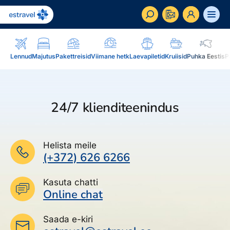
ET
RU
EN
Lennud
Majutus
Pakettreisid
Viimane hetk
Laevapiletid
Kruiisid
Puhka Eestis
P
Äriklient
Kuidas saada ärikliendiks, eelised, teenused...
24/7 klienditeenindus
Inspiratsioon & blogi
Blogi, sihtkohad, podcastid, ajakiri, uudiskiri...
Helista meile
Reisidele lisaks
Blogi
(+372) 626 6266
Järelmaks, Estraveli kinkekaart, Airalo eSim,
Sihtkohad
reisikaubad.ee...
Kasuta chatti
Podcastid
Online chat
Lojaalsusprogramm
Järelmaks
Uudiskiri
Boonuspunktid, Kuldkaart, Platinum kaart...
Saada e-kiri
Estraveli kinkekaart
Reisiajakiri Traveller