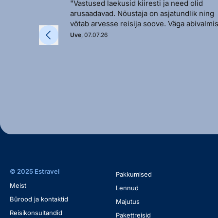
"Vastused laekusid kiiresti ja need olid
arusaadavad. Nõustaja on asjatundlik ning
võtab arvesse reisija soove. Väga abivalmis
Uve
, 07.07.26
© 2025 Estravel
Pakkumised
Meist
Lennud
Bürood ja kontaktid
Majutus
Reisikonsultandid
Pakettreisid