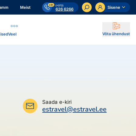
24h
(+372)
ramm
Meist
Sisene
626 6266
Võta ühendust
ised
Veel
Saada e-kiri
estravel@estravel.ee