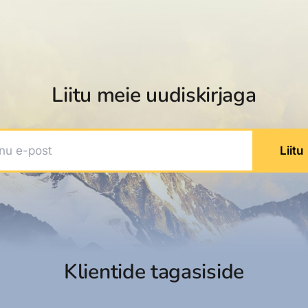
dised...
Liitu meie uudiskirjaga
 e-post
Liitu
Klientide tagasiside