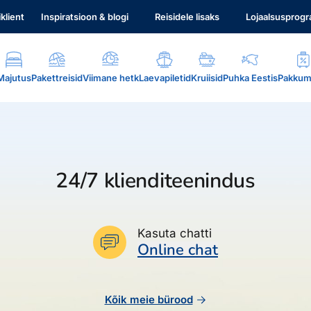
iklient
Inspiratsioon & blogi
Reisidele lisaks
Lojaalsusprog
Majutus
Pakettreisid
Viimane hetk
Laevapiletid
Kruiisid
Puhka Eestis
Pakkum
24/7 klienditeenindus
.
Kasuta chatti
Online chat
Kõik meie bürood