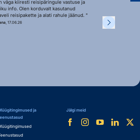
n väga kiiresti reisipäringule vastuse ja
"Sõbralik ja avat
liku info. Olen korduvalt kasutanud
vastutulek ja ki
aveli reisipakette ja alati rahule jäänud. "
soovi korral. "
ana
, 17.06.26
Kadi
, 11.06.26
Müügitingimused ja
Jälgi meid
teenustasud
Müügitingimused
Teenustasud