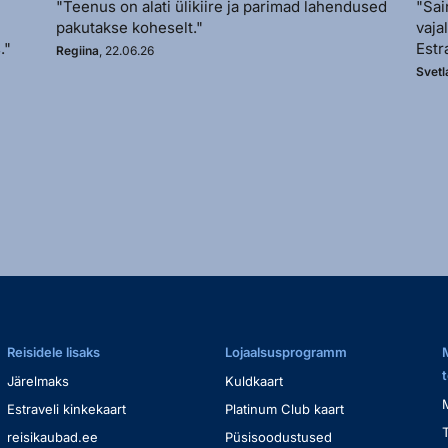
"Teenus on alati ülikiire ja parimad lahendused
"Sai
pakutakse koheselt."
vaja
."
Estr
Regiina
, 22.06.26
Svetl
Reisidele lisaks
Lojaalsusprogramm
Järelmaks
Kuldkaart
Estraveli kinkekaart
Platinum Club kaart
reisikaubad.ee
Püsisoodustused