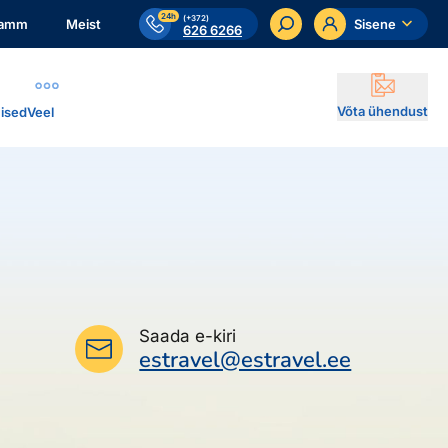
24h
(+372)
ramm
Meist
Sisene
626 6266
Võta ühendust
ised
Veel
Saada e-kiri
estravel@estravel.ee