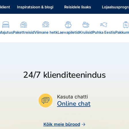
iklient
Inspiratsioon & blogi
Reisidele lisaks
Lojaalsusprog
Majutus
Pakettreisid
Viimane hetk
Laevapiletid
Kruiisid
Puhka Eestis
Pakkum
24/7 klienditeenindus
.
Kasuta chatti
Online chat
Kõik meie bürood