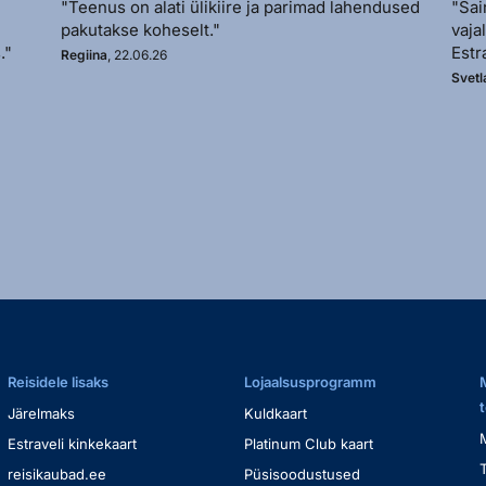
"Teenus on alati ülikiire ja parimad lahendused
"Sai
pakutakse koheselt."
vaja
."
Estr
Regiina
, 22.06.26
Svetl
Reisidele lisaks
Lojaalsusprogramm
Järelmaks
Kuldkaart
Estraveli kinkekaart
Platinum Club kaart
reisikaubad.ee
Püsisoodustused