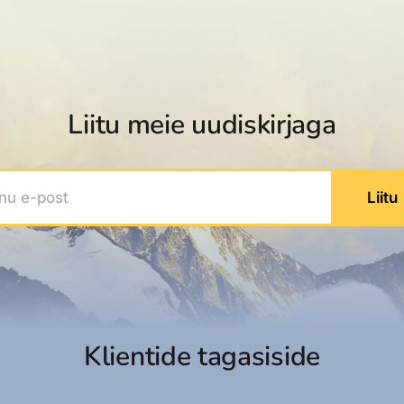
dised...
Liitu meie uudiskirjaga
 e-post
Liitu
Klientide tagasiside