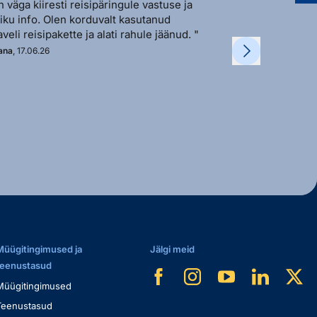
n väga kiiresti reisipäringule vastuse ja
"Sõbralik ja avat
liku info. Olen korduvalt kasutanud
vastutulek ja ki
aveli reisipakette ja alati rahule jäänud. "
soovi korral. "
ana
, 17.06.26
Kadi
, 11.06.26
Müügitingimused ja
Jälgi meid
teenustasud
Müügitingimused
Teenustasud