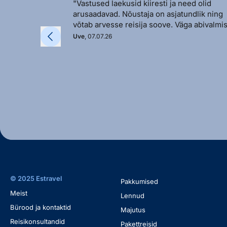
"Vastused laekusid kiiresti ja need olid
arusaadavad. Nõustaja on asjatundlik ning
võtab arvesse reisija soove. Väga abivalmis
Uve
, 07.07.26
© 2025 Estravel
Pakkumised
Meist
Lennud
Bürood ja kontaktid
Majutus
Reisikonsultandid
Pakettreisid