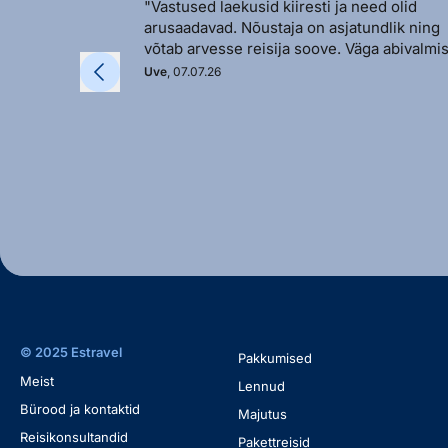
"Vastused laekusid kiiresti ja need olid
arusaadavad. Nõustaja on asjatundlik ning
võtab arvesse reisija soove. Väga abivalmis
Uve
, 07.07.26
© 2025 Estravel
Pakkumised
Meist
Lennud
Bürood ja kontaktid
Majutus
Reisikonsultandid
Pakettreisid