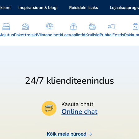
iklient
Inspiratsioon & blogi
Reisidele lisaks
Lojaalsusprog
Majutus
Pakettreisid
Viimane hetk
Laevapiletid
Kruiisid
Puhka Eestis
Pakkum
24/7 klienditeenindus
.
Kasuta chatti
Online chat
Kõik meie bürood