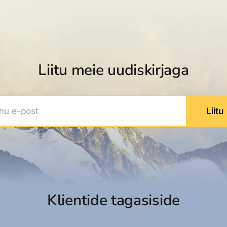
dised...
Liitu meie uudiskirjaga
 e-post
Liitu
Klientide tagasiside