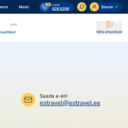
24h
(+372)
ramm
Meist
Sisene
626 6266
Võta ühendust
ised
Veel
Saada e-kiri
estravel@estravel.ee