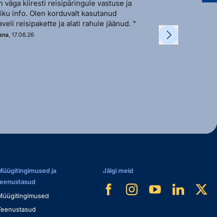
n väga kiiresti reisipäringule vastuse ja
"Sõbralik ja avat
liku info. Olen korduvalt kasutanud
vastutulek ja ki
aveli reisipakette ja alati rahule jäänud. "
soovi korral. "
ana
, 17.06.26
Kadi
, 11.06.26
Müügitingimused ja
Jälgi meid
teenustasud
Müügitingimused
Teenustasud