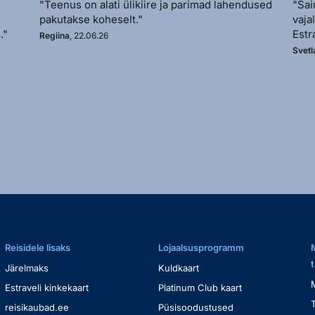
"Teenus on alati ülikiire ja parimad lahendused
"Sai
pakutakse koheselt."
vaja
."
Estr
Regiina
, 22.06.26
Svetl
Reisidele lisaks
Lojaalsusprogramm
Järelmaks
Kuldkaart
Estraveli kinkekaart
Platinum Club kaart
reisikaubad.ee
Püsisoodustused