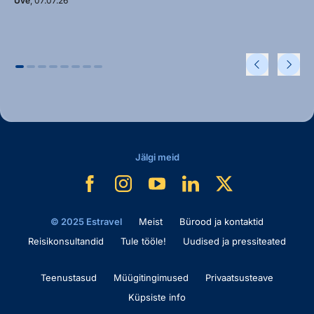
Uve
, 07.07.26
Jälgi meid
© 2025 Estravel
Meist
Bürood ja kontaktid
Reisikonsultandid
Tule tööle!
Uudised ja pressiteated
Teenustasud
Müügitingimused
Privaatsusteave
Küpsiste info