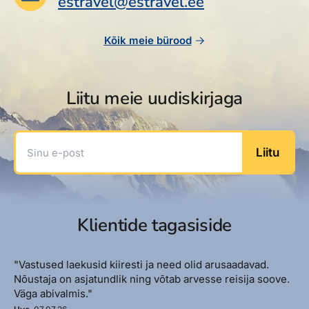
estravel@estravel.ee
Reisitarvete e-pood
Meist
Kuldkaart
Ettevõttest, kontaktid, reisikonsultandi teenus, tule
Airalo eSIM
Platinum Club
Kõik meie bürood
tööle, uudised...
Reisija meelespea
Püsisoodustused
Ettevõttest
Boonuspunktid
Liitu meie uudiskirjaga
Kontaktid
Reisikonsultandi teenus
Sinu e-post
Liitu
Tule tööle
Uudised
Klientide tagasiside
"Vastused laekusid kiiresti ja need olid arusaadavad.
Nõustaja on asjatundlik ning võtab arvesse reisija soove.
Väga abivalmis."