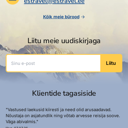
estravel@estravel.ee
Reisitarvete e-pood
Meist
Kuldkaart
Ettevõttest, kontaktid, reisikonsultandi teenus, tule
Airalo eSIM
Platinum Club
Kõik meie bürood
tööle, uudised...
Reisija meelespea
Püsisoodustused
Ettevõttest
Boonuspunktid
Liitu meie uudiskirjaga
Kontaktid
Reisikonsultandi teenus
Sinu e-post
Liitu
Tule tööle
Uudised
Klientide tagasiside
"Vastused laekusid kiiresti ja need olid arusaadavad.
Nõustaja on asjatundlik ning võtab arvesse reisija soove.
Väga abivalmis."