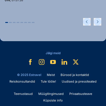
Uve
, 07.07.26
Jälgi meid
© 2025 Estravel
Meist
Bürood ja kontaktid
Reisikonsultandid
Tule tööle!
Uudised ja pressiteated
Teenustasud
Müügitingimused
Privaatsusteave
Küpsiste info