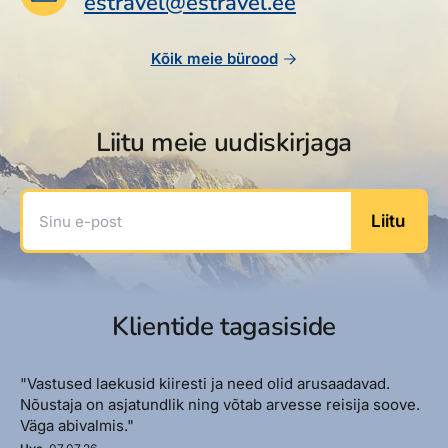
estravel@estravel.ee
Reisitarvete e-pood
Meist
Kuldkaart
Ettevõttest, kontaktid, reisikonsultandi teenus, tule
Airalo eSIM
Platinum Club
Kõik meie bürood
tööle, uudised...
Reisija meelespea
Püsisoodustused
Ettevõttest
Boonuspunktid
Liitu meie uudiskirjaga
Kontaktid
Reisikonsultandi teenus
Sinu e-post
Liitu
Tule tööle
Uudised
Klientide tagasiside
"Vastused laekusid kiiresti ja need olid arusaadavad.
Nõustaja on asjatundlik ning võtab arvesse reisija soove.
Väga abivalmis."