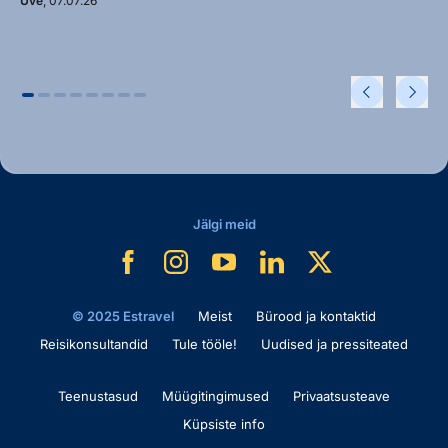
Uve
, 07.07.26
Jälgi meid
© 2025 Estravel
Meist
Bürood ja kontaktid
Reisikonsultandid
Tule tööle!
Uudised ja pressiteated
Teenustasud
Müügitingimused
Privaatsusteave
Küpsiste info