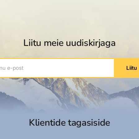
dised...
Liitu meie uudiskirjaga
 e-post
Liitu
Klientide tagasiside