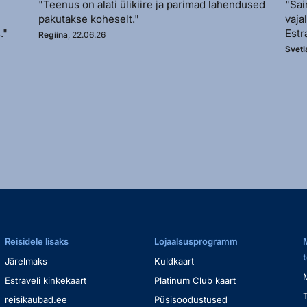
"Teenus on alati ülikiire ja parimad lahendused
"Sai
pakutakse koheselt."
vaja
."
Estr
Regiina
, 22.06.26
Svetl
Reisidele lisaks
Lojaalsusprogramm
Järelmaks
Kuldkaart
Estraveli kinkekaart
Platinum Club kaart
reisikaubad.ee
Püsisoodustused