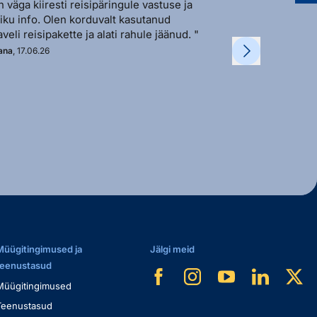
n väga kiiresti reisipäringule vastuse ja
"Sõbralik ja avat
liku info. Olen korduvalt kasutanud
vastutulek ja ki
aveli reisipakette ja alati rahule jäänud. "
soovi korral. "
ana
, 17.06.26
Kadi
, 11.06.26
Müügitingimused ja
Jälgi meid
teenustasud
Müügitingimused
Teenustasud