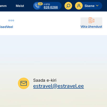
24h
(+372)
ramm
Meist
Sisene
626 6266
Võta ühendust
ised
Veel
Saada e-kiri
estravel@estravel.ee