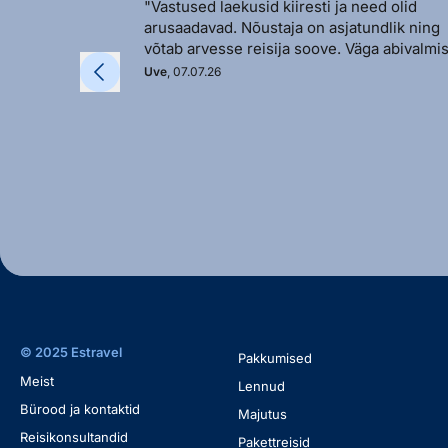
"Vastused laekusid kiiresti ja need olid
arusaadavad. Nõustaja on asjatundlik ning
võtab arvesse reisija soove. Väga abivalmis
Uve
, 07.07.26
© 2025 Estravel
Pakkumised
Meist
Lennud
Bürood ja kontaktid
Majutus
Reisikonsultandid
Pakettreisid