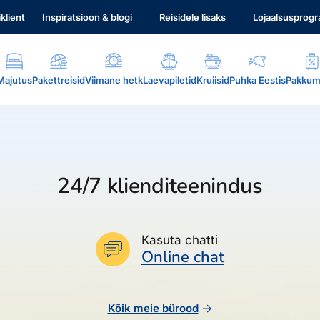
iklient
Inspiratsioon & blogi
Reisidele lisaks
Lojaalsusprog
Majutus
Pakettreisid
Viimane hetk
Laevapiletid
Kruiisid
Puhka Eestis
Pakkum
24/7 klienditeenindus
.
Kasuta chatti
Online chat
Kõik meie bürood