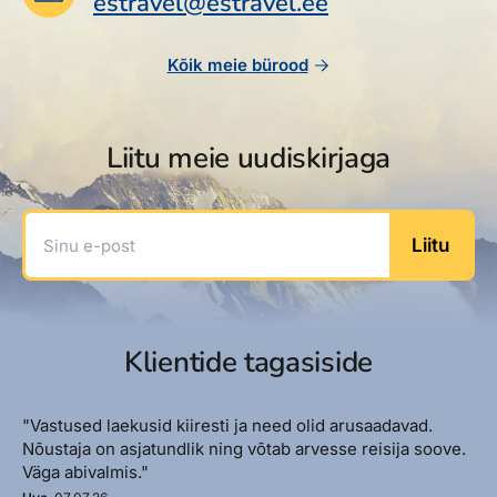
estravel@estravel.ee
Reisitarvete e-pood
Meist
Kuldkaart
Ettevõttest, kontaktid, reisikonsultandi teenus, tule
Airalo eSIM
Platinum Club
Kõik meie bürood
tööle, uudised...
Reisija meelespea
Püsisoodustused
Ettevõttest
Boonuspunktid
Liitu meie uudiskirjaga
Kontaktid
Reisikonsultandi teenus
Sinu e-post
Liitu
Tule tööle
Uudised
Klientide tagasiside
"Vastused laekusid kiiresti ja need olid arusaadavad.
Nõustaja on asjatundlik ning võtab arvesse reisija soove.
Väga abivalmis."