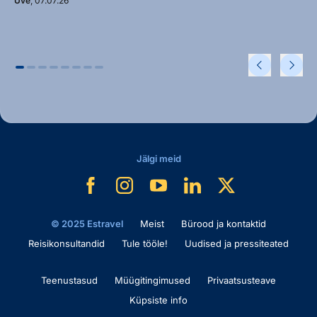
Uve
, 07.07.26
Jälgi meid
© 2025 Estravel
Meist
Bürood ja kontaktid
Reisikonsultandid
Tule tööle!
Uudised ja pressiteated
Teenustasud
Müügitingimused
Privaatsusteave
Küpsiste info