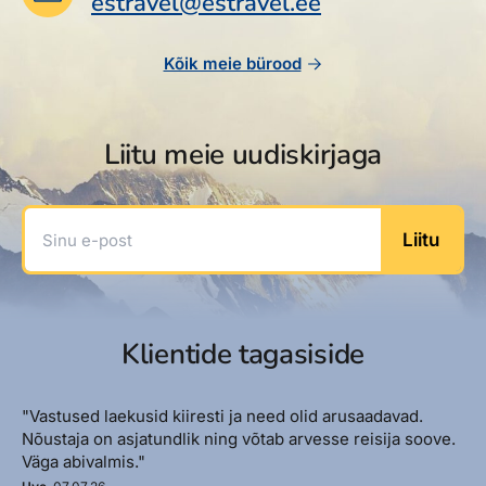
estravel@estravel.ee
Reisitarvete e-pood
Meist
Kuldkaart
Ettevõttest, kontaktid, reisikonsultandi teenus, tule
Airalo eSIM
Platinum Club
Kõik meie bürood
tööle, uudised...
Reisija meelespea
Püsisoodustused
Ettevõttest
Boonuspunktid
Liitu meie uudiskirjaga
Kontaktid
Reisikonsultandi teenus
Sinu e-post
Liitu
Tule tööle
Uudised
Klientide tagasiside
"Vastused laekusid kiiresti ja need olid arusaadavad.
Nõustaja on asjatundlik ning võtab arvesse reisija soove.
Väga abivalmis."