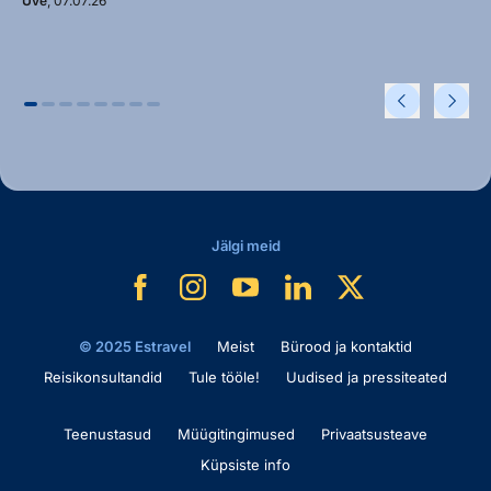
Uve
, 07.07.26
Jälgi meid
© 2025 Estravel
Meist
Bürood ja kontaktid
Reisikonsultandid
Tule tööle!
Uudised ja pressiteated
Teenustasud
Müügitingimused
Privaatsusteave
Küpsiste info