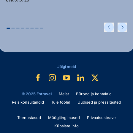
Uve
, 07.07.26
Jälgi meid
© 2025 Estravel
Meist
Bürood ja kontaktid
Reisikonsultandid
Tule tööle!
Uudised ja pressiteated
Teenustasud
Müügitingimused
Privaatsusteave
Küpsiste info