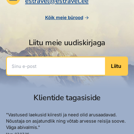
estravel@estravel.ee
Reisitarvete e-pood
Meist
Kuldkaart
Ettevõttest, kontaktid, reisikonsultandi teenus, tule
Airalo eSIM
Platinum Club
Kõik meie bürood
tööle, uudised...
Reisija meelespea
Püsisoodustused
Ettevõttest
Boonuspunktid
Liitu meie uudiskirjaga
Kontaktid
Reisikonsultandi teenus
Sinu e-post
Liitu
Tule tööle
Uudised
Klientide tagasiside
"Vastused laekusid kiiresti ja need olid arusaadavad.
Nõustaja on asjatundlik ning võtab arvesse reisija soove.
Väga abivalmis."