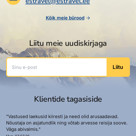
estravel@estravel.ee
Reisitarvete e-pood
Meist
Kuldkaart
Ettevõttest, kontaktid, reisikonsultandi teenus, tule
Airalo eSIM
Platinum Club
Kõik meie bürood
tööle, uudised...
Reisija meelespea
Püsisoodustused
Ettevõttest
Boonuspunktid
Liitu meie uudiskirjaga
Kontaktid
Reisikonsultandi teenus
Sinu e-post
Liitu
Tule tööle
Uudised
Klientide tagasiside
"Vastused laekusid kiiresti ja need olid arusaadavad.
Nõustaja on asjatundlik ning võtab arvesse reisija soove.
Väga abivalmis."