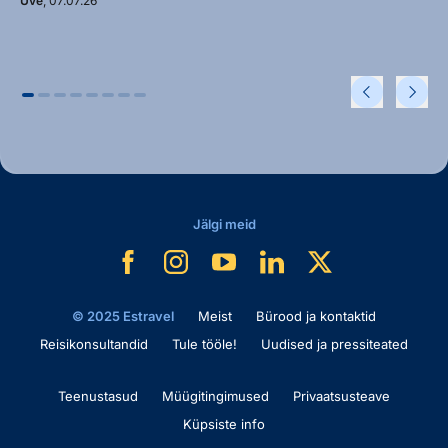
Uve
, 07.07.26
Jälgi meid
© 2025 Estravel
Meist
Bürood ja kontaktid
Reisikonsultandid
Tule tööle!
Uudised ja pressiteated
Teenustasud
Müügitingimused
Privaatsusteave
Küpsiste info