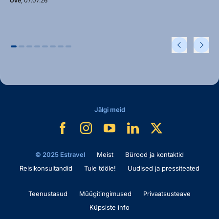
Uve
, 07.07.26
Jälgi meid
© 2025 Estravel
Meist
Bürood ja kontaktid
Reisikonsultandid
Tule tööle!
Uudised ja pressiteated
Teenustasud
Müügitingimused
Privaatsusteave
Küpsiste info