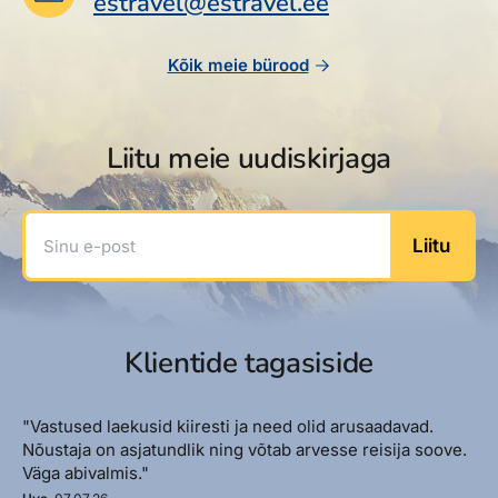
estravel@estravel.ee
Reisitarvete e-pood
Meist
Kuldkaart
Ettevõttest, kontaktid, reisikonsultandi teenus, tule
Airalo eSIM
Platinum Club
Kõik meie bürood
tööle, uudised...
Reisija meelespea
Püsisoodustused
Ettevõttest
Boonuspunktid
Liitu meie uudiskirjaga
Kontaktid
Reisikonsultandi teenus
Sinu e-post
Liitu
Tule tööle
Uudised
Klientide tagasiside
"Vastused laekusid kiiresti ja need olid arusaadavad.
Nõustaja on asjatundlik ning võtab arvesse reisija soove.
Väga abivalmis."