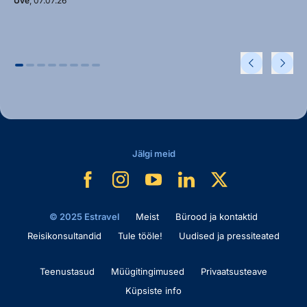
Uve
, 07.07.26
Jälgi meid
© 2025 Estravel
Meist
Bürood ja kontaktid
Reisikonsultandid
Tule tööle!
Uudised ja pressiteated
Teenustasud
Müügitingimused
Privaatsusteave
Küpsiste info