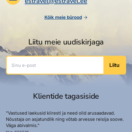
estravel@estravel.ee
Reisitarvete e-pood
Meist
Kuldkaart
Ettevõttest, kontaktid, reisikonsultandi teenus, tule
Airalo eSIM
Platinum Club
Kõik meie bürood
tööle, uudised...
Reisija meelespea
Püsisoodustused
Ettevõttest
Boonuspunktid
Liitu meie uudiskirjaga
Kontaktid
Reisikonsultandi teenus
Sinu e-post
Liitu
Tule tööle
Uudised
Klientide tagasiside
"Vastused laekusid kiiresti ja need olid arusaadavad.
Nõustaja on asjatundlik ning võtab arvesse reisija soove.
Väga abivalmis."