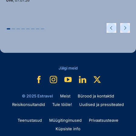
Uve
, 07.07.26
Jälgi meid
© 2025 Estravel
Meist
Bürood ja kontaktid
Reisikonsultandid
Tule tööle!
Uudised ja pressiteated
Teenustasud
Müügitingimused
Privaatsusteave
Küpsiste info