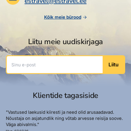
estravel@estravel.ee
Reisitarvete e-pood
Meist
Kuldkaart
Ettevõttest, kontaktid, reisikonsultandi teenus, tule
Airalo eSIM
Platinum Club
Kõik meie bürood
tööle, uudised...
Reisija meelespea
Püsisoodustused
Ettevõttest
Boonuspunktid
Liitu meie uudiskirjaga
Kontaktid
Reisikonsultandi teenus
Sinu e-post
Liitu
Tule tööle
Uudised
Klientide tagasiside
"Vastused laekusid kiiresti ja need olid arusaadavad.
Nõustaja on asjatundlik ning võtab arvesse reisija soove.
Väga abivalmis."