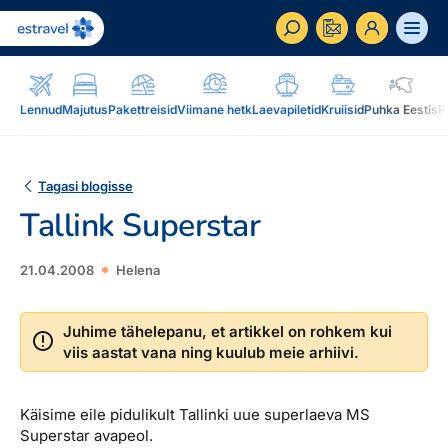
ET
RU
EN
Lennud
Majutus
Pakettreisid
Viimane hetk
Laevapiletid
Kruiisid
Puhka Eestis
P
Äriklient
Kuidas saada ärikliendiks, eelised, teenused...
Tagasi blogisse
Tallink Superstar
Inspiratsioon & blogi
Blogi, sihtkohad, podcastid, ajakiri, uudiskiri...
21.04.2008
Helena
Reisidele lisaks
Blogi
Järelmaks, Estraveli kinkekaart, Airalo eSim,
Sihtkohad
Juhime tähelepanu, et artikkel on rohkem kui
reisikaubad.ee...
viis aastat vana ning kuulub meie arhiivi.
Podcastid
Lojaalsusprogramm
Järelmaks
Uudiskiri
Boonuspunktid, Kuldkaart, Platinum kaart...
Käisime eile pidulikult Tallinki uue superlaeva MS
Estraveli kinkekaart
Superstar avapeol.
Reisiajakiri Traveller