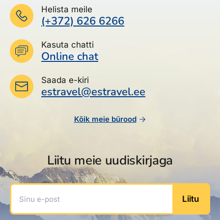
Helista meile
(+372) 626 6266
Kasuta chatti
Online chat
Saada e-kiri
estravel@estravel.ee
Kõik meie bürood
Liitu meie uudiskirjaga
Sinu e-post
Liitu