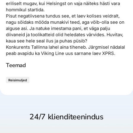
eriliselt mugav, kui Helsingst on vaja näiteks hästi vara
hommikul startida.
Pisut negatiivsena tundus see, et laev kolises veidralt,
nagu sõidaks mööda munakivi teed, aga võib-olla see on
alguse asi. Ja natuke imestama pani, et väga palju
diivaneid ja toolikatteid olid heledates värvides. Huvitav,
kaua see hele seal ilus ja puhas püsib?
Konkurents Tallinna lahel aina tiheneb. Järgmisel nädalal
peab avapidu ka Viking Line uus sarnane laev XPRS.
Teemad
Reisimuljed
24/7 klienditeenindus