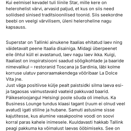
Kui eelmisel kevadel tuli liinile Star, mille kere on
Reisitarvete e-pood
Meist
Kuldkaart
helerohelist värvi, arvasid paljud, et kus on siis need
Ettevõttest, kontaktid, reisikonsultandi teenus, tule
soliidsed sinised traditsioonilised toonid. Siis seekordne
Airalo eSIM
Platinum Club
tööle, uudised...
beebi on veelgi värvilisem, üleni heleroheline nagu
Reisija meelespea
Püsisoodustused
kapsauss.
Ettevõttest
Boonuspunktid
Superstar on Tallinki ainukene Itaalias ehitatud laev ning
Kontaktid
väidetavalt peene Itaalia disainiga. Midagi überpeenet
eile õhtul küll ei avastanud, laev nagu laev ikka. Kuigi,
Reisikonsultandi teenus
Itaaliast on inspiratsiooni saadud söögikohtade ja baaride
Tule tööle
nimevalikul – restoranid Toscana ja Sardinia, läbi kolme
korruse ulatuv panoraamakendega vööribaar La Dolce
Uudised
Vita jne.
Just väga positiivse külje pealt paistsidki silma laeva esi-
ja tagaosas vaimustavaid vaateid pakkuvad baarid.
Päikeseloojangul Helsingi poole sõuda oli imeilus. Ka
Business Lounge tundus klaasi tagant (ruum ei olnud veel
avatud) igati stiilne ja hubane. Samuti astusime sisse
kajutitesse, kus alumine vasakpoolne voodi on soovi
korral paras kahele inimesele. Kuuldavasti hakkab Tallink
peagi pakkuma ka võimalust laevas ööbimiseks. See on