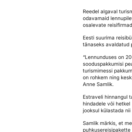
Ettevõttest, kontaktid, reisikonsultandi teenus, tule tööle, uu
Airalo eSIM
Platinum Club
Reedel algaval turis
odavamaid lennupilet
Reisija meelespea
Püsisoodustused
Ettevõttest
osalevate reisifirma
Boonuspunktid
Kontaktid
Eesti suurima reisib
Reisikonsultandi teenus
tänaseks avaldatud 
Tule tööle
“Lennunduses on 201
sooduspakkumisi pea 
Uudised
turismimessi pakkum
on rohkem ning keskm
Anne Samlik.
Estraveli hinnangul t
hindadele või hetkel
jooksul külastada ni
Samlik märkis, et me
puhkusereisipakette 