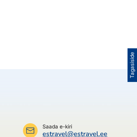
Tagasiside
Saada e-kiri
estravel@estravel.ee