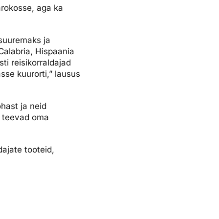
arokosse, aga ka
 suuremaks ja
Calabria, Hispaania
i reisikorraldajad
sse kuurorti,” lausus
hast ja neid
es teevad oma
dajate tooteid,