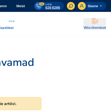
24h
(+372)
ramm
Meist
Sisene
626 6266
Võta ühendust
ised
Veel
davamad
e arhiivi.