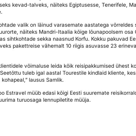
seks kevad-talveks, näiteks Egiptusesse, Tenerifele, M
.
kohtade valik on läinud varasemate aastatega võrreldes
uurorte, näiteks Mandri-Itaalia kõige lõunapoolsem osa 
aas sihtkohtade sekka naasnud Korfu. Kokku pakuvad Eest
veks pakettreise vähemalt 10 riigis asuvasse 23 erineva
ientidele võimaluse leida kõik reisipakkumised ühest ko
eetõttu tuleb igal aastal Tourestile kindlaid kliente, k
l kohapeal,” lausus Samlik.
oo Estravel müüb edasi kõigi Eesti suuremate reisikorral
uurima turuosaga lennupiletite müüja.