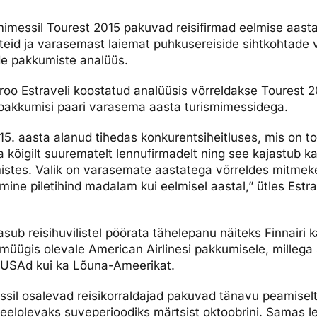
dised...
mimessil Tourest 2015 pakuvad reisifirmad eelmise aast
eid ja varasemast laiemat puhkusereiside sihtkohtade va
de pakkumiste analüüs.
üroo Estraveli koostatud analüüsis võrreldakse Tourest 
pakkumisi paari varasema aasta turismimessidega.
5. aasta alanud tihedas konkurentsiheitluses, mis on t
kõigilt suurematelt lennufirmadelt ning see kajastub k
istes. Valik on varasemate aastatega võrreldes mitmek
ine piletihind madalam kui eelmisel aastal,” ütles Estra
asub reisihuvilistel pöörata tähelepanu näiteks Finnairi
 müügis olevale American Airlinesi pakkumisele, millega 
i USAd kui ka Lõuna-Ameerikat.
ssil osalevad reisikorraldajad pakuvad tänavu peamisel
eelolevaks suveperioodiks märtsist oktoobrini. Samas l