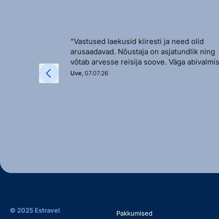
"Vastused laekusid kiiresti ja need olid
arusaadavad. Nõustaja on asjatundlik ning
võtab arvesse reisija soove. Väga abivalmis
Uve
, 07.07.26
© 2025 Estravel
Pakkumised