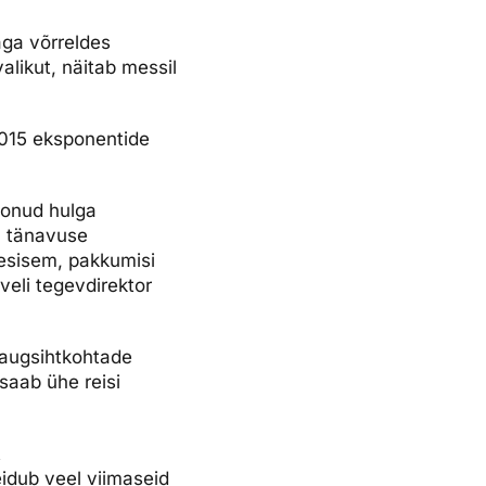
aga võrreldes
likut, näitab messil
2015 eksponentide
oonud hulga
a tänavuse
esisem, pakkumisi
veli tegevdirektor
 kaugsihtkohtade
saab ühe reisi
t
eidub veel viimaseid