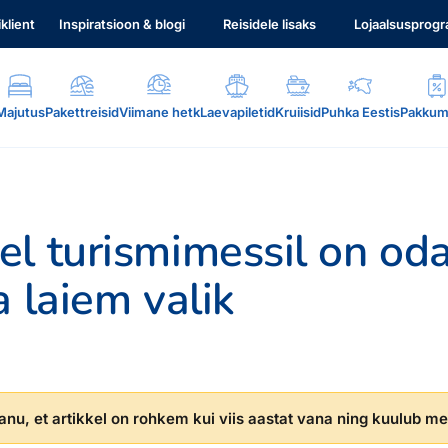
iklient
Inspiratsioon & blogi
Reisidele lisaks
Lojaalsusprog
Majutus
Pakettreisid
Viimane hetk
Laevapiletid
Kruiisid
Puhka Eestis
Pakkum
el turismimessil on o
a laiem valik
.
nu, et artikkel on rohkem kui viis aastat vana ning kuulub mei