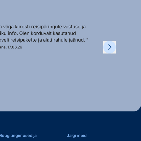
n väga kiiresti reisipäringule vastuse ja
"Sõbralik ja avat
liku info. Olen korduvalt kasutanud
vastutulek ja ki
aveli reisipakette ja alati rahule jäänud. "
soovi korral. "
ana
, 17.06.26
Kadi
, 11.06.26
Müügitingimused ja
Jälgi meid