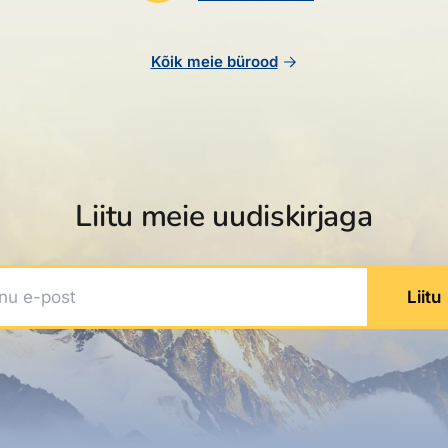
Kõik meie bürood
Liitu meie uudiskirjaga
 e-post
Liitu