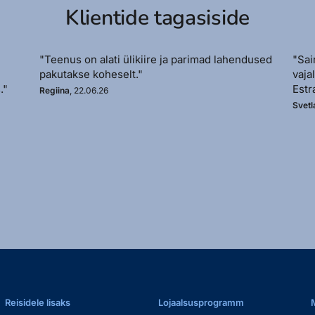
Klientide tagasiside
"Teenus on alati ülikiire ja parimad lahendused
"Sai
pakutakse koheselt."
vaja
."
Estr
Regiina
, 22.06.26
Svetl
Reisidele lisaks
Lojaalsusprogramm