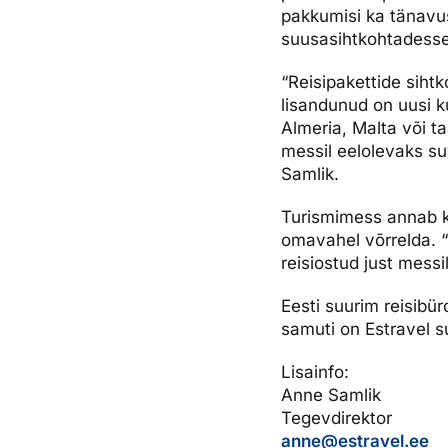
pakkumisi ka tänavu
suusasihtkohtadesse
“Reisipakettide siht
lisandunud on uusi k
Almeria, Malta või t
messil eelolevaks su
Samlik.
Turismimess annab kl
omavahel võrrelda. “S
reisiostud just messi
Eesti suurim reisibür
samuti on Estravel s
Lisainfo:
Anne Samlik
Tegevdirektor
anne@estravel.ee