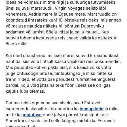
ideaalne võimalus mitme riigi ja kultuuriga tutvumiseks
ühel sujuval marsruudil. Virgin Voyages seilab läbi
Vahemere, Aadria mere ja Egeuse mere. Marsruudid on
koondatud lihtsateks kuni 10-öisteks reisideks, mis annab
võimaluse nautida näiteks hilisõhtust Dubrovniku
sadamast väljumist, ööelu Ibizal ja palju muud… Kes
soovib lühema kestusega reisi, saab valida ka näiteks 4-
öise kruiisi.
Kui oled otsustanud, millisel merel soovid kruiisipuhkust
nautida, siis võta lihtsalt kaasa vajalikud reisidokumendid.
Mis puudutab kohvri pakkimist, siis kaasa võiks võtta
julge õhtusöögiriietuse, tantsukingad ja miks mitte ka
trenniriided, et võtta osa paljudest rühmatreeningutest
pardal. Koju võid jätta näiteks fööni, sest see on igas
kajutis juba olemas.
Parima reisikogemuse saamiseks saad Estraveli
iseteeninduskanalites broneerida ka
lennupiletid
ja miks
mitte ka
majutuse
enne ja/või pärast kruiisipuhkust.
Soovi korral saab sind selle kõigega aidata ka Estraveli
reisikonsultant.