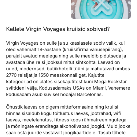
Kellele Virgin Voyages kruiisid sobivad?
Virgin Voyages on sulle ja su kaaslasele sobiv valik, kui
oled vähemalt 18-aastane (kruiisifirma vanusepiirang),
parajalt avatud meelega ning sulle meeldib pidutseda ja
avastada ühe reisi jooksul mitut sihtkohta. Laevad on
uued, modernsed, butiikhotelli tüüpi ja mahutavad umbes
2770 reisijat ja 1550 meeskonnaliiget. Kajutite
kategooriad on alates sisekajutitest kuni Mega Rockstar
sviitideni välja. Kodusadamaks USAs on Miami, Vahemere
kodusadam asub suvisel hooajal Barcelonas.
Õhustik laevas on pigem mitteformaalne ning kruiisi
hinnas sisaldub kogu toitlustus laevas, jootrahad, wifi
laevas, meelelahutus, fitness koos rühmatreeningutega
ja mõningate eranditega alkoholivabad joogid. Muid jooke
saab osta juurde vastavalt joogikaartidele. Tasub tähele