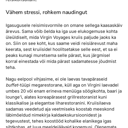
Vähem stressi, rohkem naudingut
Igasugusele reisimisvormile on omane sellega kaasaskäiv
ärevus. Sama võib öelda ka iga uue elukogemuse kohta
üleüldiselt, mida Virgin Voyages kruiis paljude jaoks ka
on. Siin on see koht, kus saame veidi reisiärevust maha
keerata, sest kruiisidel hoolitsetakse selle eest, et sa ei
peaks kunagi muretsema selle pärast, kus järgmisel
korral einestada või mida pärast sadamatesse jõudmist
teha.
Nagu eelpool vihjasime, ei ole laevas tavapäraseid
buffet
-tüüpi megarestorane, küll aga on Virgini laevadel
umbes 20 või enam erineva menüüga söögikohta, baari ja
lounge’i, alates koreapärasest grillrestoranist kuni
klassikalise ja elegantse liharestoranini. Kruiisilaeva
sadamas veedetud aja veetmiseks koostab meeskond
läbimõeldud nimekirja kaldaekskursioonidest ja
tegevustest, tehes koostööd kohalike elanikega igas
sihtkohas, et luua meeldejäävaid kogemusi. Olenemata