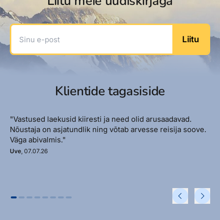
Liitu meie uudiskirjaga
Sinu e-post
Liitu
Klientide tagasiside
"Vastused laekusid kiiresti ja need olid arusaadavad.
Nõustaja on asjatundlik ning võtab arvesse reisija soove.
Väga abivalmis."
Uve
, 07.07.26