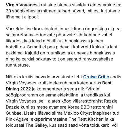
Virgin Voyages
kruiiside hinnas sisaldub einestamine ca
20 söögikohas ja mitmed teised hüved, millest kirjutame
lähemalt allpool.
Võrreldes ise korraldatud linnast-linna ringreisiga ei pea
sa muretsema erinevate põnevate sihtkohtade vahel
liikudes, kas leiad mõistlikus hinnaklassis ja hea
hotellitoa. Samuti ei pea pidevalt kohvreid kokku ja lahti
pakkima. Kajutid on ruumikad ja erinevas hinnaklassis
ning ka pardal pakutav toit on saanud rahvusvahelise
tunnustuse.
Näiteks kruiisilaevade arvustuste leht
Cruise Critic
andis
Virgin Voyages kruiisidele auhinna kategoorias
Best
Dining 2022
ja kommenteeris seda nii: “Virgini
söögiprogramm on sama eklektiline ja trendikas kui
Virgin Voyages ise – alates köögiviljarestoranist Razzle
Dazzle kuni esimese avamere Korea BBQ restoranini
Gunbae. Lisaks jäävad silma Mexico Cityst inspireeritud
Pink Agave, eksperimentaalne The Test Kitchen ja ka
toidusaal The Galley, kus saad saad võtta toidukarbi või