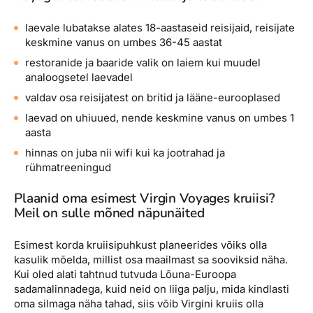
laevale lubatakse alates 18-aastaseid reisijaid, reisijate
keskmine vanus on umbes 36-45 aastat
restoranide ja baaride valik on laiem kui muudel
analoogsetel laevadel
valdav osa reisijatest on britid ja lääne-eurooplased
laevad on uhiuued, nende keskmine vanus on umbes 1
aasta
hinnas on juba nii wifi kui ka jootrahad ja
rühmatreeningud
Plaanid oma esimest Virgin Voyages kruiisi?
Meil on sulle mõned näpunäited
Esimest korda kruiisipuhkust planeerides võiks olla
kasulik mõelda, millist osa maailmast sa sooviksid näha.
Kui oled alati tahtnud tutvuda Lõuna-Euroopa
sadamalinnadega, kuid neid on liiga palju, mida kindlasti
oma silmaga näha tahad, siis võib Virgini kruiis olla