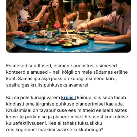
Reisitarvete e-pood
Meist
Kuldkaart
Ettevõttest, kontaktid, reisikonsultandi teenus, tule
Airalo eSIM
Platinum Club
tööle, uudised...
Reisija meelespea
Püsisoodustused
Ettevõttest
Boonuspunktid
Kontaktid
Reisikonsultandi teenus
Esimesed suudlused, esimene armastus, esimesed
Tule tööle
kontserdielamused – neil kõigil on meie südames eriline
koht. Samas iga asja jaoks on kunagi esimene kord,
Uudised
sealhulgas kruiisipuhkuseks avamerel.
Kui sa pole kunagi varem
kruiisil
käinud, siis seda tasub
kindlasti oma järgmise puhkuse planeerimisel kaaluda.
Kruiisimisel on tavapuhkuse ees mitmeid eeliseid alates
kohvrite pakkimise ja planeerimise lihtsusest kuni üldise
kuluefektiivsuseni. Kes ei tahaks luksuslikku
reisikogemust märkimisväärse kokkuhoiuga?