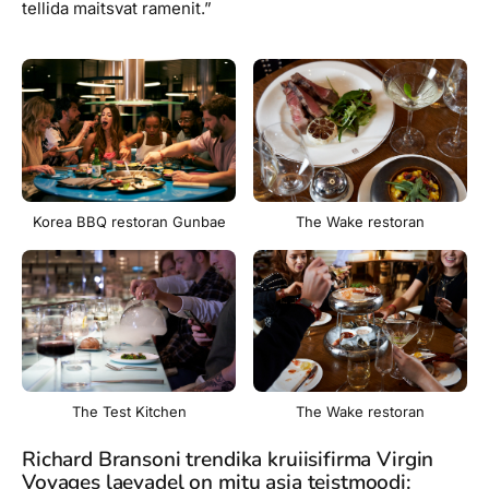
tellida maitsvat ramenit.”
Korea BBQ restoran Gunbae
The Wake restoran
The Test Kitchen
The Wake restoran
Richard Bransoni trendika kruiisifirma Virgin
Voyages laevadel on mitu asja teistmoodi: