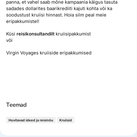
panna, et vahel saab mõne kampaania käigus tasuta
sadades dollarites baarikrediiti kajuti kohta või ka
soodustust kruiisi hinnast. Hoia silm peal meie
eripakkumistel!
Küsi
reisikonsultandilt
kruiisipakkumist
või
Virgin Voyages kruiiside eripakkumised
Teemad
Huvitavad ideed ja reisinõu
Kruiisid