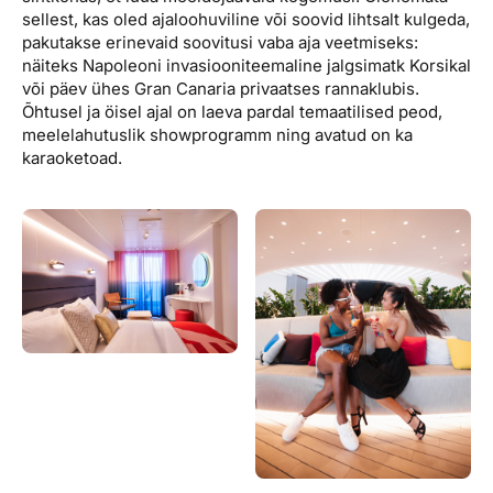
sellest, kas oled ajaloohuviline või soovid lihtsalt kulgeda,
pakutakse erinevaid soovitusi vaba aja veetmiseks:
näiteks Napoleoni invasiooniteemaline jalgsimatk Korsikal
või päev ühes Gran Canaria privaatses rannaklubis.
Õhtusel ja öisel ajal on laeva pardal temaatilised peod,
meelelahutuslik showprogramm ning avatud on ka
karaoketoad.