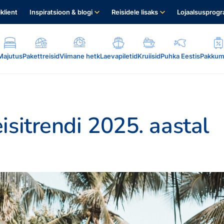
iklient
Inspiratsioon & blogi
Reisidele lisaks
Lojaalsusprog
Majutus
Pakettreisid
Viimane hetk
Laevapiletid
Kruiisid
Puhka Eestis
Pakkum
isitrendi 2025. aastal
.