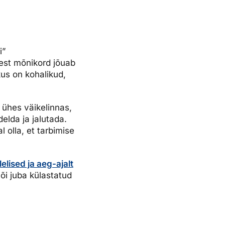
i”
est mõnikord jõuab
kus on kohalikud,
a ühes väikelinnas,
elda ja jalutada.
l olla, et tarbimise
elised ja aeg-ajalt
või juba külastatud