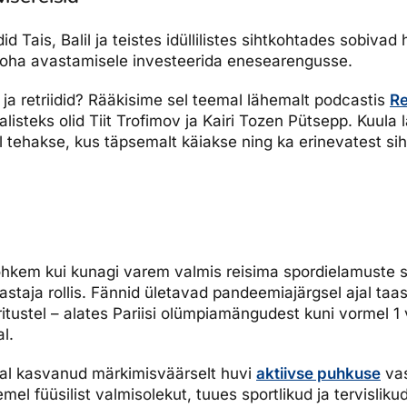
idid Tais, Balil ja teistes idüllilistes sihtkohtades sobivad 
tkoha avastamisele investeerida enesearengusse.
 ja retriidid? Rääkisime sel teemal lähemalt podcastis
Re
ülalisteks olid Tiit Trofimov ja Kairi Tozen Pütsepp. Kuula
el tehakse, kus täpsemalt käiakse ning ka erinevatest si
rohkem kui kunagi varem valmis reisima spordielamuste 
astaja rollis. Fännid ületavad pandeemiajärgsel ajal taas 
itustel – alates Pariisi olümpiamängudest kuni vormel 1 
l.
jal kasvanud märkimisväärselt huvi
aktiivse puhkuse
vas
mel füüsilist valmisolekut, tuues sportlikud ja tervisliku