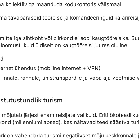
a kollektiiviga maanduda kodukontoris välismaal.
a tavapäraseid tööreise ja komandeeringuid ka ärireisi
itte iga sihtkoht või piirkond ei sobi kaugtööreisiks. Su
eloomust, kuid üldiselt on kaugtööreisi juures oluline:
nd
internetiühendus (mobiilne internet + VPN)
 linnale, rannale, ühistranspordile ja vaba aja veetmise 
astutustundlik turism
mõjutab järjest enam reisijate valikuid. Eriti ökoteadli
kond (millenniumilapsed), kes näitavad teed säästva tur
ärk on vähendada turismi negatiivset mõju keskkonnale j