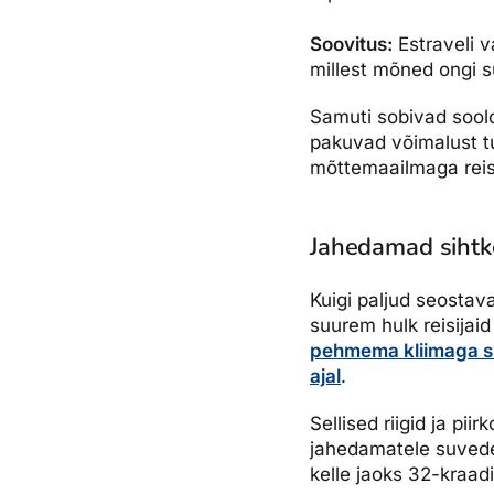
Soovitus:
Estraveli v
millest mõned ongi su
Samuti sobivad soolo
pakuvad võimalust tu
mõttemaailmaga reis
Jahedamad sihtko
Kuigi paljud seostav
suurem hulk reisijai
pehmema kliimaga si
ajal
.
Sellised riigid ja pi
jahedamatele suvede
kelle jaoks 32-kraa