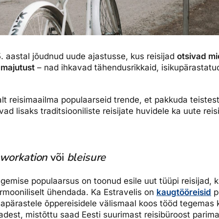
. aastal jõudnud uude ajastusse, kus reisijad
otsivad mi
a majutust
– nad ihkavad tähendusrikkaid, isikupärastatud
alt reisimaailma populaarseid trende, et pakkuda teistest
ad lisaks traditsiooniliste reisijate huvidele ka uute re
workation
või
bleisure
gemise populaarsus on toonud esile uut tüüpi reisijad, k
rmooniliselt ühendada. Ka Estravelis on
kaugtööreisid
p
avapärastele õppereisidele välismaal koos tööd tegemas 
dest, mistõttu saad Eesti suurimast reisibüroost parima