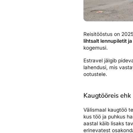
Reisitööstus on 2025
lihtsalt lennupiletit j
kogemusi.
Estravel jälgib pidev
lahendusi, mis vastav
ootustele.
Kaugtööreis ehk
Välismaal kaugtöö te
kus töö ja puhkus ha
aastal käib lisaks t
erinevatest osakonda