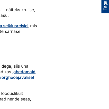
Tagasiside
 – näiteks kruiise,
tasu.
a seiklusreisid
, mis
ste sarnase
idega, siis üha
vad kas
jahedamaid
 kõrghooajavälisel
looduslikult
emad nende seas,