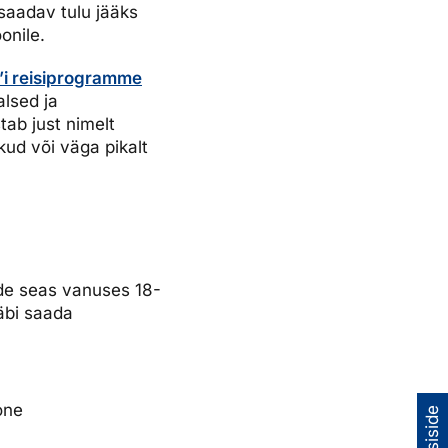
 saadav tulu jääks
onile.
’i reisiprogramme
alsed ja
tab just nimelt
kud või väga pikalt
ade seas vanuses 18-
äbi saada
one