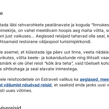
ne
utada läbi rahvarohkete peatänavate ja koguda “linnukes
imekirja, on vahel meeldivam hoopis aeg maha võtta, s
ni just vaikuses… Aeglased reisijaid tahavad olla seal, 
ihtsamaid restorane väljaspool turisimipiirkondi.
selle asemel, et külastada iga päev uut linna, veeta nädal
vikutes, võtta keele- ja kokandustunde ning lihtsalt vaad
ärk ei ole ühel reisil “kõik ära teha”, vaid tõeliselt koha
 sihtkohaga ja seal elavate inimestega.
tele reisitoodetele on Estraveli valikus ka
aeglased, meel
 väljumist nõudvad reisid
, et saaksid enda jaoks uusi 
esti uues võtmes.
visereisid