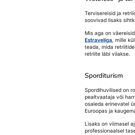
Tervisereisid ja retri
soovivad lisaks sih
Mis aga on väereisid
Estraveliga
, mille k
teada, mida retriitid
retriite läbi viiakse.
Sporditurism
Spordihuvilised on 
pealtvaataja või harr
osaleda erinevatel ür
Euroopas ja kaugema
Lisaks on viimasel a
professionaalsel tase