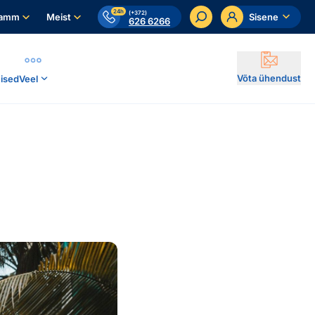
24h
(+372)
ramm
Meist
Sisene
626 6266
Võta ühendust
ised
Veel