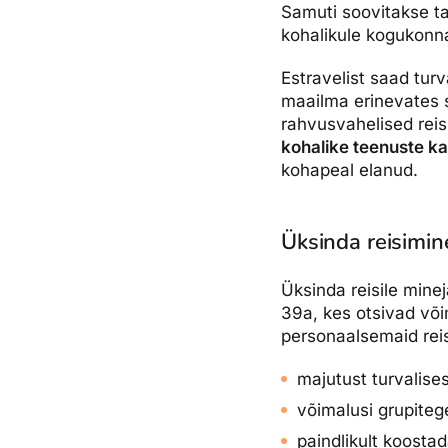
Samuti soovitakse tar
kohalikule kogukonnal
Estravelist saad tur
maailma erinevates s
rahvusvahelised rei
kohalike teenuste k
kohapeal elanud.
Üksinda reisimin
Üksinda reisile mine
39a, kes otsivad või
personaalsemaid rei
majutust turvalise
võimalusi grupite
paindlikult koosta