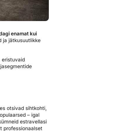
dagi enamat kui
 ja jätkusuutlikke
 eristuvaid
isijasegmentide
es otsivad sihtkohti,
opulaarsed – igal
kümneid estravellasi
t professionaalset