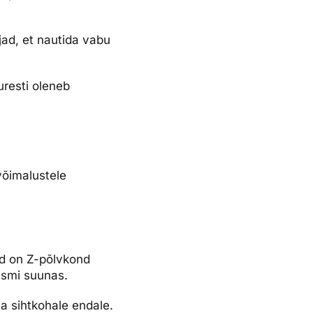
jad, et nautida vabu
uresti oleneb
võimalustele
kud on Z-põlvkond
ismi suunas.
a sihtkohale endale.