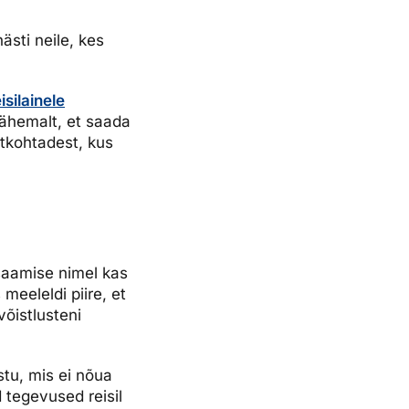
hästi neile, kes
isilainele
 lähemalt, et saada
htkohtadest, kus
saamise nimel kas
meeleldi piire, et
võistlusteni
tu, mis ei nõua
d tegevused reisil