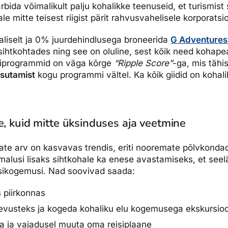
bida võimalikult palju kohalikke teenuseid, et turismist
e mitte teisest riigist pärit rahvusvahelisele korporatsio
valiselt ja 0% juurdehindlusega broneerida
G Adventures
ihtkohtades ning see on oluline, sest kõik need kohape
siprogrammid on väga kõrge
“Ripple Score”
-ga, mis tähis
asutamist
kogu programmi vältel. Ka kõik giidid on kohali
e, kuid mitte üksinduses aja veetmine
jate arv on kasvavas trendis, eriti nooremate põlvkond
malusi lisaks sihtkohale ka enese avastamiseks, et seel
sikogemusi. Nad soovivad saada:
s piirkonnas
gevusteks ja kogeda kohaliku elu kogemusega ekskursio
da ja vajadusel muuta oma reisiplaane