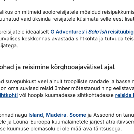
alikus on mitmeid sooloreisijatele mõeldud reisipakkumisi
unatud vaid üksinda reisijatele küsimata selle eest lisa
reisijatele ideaalselt
G Adventures’i
Solo’ish
reisitüübig
rvalises keskkonnas avastada sihtkohta ja tutvuda tei
ijatega.
had ja reisimine kõrghooajavälisel ajal
ad suvepuhkust veel ainult troopiliste randade ja bassein
d on oma suvised reisid ümber mõtestanud ning eelista
htkohti
või hoopis kuumadesse sihtkohtadesse
reisida
irkonnad nagu
Island
,
Madeira
,
Soome
ja Assoorid on tänu 
le ja Lõuna-Euroopa kuumalainetele järjest atraktiivs
dise kuumuse olemasolu ei ole määrava tähtsusega.