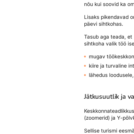
nõu kui soovid ka om
Lisaks pikendavad om
päevi sihtkohas.
Tasub aga teada, et m
sihtkoha valik töö is
mugav töökeskko
kiire ja turvaline 
lähedus loodusele,
Jätkusuutlik ja v
Keskkonnateadlikkus 
(zoomerid) ja Y-põlv
Sellise turismi eesm