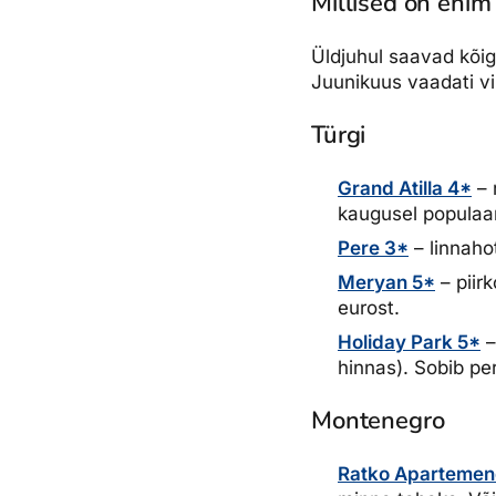
Millised on enim 
Üldjuhul saavad kõig
Juunikuus vaadati v
Türgi
Grand Atilla 4*
– 
kaugusel populaar
Pere 3*
– linnaho
Meryan 5*
– piir
eurost.
Holiday Park 5*
–
hinnas). Sobib p
Montenegro
Ratko Apartemen