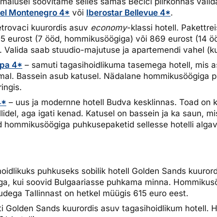
malusel soovitame selles samas Becici piirkonnas valid
tel Montenegro 4*
või
Iberostar Bellevue 4*
.
trovaci kuurordis asuv
economy
-klassi hotell. Pakettrei
5 eurost (7 ööd, hommikusöögiga) või 869 eurost (14 ö
Valida saab stuudio-majutuse ja apartemendi vahel (ku
Spa 4*
– samuti tagasihoidlikuma tasemega hotell, mis a
mal. Bassein asub katusel. Nädalane hommikusöögiga p
ingis.
4*
– uus ja modernne hotell Budva kesklinnas. Toad on k
llidel, aga igati kenad. Katusel on bassein ja ka saun, mi
d hommikusöögiga puhkusepaketid sellesse hotelli alga
oidlikuks puhkuseks sobilik hotell Golden Sands kuuror
ga, kui soovid Bulgaariasse puhkama minna. Hommikus
udega Tallinnast on hetkel müügis 615 euro eest.
i Golden Sands kuurordis asuv tagasihoidlikum hotell. 