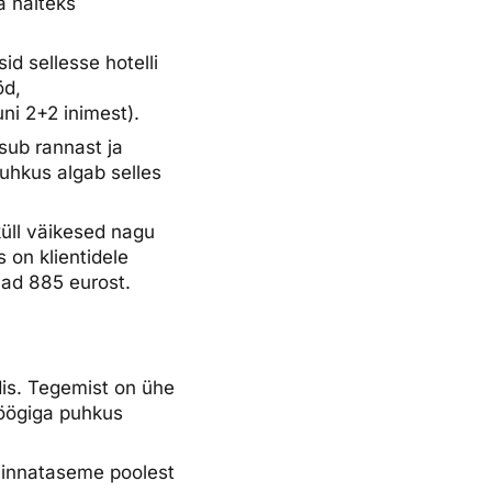
a näiteks
sid sellesse hotelli
öd,
ni 2+2 inimest).
sub rannast ja
uhkus algab selles
üll väikesed nagu
s on klientidele
vad 885 eurost.
dis. Tegemist on ühe
öögiga puhkus
Hinnataseme poolest