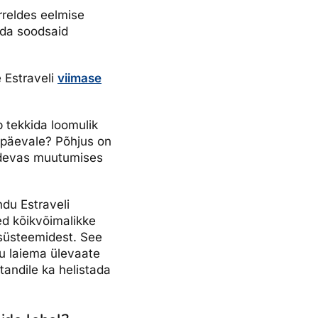
õrreldes eelmise
eida soodsaid
e Estraveli
viimase
b tekkida loomulik
uupäevale? Põhjus on
pidevas muutumises
du Estraveli
ed kõikvõimalikke
e süsteemidest. See
ju laiema ülevaate
ltandile ka helistada