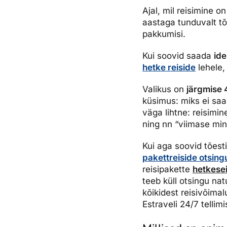
Ettevõttest, kontaktid, reisikonsultandi teenus, tule tööle, uu
Ajal, mil reisimine o
Airalo eSIM
Platinum Club
aastaga tunduvalt tõu
pakkumisi.
Reisija meelespea
Püsisoodustused
Ettevõttest
Boonuspunktid
Kontaktid
Kui soovid saada
ide
hetke reiside
lehele, 
Reisikonsultandi teenus
Valikus on
järgmise 
Tule tööle
küsimus: miks ei saa
Uudised
väga lihtne: reisimi
ning nn “viimase minu
Kui aga soovid tõest
pakettreiside otsing
reisipakette
hetkese
teeb küll otsingu na
kõikidest reisivõimalu
Estraveli 24/7 telli