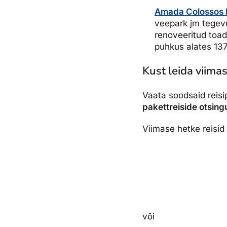
Amada Colossos 
veepark jm tegevus
renoveeritud toad
puhkus alates 137
Kust leida viima
Vaata soodsaid reis
pakettreiside otsing
Viimase hetke reisid
või