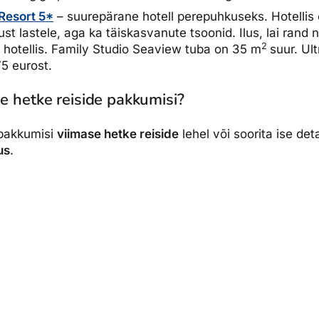
Resort 5*
– suurepärane hotell perepuhkuseks. Hotelli
t lastele, aga ka täiskasvanute tsoonid. Ilus, lai rand ni
2
 hotellis. Family Studio Seaview tuba on 35
m
suur. Ul
5 eurost.
se hetke reiside pakkumisi?
ipakkumisi
viimase hetke reiside
lehel või soorita ise det
us
.