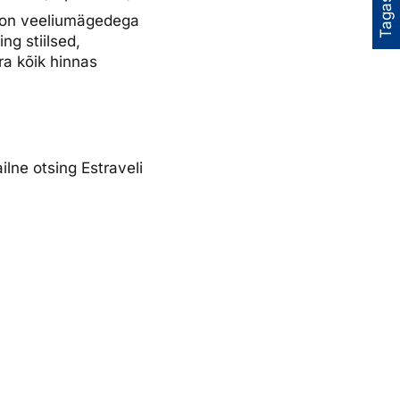
Tagasiside
s on veeliumägedega
ng stiilsed,
tra kõik hinnas
ailne otsing Estraveli