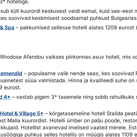
3* hotelliga.
asub küll kuurordi keskusest veidi eemal, kuid see-eest 
 kes soovivad keskmisest soodsamat puhkust Bulgaarias
 & Spa
– pakkumised sellesse hotelli alates 1209 eurost (
Rhodose Afandou vaikses piirkonnas asuv hotell, mis so
rtemendid
– populaarne valik nende seas, kes soovivad 
duainetest süüa valmistada. Hinna ja kvaliteedi suhe on 
9 eurost.
d 4*
– vastab pigem 3* tasemele ning sobib rahulikuks
otel & Village 5*
– kõrgetasemeline hotell Stalida peat
t Malia kuurordist. Hotelli ümber on palju poode, resto
kkujaid. Hotellist avanevad imelised vaated merele. Est
öögiga puhkus selles hotellis on müügis alates 1109 e