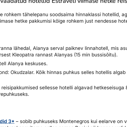
vaadatud hotellid Estraveli viimase hetke reis
e rohkem tähelepanu soodsaima hinnaklassi hotellid, aga
iimase hetke pakkumisi kõige rohkem just nendesse hote
ranna lähedal, Alanya serval paiknev linnahotell, mis a
sest Kleopatra rannast Alanyas (15 min bussisõitu).
tell Alanya keskuses.
kond: Okudzalar. Kõik hinnas puhkus selles hotellis alga
 reisipakkumised sellesse hotelli algavad hetkeseisuga 
erepuhkuseks.
did 3*
– sobib puhkuseks Montenegros kui eelarve on vä