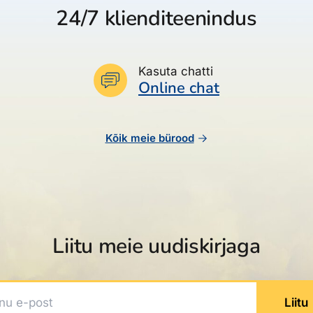
24/7 klienditeenindus
Kasuta chatti
Online chat
Kõik meie bürood
Liitu meie uudiskirjaga
 e-post
Liitu