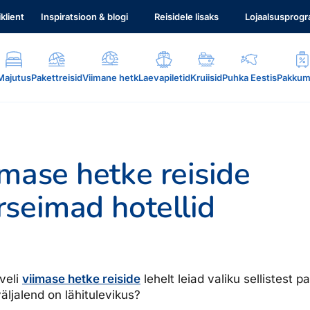
iklient
Inspiratsioon & blogi
Reisidele lisaks
Lojaalsusprog
Majutus
Pakettreisid
Viimane hetk
Laevapiletid
Kruiisid
Puhka Eestis
Pakkum
mase hetke reiside
seimad hotellid
.
aveli
viimase hetke reiside
lehelt leiad valiku sellistest p
äljalend on lähitulevikus?