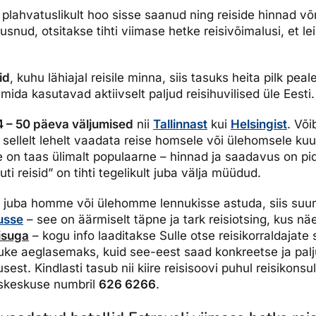
dised...
n plahvatuslikult hoo sisse saanud ning reiside hinnad v
snud, otsitakse tihti viimase hetke reisivõimalusi, et l
id
, kuhu lähiajal reisile minna, siis tasuks heita pilk peal
mida kasutavad aktiivselt paljud reisihuvilised üle Eesti.
4 – 50 päeva väljumised
nii
Tallinnast
kui
Helsingist
. Või
 sellelt lehelt vaadata reise homsele või ülehomsele k
ne on taas ülimalt populaarne – hinnad ja saadavus on 
ti reisid” on tihti tegelikult juba välja müüdud.
i juba homme või ülehomme lennukisse astuda, siis suun
usse
– see on äärmiselt täpne ja tark reisiotsing, kus nä
isuga
– kogu info laaditakse Sulle otse reisikorraldajat
tuke aeglasemaks, kuid see-eest saad konkreetse ja pal
sest. Kindlasti tasub nii kiire reisisoovi puhul reisikonsu
miskeskuse numbril
626 6266
.