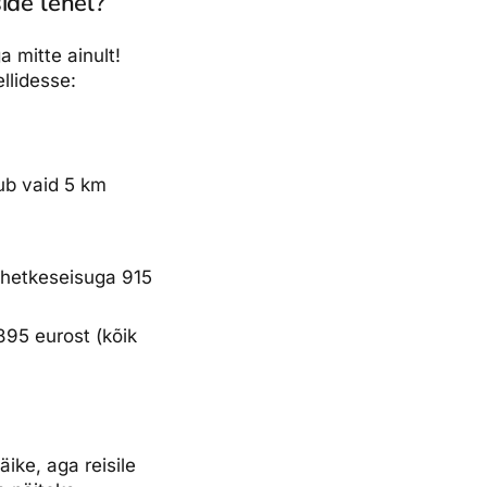
ide lehel?
 mitte ainult!
llidesse:
sub vaid 5 km
b hetkeseisuga 915
895 eurost (kõik
ike, aga reisile