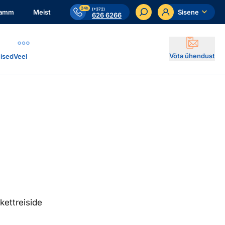
24h
(+372)
ramm
Meist
Sisene
626 6266
Võta ühendust
ised
Veel
akettreiside