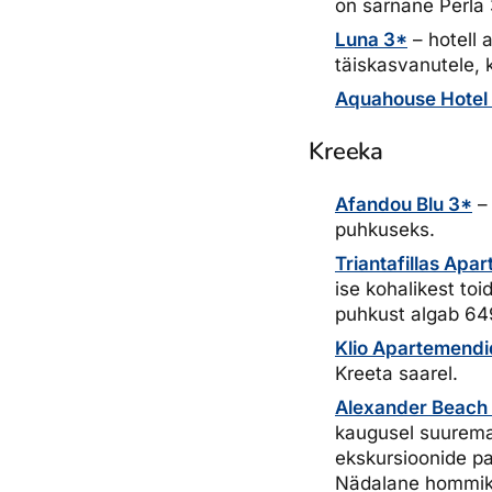
on sarnane Perla 
Luna 3*
– hotell 
täiskasvanutele,
Aquahouse Hotel
Kreeka
Afandou Blu 3*
– 
puhkuseks.
Triantafillas Apa
ise kohalikest toi
puhkust algab 64
Klio Apartemendi
Kreeta saarel.
Alexander Beach H
kaugusel suuremas
ekskursioonide pa
Nädalane hommikus