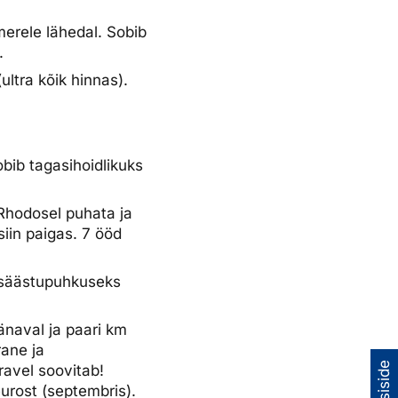
merele lähedal. Sobib
.
ultra kõik hinnas).
bib tagasihoidlikuks
Rhodosel puhata ja
siin paigas. 7 ööd
 säästupuhkuseks
änaval ja paari km
rane ja
ravel soovitab!
urost (septembris).