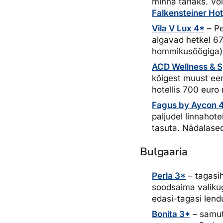
minna tahaks. Või
Falkensteiner Ho
Vila V Lux 4*
– Pe
algavad hetkel 67
hommikusöögiga). 
ACD Wellness & 
kõigest muust ee
hotellis 700 euro r
Fagus by Aycon 
paljudel linnahote
tasuta. Nädalase
Bulgaaria
Perla 3*
– tagasih
soodsaima valiku
edasi-tagasi lend
Bonita 3*
– samut