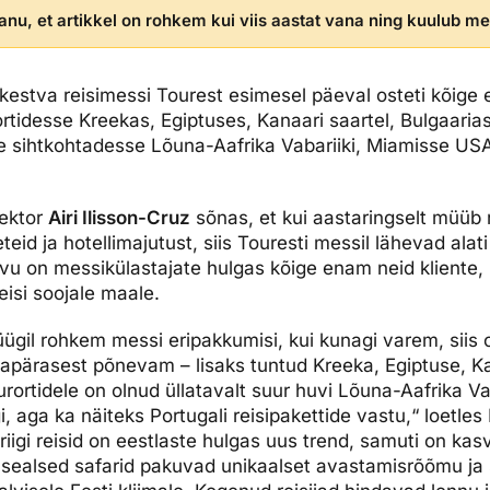
nu, et artikkel on rohkem kui viis aastat vana ning kuulub mei
dised...
kestva reisimessi Tourest esimesel päeval osteti kõige
tidesse Kreekas, Egiptuses, Kanaari saartel, Bulgaarias
e sihtkohtadesse Lõuna-Aafrika Vabariiki, Miamisse US
rektor
Airi Ilisson-Cruz
sõnas, et kui aastaringselt müüb 
teid ja hotellimajutust, siis Touresti messil lähevad alat
avu on messikülastajate hulgas kõige enam neid kliente,
isi soojale maale.
gil rohkem messi eripakkumisi, kui kunagi varem, siis o
vapärasest põnevam – lisaks tuntud Kreeka, Egiptuse, Ka
urortidele on olnud üllatavalt suur huvi Lõuna-Aafrika Va
, aga ka näiteks Portugali reisipakettide vastu,“ loetles 
iigi reisid on eestlaste hulgas uus trend, samuti on kas
– sealsed safarid pakuvad unikaalset avastamisrõõmu ja