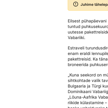
Juhime tähelepa
Ettevõttest, kontaktid, reisikonsultandi teenus, tule tööle, uu
Airalo eSIM
Platinum Club
Reisija meelespea
Püsisoodustused
Ettevõttest
Eilsest pühapäevani 
Boonuspunktid
Kontaktid
tuntud puhkusekuuror
uutesse pakettreisid
Reisikonsultandi teenus
Vabariiki.
Tule tööle
Estraveli turundusdi
Uudised
enam eraldi lennupile
pakettreisid. Ka tän
broneerida puhkusere
„Kuna seekord on müü
sihtkohtade valik ta
Bulgaaria ja Türgi ku
Dominikaani Vabariigi
„Lõuna-Aafrika Vabar
riikide külastamine 