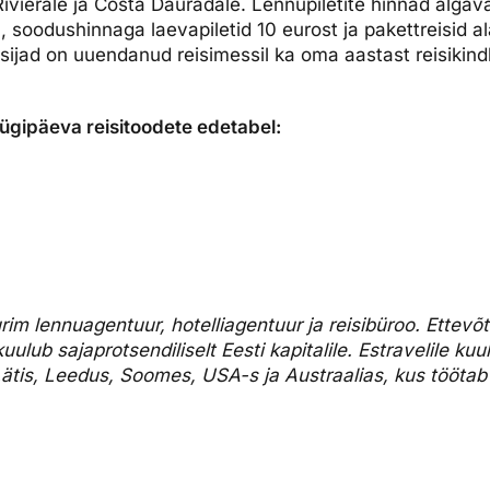
ivierale ja Costa Dauradale. Lennupiletite hinnad algav
, soodushinnaga laevapiletid 10 eurost ja pakettreisid a
sijad on uuendanud reisimessil ka oma aastast reisikindl
ügipäeva reisitoodete edetabel:
urim lennuagentuur, hotelliagentuur ja reisibüroo. Ettev
uulub sajaprotsendiliselt Eesti kapitalile. Estravelile kuu
, Lätis, Leedus, Soomes, USA-s ja Austraalias, kus tööta