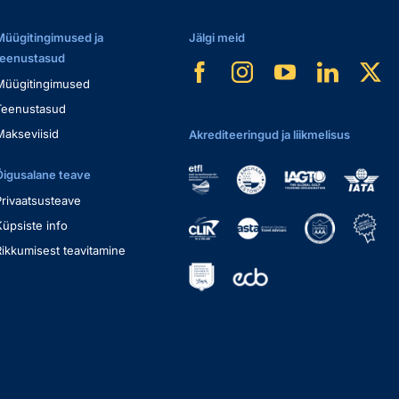
Müügitingimused ja
Jälgi meid
teenustasud
Müügitingimused
Teenustasud
Makseviisid
Akrediteeringud ja liikmelisus
Õigusalane teave
Privaatsusteave
Küpsiste info
Rikkumisest teavitamine