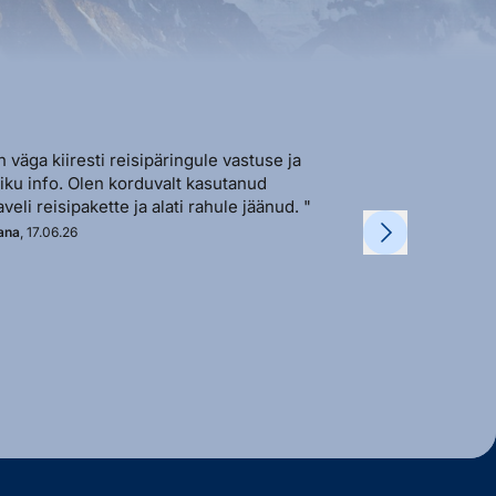
n väga kiiresti reisipäringule vastuse ja
"Sõbralik ja avat
liku info. Olen korduvalt kasutanud
vastutulek ja ki
aveli reisipakette ja alati rahule jäänud. "
soovi korral. "
ana
, 17.06.26
Kadi
, 11.06.26