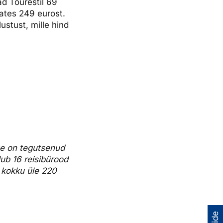
ad Tourestil 69
lates 249 eurost.
ustust, mille hind
õte on tegutsenud
lub 16 reisibürood
b kokku üle 220