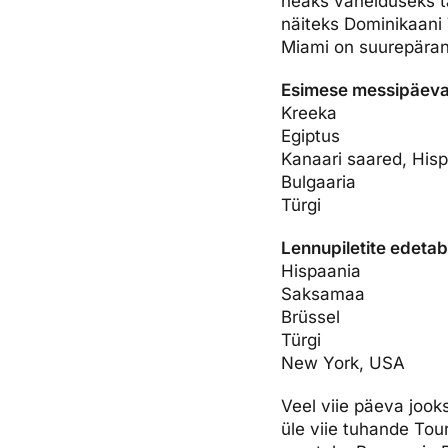
heaks vahelduseks ta
näiteks Dominikaani 
Miami on suurepärane
Esimese messipäeva 
Kreeka
Egiptus
Kanaari saared, His
Bulgaaria
Türgi
Lennupiletite edetab
Hispaania
Saksamaa
Brüssel
Türgi
New York, USA
Veel viie päeva jooks
üle viie tuhande Tou