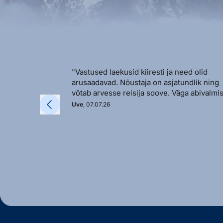
"Vastused laekusid kiiresti ja need olid
arusaadavad. Nõustaja on asjatundlik ning
võtab arvesse reisija soove. Väga abivalmis
Uve
, 07.07.26