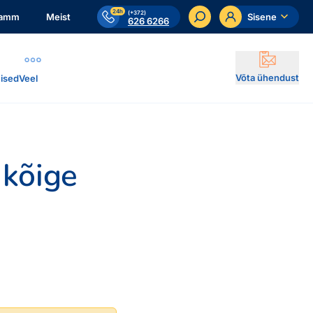
24h
(+372)
ramm
Meist
Sisene
626 6266
Võta ühendust
ised
Veel
 kõige