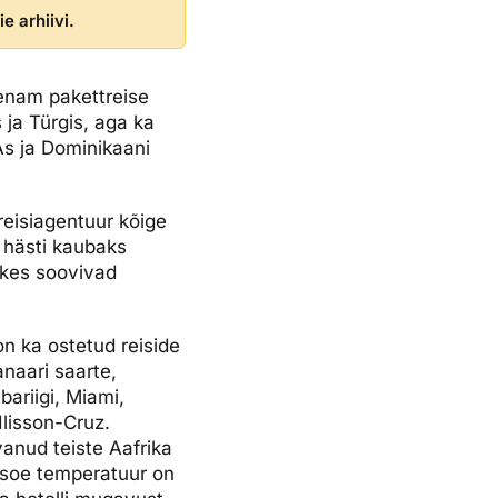
e arhiivi.
 enam pakettreise
 ja Türgis, aga ka
As ja Dominikaani
reisiagentuur kõige
i hästi kaubaks
 kes soovivad
n ka ostetud reiside
naari saarte,
bariigi, Miami,
Ilisson-Cruz.
vanud teiste Aafrika
 soe temperatuur on