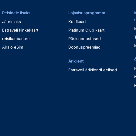
Reisidele lisaks
Lojaalsusprogramm
Järelmaks
Kuldkaart
Estraveli kinkekaart
Platinum Club kaart
reisikaubad.ee
Püsisoodustused
Airalo eSim
Boonuspreemiad
Äriklient
Estraveli ärikliendi eelised