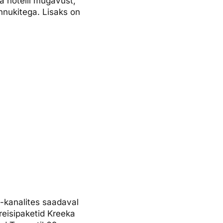
ja hotelli mugavust,
nnukitega. Lisaks on
ne-kanalites saadaval
reisipaketid Kreeka