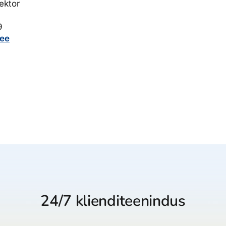
ektor
9
.ee
24/7 klienditeenindus