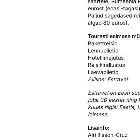
saartele, Rumeenia R
eurost (edasi-tagasi)
Paljud sagedased rei
algab 80 eurost.
Touresti esimese mü
Pakettreisid
Lennupiletid
Hotellimajutus
Reisikindlustus
Laevapiletid
Allikas: Estravel
Estravel on Eesti su
juba 30 aastat ning k
kuues riigis: Eestis
inimese.
Lisainfo:
Airi Ilisson-Cruz