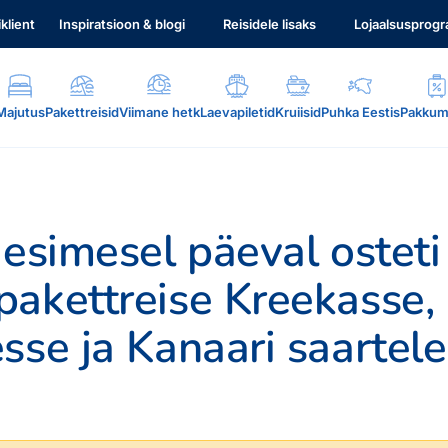
iklient
Inspiratsioon & blogi
Reisidele lisaks
Lojaalsusprog
Majutus
Pakettreisid
Viimane hetk
Laevapiletid
Kruiisid
Puhka Eestis
Pakkum
 esimesel päeval osteti
akettreise Kreekasse,
.
sse ja Kanaari saartele