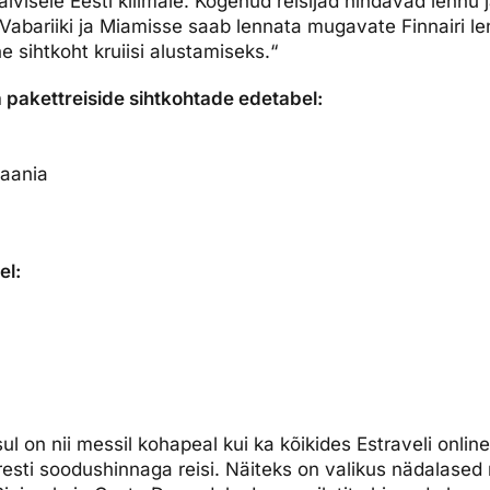
lvisele Eesti kliimale. Kogenud reisijad hindavad lennu 
Vabariiki ja Miamisse saab lennata mugavate Finnairi le
 sihtkoht kruiisi alustamiseks.“
pakettreiside sihtkohtade edetabel:
paania
el:
ul on nii messil kohapeal kui ka kõikides Estraveli onli
resti soodushinnaga reisi. Näiteks on valikus nädalased 