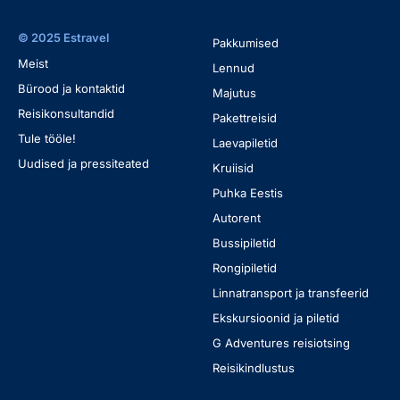
© 2025 Estravel
Pakkumised
Meist
Lennud
Bürood ja kontaktid
Majutus
Reisikonsultandid
Pakettreisid
Tule tööle!
Laevapiletid
Uudised ja pressiteated
Kruiisid
Puhka Eestis
Autorent
Bussipiletid
Rongipiletid
Linnatransport ja transfeerid
Ekskursioonid ja piletid
G Adventures reisiotsing
Reisikindlustus