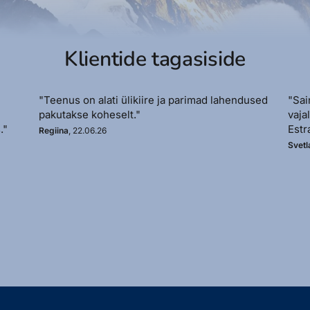
Klientide tagasiside
"Teenus on alati ülikiire ja parimad lahendused
"Sai
pakutakse koheselt."
vaja
."
Estr
Regiina
, 22.06.26
Svetl