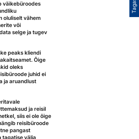
Tagasiside
tab väikebüroodes
undliku
n oluliselt vähem
rite või
data selge ja tugev
ske peaks kliendi
ijakaitseamet. Õige
skid oleks
isibüroode juhid ei
a ja aruandlust
ritavale
ttemaksud ja reisil
tkel, siis ei ole õige
mängib reisibüroode
lihtne pangast
 tagatise välja