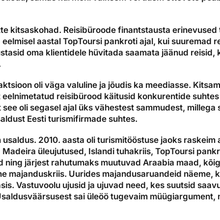
te kitsaskohad. Reisibüroode finantstausta erinevused tu
a eelmisel aastal TopToursi pankroti ajal, kui suuremad r
ustasid oma klientidele hüvitada saamata jäänud reisid,
.
tsioon oli väga valuline ja jõudis ka meediasse. Kitsam
et eelnimetatud reisibürood käitusid konkurentide suhtes 
 see oli segasel ajal üks vähestest sammudest, millega
saldust Eesti turismifirmade suhtes.
 usaldus. 2010. aasta oli turismitööstuse jaoks raskeim 
 Madeira üleujutused, Islandi tuhakriis, TopToursi pank
d ning järjest rahutumaks muutuvad Araabia maad, kõige
e majanduskriis. Uurides majandusaruandeid näeme, ku
äsis. Vastuvoolu ujusid ja ujuvad need, kes suutsid saav
saldusväärsusest sai üleöö tugevaim müügiargument, m