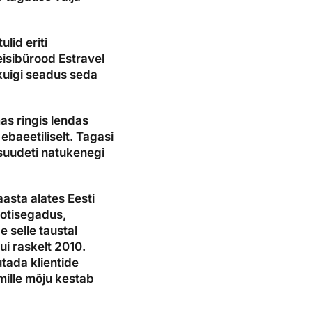
lid eriti
eisibürood Estravel
 kuigi seadus seda
as ringis lendas
ebaeetiliselt. Tagasi
 suudeti natukenegi
aasta alates Eesti
rotisegadus,
 selle taustal
i raskelt 2010.
utada klientide
ille mõju kestab