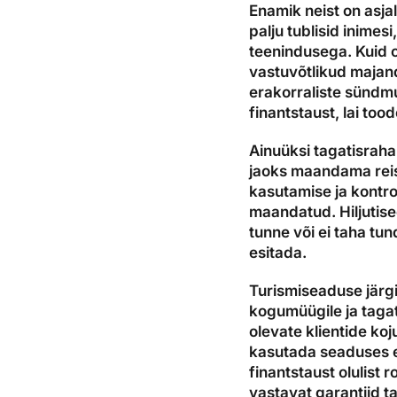
Enamik neist on asja
palju tublisid inimes
teenindusega. Kuid o
vastuvõtlikud majan
erakorraliste sündmu
finantstaust, lai tood
Ainuüksi tagatisraha
jaoks maandama reisi
kasutamise ja kontrol
maandatud. Hiljutise
tunne või ei taha tun
esitada.
Turismiseaduse järgi
kogumüügile ja tagat
olevate klientide koj
kasutada seaduses e
finantstaust olulist r
vastavat garantiid t