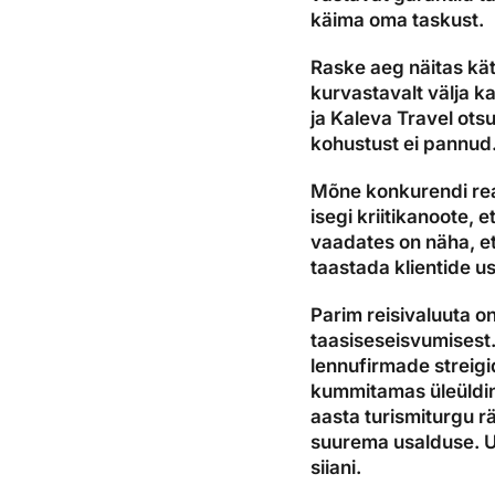
käima oma taskust.
Raske aeg näitas kät
kurvastavalt välja k
ja Kaleva Travel ots
kohustust ei pannud
Mõne konkurendi reak
isegi kriitikanoote, 
vaadates on näha, et
taastada klientide u
Parim reisivaluuta on
taasiseseisvumisest.
lennufirmade streigi
kummitamas üleüldin
aasta turismiturgu r
suurema usalduse. U
siiani.