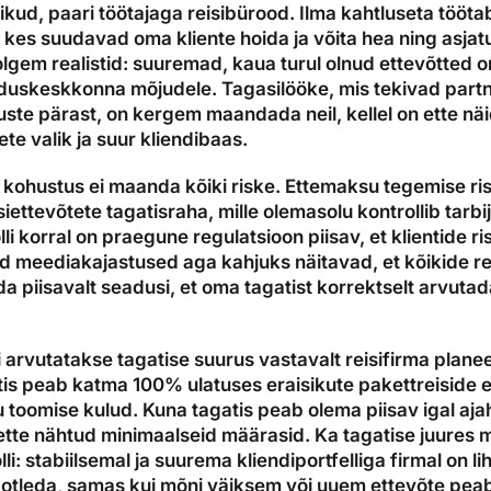
likud, paari töötajaga reisibürood. Ilma kahtluseta töö
i, kes suudavad oma kliente hoida ja võita hea ning asjat
lgem realistid: suuremad, kaua turul olnud ettevõtted o
duskeskkonna mõjudele. Tagasilööke, mis tekivad partne
ste pärast, on kergem maandada neil, kellel on ette näi
ete valik ja suur kliendibaas.
 kohustus ei maanda kõiki riske. Ettemaksu tegemise ri
ettevõtete tagatisraha, mille olemasolu kontrollib tarb
li korral on praegune regulatsioon piisav, et klientide ri
d meediakajastused aga kahjuks näitavad, et kõikide re
da piisavalt seadusi, et oma tagatist korrektselt arvutad
 arvutatakse tagatise suurus vastavalt reisifirma planee
is peab katma 100% ulatuses eraisikute pakettreiside e
u toomise kulud. Kuna tagatis peab olema piisav igal ajahe
tte nähtud minimaalseid määrasid. Ka tagatise juures 
olli: stabiilsemal ja suurema kliendiportfelliga firmal on 
aotleda, samas kui mõni väiksem või uuem ettevõte peab