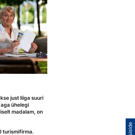
se just liiga suuri
e aga ühelegi
liselt madalam, on
0 turismifirma.