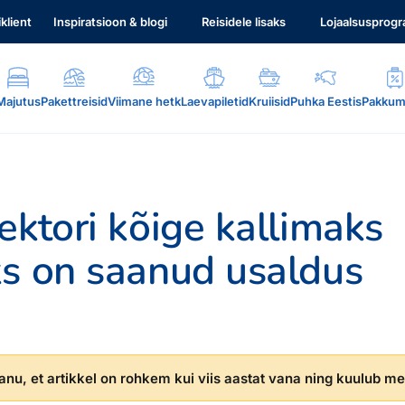
iklient
Inspiratsioon & blogi
Reisidele lisaks
Lojaalsusprog
Majutus
Pakettreisid
Viimane hetk
Laevapiletid
Kruiisid
Puhka Eestis
Pakkum
ektori kõige kallimaks
ks on saanud usaldus
.
nu, et artikkel on rohkem kui viis aastat vana ning kuulub mei