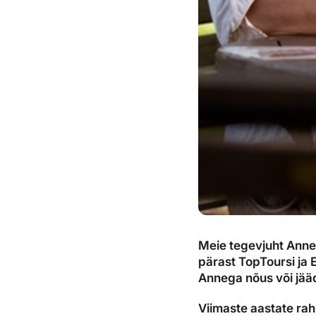
Meie tegevjuht Anne 
pärast TopToursi ja 
Annega nõus või jää
Viimaste aastate rah