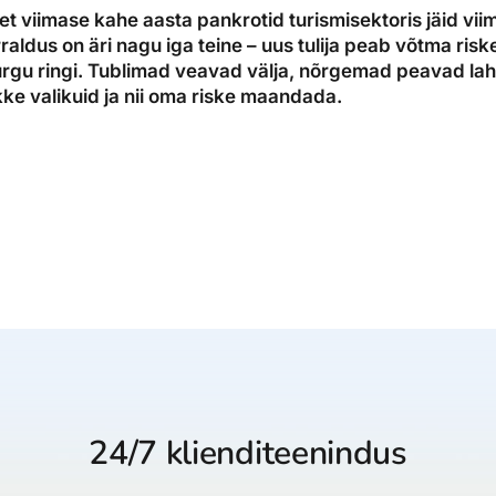
et viimase kahe aasta pankrotid turismisektoris jäid vii
raldus on äri nagu iga teine – uus tulija peab võtma riske
rgu ringi. Tublimad veavad välja, nõrgemad peavad lah
ikke valikuid ja nii oma riske maandada.
24/7 klienditeenindus