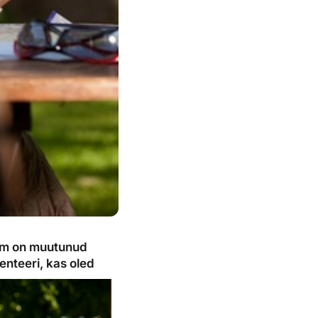
ilm on muutunud
enteeri, kas oled