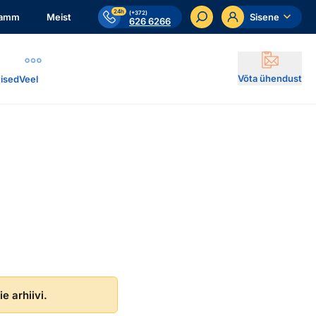
24h
(+372)
ramm
Meist
Sisene
626 6266
Võta ühendust
ised
Veel
e arhiivi.