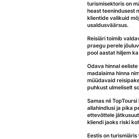
turismisektoris on mä
heast teenindusest 
klientide valikuid mõ
usaldusväärsus.
Reisiäri toimib valda
praegu perele jõuluv
pool aastat hiljem ka
Odava hinnal eeliste
madalaima hinna nime
müüdavaid reisipaket
puhkust ulmeliselt s
Samas nii TopToursi 
allahindlusi ja pika 
ettevõttele jätkusuu
kliendi jaoks riski ko
Eestis on turismiäri