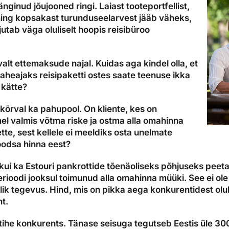
nginud jõujooned ringi. Laiast tooteportfellist,
ning kopsakast turunduseelarvest jääb väheks,
jutab väga oluliselt hoopis reisibüroo
valt ettemaksude najal. Kuidas aga kindel olla, et
aheajaks reisipaketti ostes saate teenuse ikka
 kätte?
 kõrval ka pahupool. On kliente, kes on
l valmis võtma riske ja ostma alla omahinna
te, sest kellele ei meeldiks osta unelmate
oodsa hinna eest?
kui ka Estouri pankrottide tõenäoliseks põhjuseks peetak
perioodi jooksul toimunud alla omahinna müüki. See ei ol
tlik tegevus. Hind, mis on pikka aega konkurentidest olu
ht.
s tihe konkurents. Tänase seisuga tegutseb Eestis üle 30