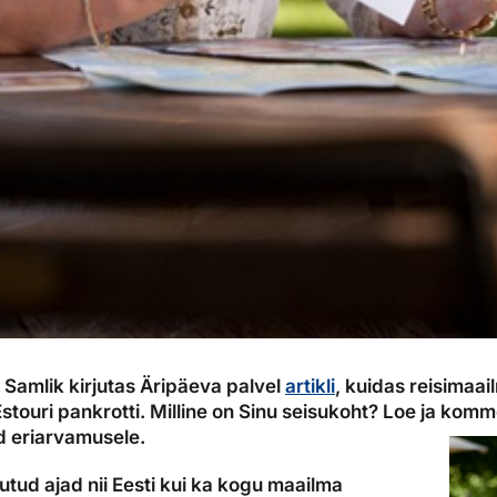
Samlik kirjutas Äripäeva palvel
artikli
, kuidas reisimaa
Estouri pankrotti. Milline on Sinu seisukoht? Loe ja komm
d eriarvamusele.
utud ajad nii Eesti kui ka kogu maailma