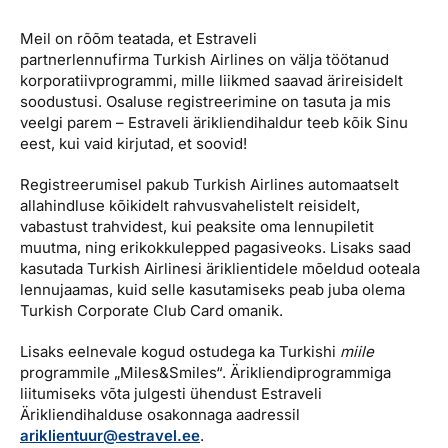
Reisitarvete e-pood
Meist
Kuldkaart
Meil on rõõm teatada, et Estraveli
Ettevõttest, kontaktid, reisikonsultandi teenus, tule
Airalo eSIM
Platinum Club
partnerlennufirma Turkish Airlines on välja töötanud
tööle, uudised...
korporatiivprogrammi, mille liikmed saavad ärireisidelt
Reisija meelespea
Püsisoodustused
soodustusi. Osaluse registreerimine on tasuta ja mis
Ettevõttest
veelgi parem – Estraveli ärikliendihaldur teeb kõik Sinu
Boonuspunktid
eest, kui vaid kirjutad, et soovid!
Kontaktid
Registreerumisel pakub Turkish Airlines automaatselt
Reisikonsultandi teenus
allahindluse kõikidelt rahvusvahelistelt reisidelt,
Tule tööle
vabastust trahvidest, kui peaksite oma lennupiletit
muutma, ning erikokkulepped pagasiveoks. Lisaks saad
Uudised
kasutada Turkish Airlinesi äriklientidele mõeldud ooteala
lennujaamas, kuid selle kasutamiseks peab juba olema
Turkish Corporate Club Card omanik.
Lisaks eelnevale kogud ostudega ka Turkishi
miile
programmile „Miles&Smiles“. Ärikliendiprogrammiga
liitumiseks võta julgesti ühendust Estraveli
Ärikliendihalduse osakonnaga aadressil
ariklientuur@estravel.ee
.