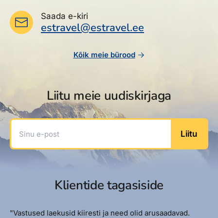
Saada e-kiri
estravel@estravel.ee
Kõik meie bürood
Liitu meie uudiskirjaga
Sinu e-post
Liitu
Klientide tagasiside
"Vastused laekusid kiiresti ja need olid arusaadavad.