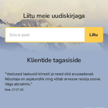
Liitu meie uudiskirjaga
Sinu e-post
Liitu
Klientide tagasiside
"Vastused laekusid kiiresti ja need olid arusaadavad.
Nõustaja on asjatundlik ning võtab arvesse reisija soove.
Väga abivalmis."
Uve
, 07.07.26