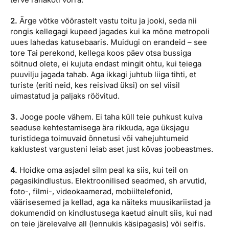
2.
Ärge võtke võõrastelt vastu toitu ja jooki, seda nii
rongis kellegagi kupeed jagades kui ka mõne metropoli
uues lahedas katusebaaris. Muidugi on erandeid – see
tore Tai perekond, kellega koos päev otsa bussiga
sõitnud olete, ei kujuta endast mingit ohtu, kui teiega
puuvilju jagada tahab. Aga ikkagi juhtub liiga tihti, et
turiste (eriti neid, kes reisivad üksi) on sel viisil
uimastatud ja paljaks röövitud.
3.
Jooge poole vähem. Ei taha küll teie puhkust kuiva
seaduse kehtestamisega ära rikkuda, aga üksjagu
turistidega toimuvaid õnnetusi või vahejuhtumeid
kaklustest vargusteni leiab aset just kõvas joobeastmes.
4.
Hoidke oma asjadel silm peal ka siis, kui teil on
pagasikindlustus. Elektroonilised seadmed, sh arvutid,
foto-, filmi-, videokaamerad, mobiiltelefonid,
väärisesemed ja kellad, aga ka näiteks muusikariistad ja
dokumendid on kindlustusega kaetud ainult siis, kui nad
on teie järelevalve all (lennukis käsipagasis) või seifis.