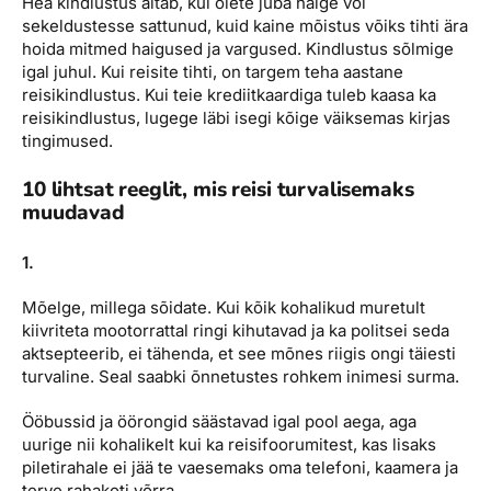
Hea kindlustus aitab, kui olete juba haige või
Reisitarvete e-pood
Meist
Kuldkaart
sekeldustesse sattunud, kuid kaine mõistus võiks tihti ära
Ettevõttest, kontaktid, reisikonsultandi teenus, tule
hoida mitmed haigused ja vargused. Kindlustus sõlmige
Airalo eSIM
Platinum Club
tööle, uudised...
igal juhul. Kui reisite tihti, on targem teha aastane
reisikindlustus. Kui teie krediitkaardiga tuleb kaasa ka
Reisija meelespea
Püsisoodustused
reisikindlustus, lugege läbi isegi kõige väiksemas kirjas
Ettevõttest
tingimused.
Boonuspunktid
Kontaktid
10 lihtsat reeglit, mis reisi turvalisemaks
Reisikonsultandi teenus
muudavad
Tule tööle
1.
Uudised
Mõelge, millega sõidate. Kui kõik kohalikud muretult
kiivriteta mootorrattal ringi kihutavad ja ka politsei seda
aktsepteerib, ei tähenda, et see mõnes riigis ongi täiesti
turvaline. Seal saabki õnnetustes rohkem inimesi surma.
Ööbussid ja öörongid säästavad igal pool aega, aga
uurige nii kohalikelt kui ka reisifoorumitest, kas lisaks
piletirahale ei jää te vaesemaks oma telefoni, kaamera ja
terve rahakoti võrra.