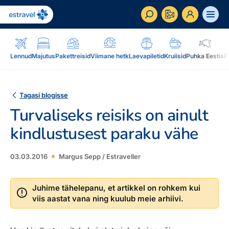
ET
RU
EN
Lennud
Majutus
Pakettreisid
Viimane hetk
Laevapiletid
Kruiisid
Puhka Eestis
P
Äriklient
Kuidas saada ärikliendiks, eelised, teenused...
Tagasi blogisse
Turvaliseks reisiks on ainult
Inspiratsioon & blogi
Blogi, sihtkohad, podcastid, ajakiri, uudiskiri...
kindlustusest paraku vähe
Reisidele lisaks
Blogi
03.03.2016
Margus Sepp / Estraveller
Järelmaks, Estraveli kinkekaart, Airalo eSim,
Sihtkohad
reisikaubad.ee...
Podcastid
Juhime tähelepanu, et artikkel on rohkem kui
viis aastat vana ning kuulub meie arhiivi.
Lojaalsusprogramm
Järelmaks
Uudiskiri
Boonuspunktid, Kuldkaart, Platinum kaart...
Estraveli kinkekaart
Reisiajakiri Traveller