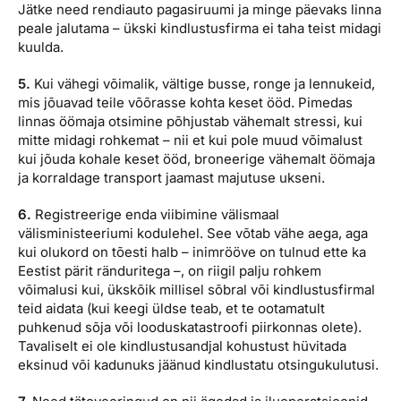
Jätke need rendiauto pagasiruumi ja minge päevaks linna
peale jalutama – ükski kindlustusfirma ei taha teist midagi
kuulda.
5.
Kui vähegi võimalik, vältige busse, ronge ja lennukeid,
mis jõuavad teile võõrasse kohta keset ööd. Pimedas
linnas öömaja otsimine põhjustab vähemalt stressi, kui
mitte midagi rohkemat – nii et kui pole muud võimalust
kui jõuda kohale keset ööd, broneerige vähemalt öömaja
ja korraldage transport jaamast majutuse ukseni.
6.
Registreerige enda viibimine välismaal
välisministeeriumi kodulehel. See võtab vähe aega, aga
kui olukord on tõesti halb – inimrööve on tulnud ette ka
Eestist pärit ränduritega –, on riigil palju rohkem
võimalusi kui, ükskõik millisel sõbral või kindlustusfirmal
teid aidata (kui keegi üldse teab, et te ootamatult
puhkenud sõja või looduskatastroofi piirkonnas olete).
Tavaliselt ei ole kindlustusandjal kohustust hüvitada
eksinud või kadunuks jäänud kindlustatu otsingukulutusi.