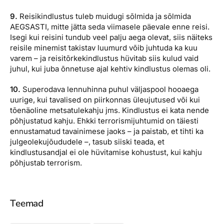
9.
Reisikindlustus tuleb muidugi sõlmida ja sõlmida
AEGSASTI, mitte jätta seda viimasele päevale enne reisi.
Isegi kui reisini tundub veel palju aega olevat, siis näiteks
reisile minemist takistav luumurd võib juhtuda ka kuu
varem – ja reisitõrkekindlustus hüvitab siis kulud vaid
juhul, kui juba õnnetuse ajal kehtiv kindlustus olemas oli.
10.
Superodava lennuhinna puhul väljaspool hooaega
uurige, kui tavalised on piirkonnas üleujutused või kui
tõenäoline metsatulekahju jms. Kindlustus ei kata nende
põhjustatud kahju. Ehkki terrorismijuhtumid on täiesti
ennustamatud tavainimese jaoks – ja paistab, et tihti ka
julgeolekujõududele –, tasub siiski teada, et
kindlustusandjal ei ole hüvitamise kohustust, kui kahju
põhjustab terrorism.
Teemad