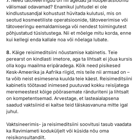
7.
Need tätoveeringud on nii ägedad ja iluoperatsioonid
välismaal odavamad? Enamikul juhtudel ei ole
kindlustusandjal kohustust hüvitada kulutusi, mis on
seotud kosmeetiliste operatsioonide, tätoveerimise või
tätoveeringu eemaldamisega või nendest toimingutest
põhjustatud tüsistustega. Nii et mõelge mitu korda, enne
kui kellegi enda kallale noa või nõelaga lubate.
8.
Käige reisimeditsiini nõustamise kabinetis. Teie
perearst on kindlasti imetore, aga ta lihtsalt ei jõua kursis
olla kogu maailma eripäradega. Kõik need pisikesed
Kesk-Ameerika ja Aafrika riigid, mis teile nii armsad on –
ta võib neist esimesena kuulda teie käest. Reisimeditsiini
kabinetis töötavad inimesed puutuvad kokku reisijatega
meremeestest kõige pöörasemate ränduriteni ja lihtsalt
on kompetentsemad. Arvestage, et lasteaialapsena
saadud vaktsiinid ei kaitse teid täiskasvanuna mitte igal
juhul.
Vaktsineerimis- ja reisimeditsiini soovitusi tasub vaadata
ka Ravimiameti koduküljelt või küsida nõu oma
reisikonsultandilt.