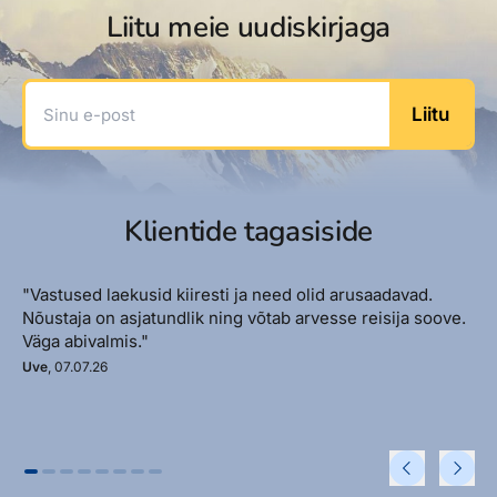
Liitu meie uudiskirjaga
Sinu e-post
Liitu
Klientide tagasiside
"Vastused laekusid kiiresti ja need olid arusaadavad.
Nõustaja on asjatundlik ning võtab arvesse reisija soove.
Väga abivalmis."
Uve
, 07.07.26