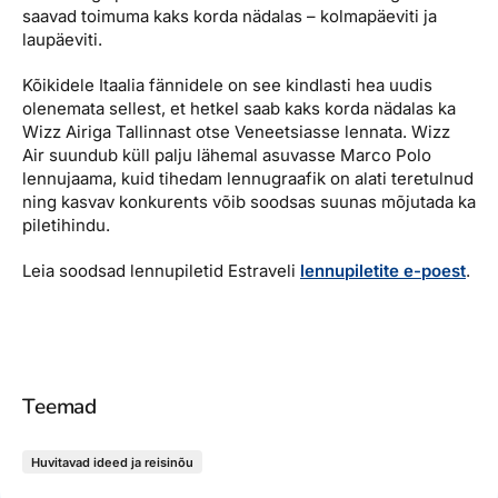
saavad toimuma kaks korda nädalas – kolmapäeviti ja
Reisitarvete e-pood
Meist
Kuldkaart
laupäeviti.
Ettevõttest, kontaktid, reisikonsultandi teenus, tule
Airalo eSIM
Platinum Club
tööle, uudised...
Kõikidele Itaalia fännidele on see kindlasti hea uudis
Reisija meelespea
Püsisoodustused
olenemata sellest, et hetkel saab kaks korda nädalas ka
Ettevõttest
Wizz Airiga Tallinnast otse Veneetsiasse lennata. Wizz
Boonuspunktid
Air suundub küll palju lähemal asuvasse Marco Polo
Kontaktid
lennujaama, kuid tihedam lennugraafik on alati teretulnud
ning kasvav konkurents võib soodsas suunas mõjutada ka
Reisikonsultandi teenus
piletihindu.
Tule tööle
Leia soodsad lennupiletid Estraveli
lennupiletite e-poest
.
Uudised
Teemad
Huvitavad ideed ja reisinõu