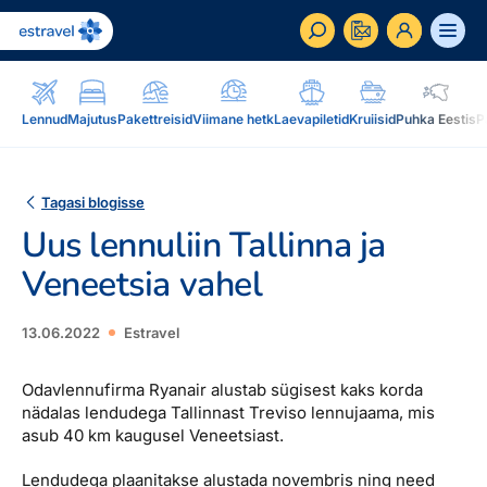
ET
RU
EN
Lennud
Majutus
Pakettreisid
Viimane hetk
Laevapiletid
Kruiisid
Puhka Eestis
P
Äriklient
Kuidas saada ärikliendiks, eelised, teenused...
Tagasi blogisse
Uus lennuliin Tallinna ja
Inspiratsioon & blogi
Blogi, sihtkohad, podcastid, ajakiri, uudiskiri...
Veneetsia vahel
Reisidele lisaks
Blogi
13.06.2022
Estravel
Järelmaks, Estraveli kinkekaart, Airalo eSim,
Sihtkohad
reisikaubad.ee...
Odavlennufirma Ryanair alustab sügisest kaks korda
Podcastid
nädalas lendudega Tallinnast Treviso lennujaama, mis
Lojaalsusprogramm
Järelmaks
asub 40 km kaugusel Veneetsiast.
Uudiskiri
Boonuspunktid, Kuldkaart, Platinum kaart...
Estraveli kinkekaart
Lendudega plaanitakse alustada novembris ning need
Reisiajakiri Traveller