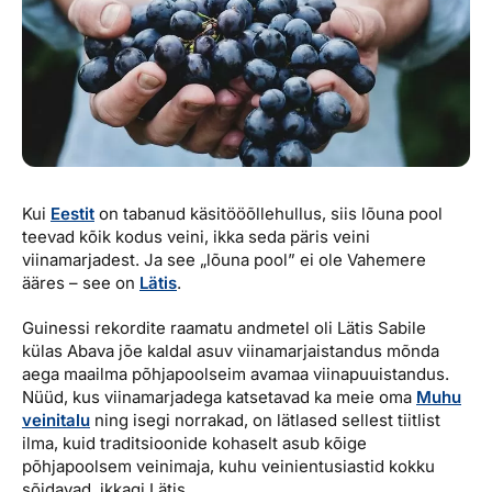
Reisitarvete e-pood
Meist
Kuldkaart
Ettevõttest, kontaktid, reisikonsultandi teenus, tule
Airalo eSIM
Platinum Club
tööle, uudised...
Reisija meelespea
Püsisoodustused
Ettevõttest
Boonuspunktid
Kontaktid
Reisikonsultandi teenus
Kui
Eestit
on tabanud käsitööõllehullus, siis lõuna pool
teevad kõik kodus veini, ikka seda päris veini
Tule tööle
viinamarjadest. Ja see „lõuna pool” ei ole Vahemere
ääres – see on
Lätis
.
Uudised
Guinessi rekordite raamatu andmetel oli Lätis Sabile
külas Abava jõe kaldal asuv viinamarjaistandus mõnda
aega maailma põhjapoolseim avamaa viinapuuistandus.
Nüüd, kus viinamarjadega katsetavad ka meie oma
Muhu
veinitalu
ning isegi norrakad, on lätlased sellest tiitlist
ilma, kuid traditsioonide kohaselt asub kõige
põhjapoolsem veinimaja, kuhu veinientusiastid kokku
sõidavad, ikkagi Lätis.