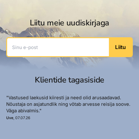
Liitu meie uudiskirjaga
Sinu e-post
Liitu
Klientide tagasiside
"Vastused laekusid kiiresti ja need olid arusaadavad.
Nõustaja on asjatundlik ning võtab arvesse reisija soove.
Väga abivalmis."
Uve
, 07.07.26