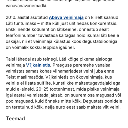
vanavanavanemadki.
2010. aastal asutatud
Abava veinimaja
on kiirelt saanud
Läti tuntuimaks – mitte küll just ülitihedas konkurentsis.
Ehkki nende koduleht on lätikeelne, õnnestub sealt
telefoninumber tuvastada ka tagasihoidlikumal läti keele
oskajal, nii et veinimaja külastus koos degustatsiooniga
on võimalik kokku leppida igaühel.
Talsi lähedal asub teinegi, Läti kõige pikema ajalooga
veinimaja
V?jkalnietis
.
Praeguse peremehe vanaisa
valmistas samas kohas viinamarjadest veini juba enne
Teist maailmasõda. V?jkalnietis on ökoveinimaja, kus
veinile ei lisata sulfiite, kunstlikke maitsetugevdajaid ega
muid e-aineid. 20–25 tootenimest, mida pisike veinimaja
igal aastal valmistada jaksab, on suurem osa magusad või
poolmagusad, kuid õnneks mitte kõik. Degustatsioonidele
on teretulnud kõik, nelja euro eest saab maitsta viit veini.
Teemad