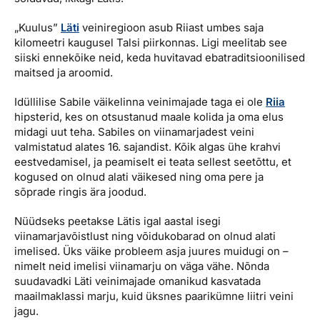
„Kuulus”
Läti
veiniregioon asub Riiast umbes saja
kilomeetri kaugusel Talsi piirkonnas. Ligi meelitab see
siiski ennekõike neid, keda huvitavad ebatraditsioonilised
maitsed ja aroomid.
Idüllilise Sabile väikelinna veinimajade taga ei ole
Riia
hipsterid, kes on otsustanud maale kolida ja oma elus
midagi uut teha. Sabiles on viinamarjadest veini
valmistatud alates 16. sajandist. Kõik algas ühe krahvi
eestvedamisel, ja peamiselt ei teata sellest seetõttu, et
kogused on olnud alati väikesed ning oma pere ja
sõprade ringis ära joodud.
Nüüdseks peetakse Lätis igal aastal isegi
viinamarjavõistlust ning võidukobarad on olnud alati
imelised. Üks väike probleem asja juures muidugi on –
nimelt neid imelisi viinamarju on väga vähe. Nõnda
suudavadki Läti veinimajade omanikud kasvatada
maailmaklassi marju, kuid üksnes paarikümne liitri veini
jagu.