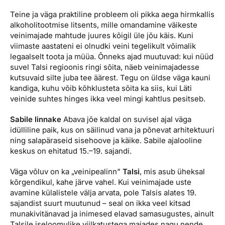
Teine ja väga praktiline probleem oli pikka aega hirmkallis
alkoholitootmise litsents, mille omandamine väikeste
veinimajade mahtude juures kõigil üle jõu käis. Kuni
viimaste aastateni ei olnudki veini tegelikult võimalik
legaalselt toota ja müüa. Õnneks ajad muutuvad: kui nüüd
suvel Talsi regioonis ringi sõita, näeb veinimajadesse
kutsuvaid silte juba tee äärest. Tegu on üldse väga kauni
kandiga, kuhu võib kõhklusteta sõita ka siis, kui Läti
veinide suhtes hinges ikka veel mingi kahtlus pesitseb.
Sabile linnake
Abava jõe kaldal on suvisel ajal väga
idülliline paik, kus on säilinud vana ja põnevat arhitektuuri
ning salapäraseid sisehoove ja käike. Sabile ajalooline
keskus on ehitatud 15.–19. sajandi.
Väga võluv on ka „veinipealinn”
Talsi
, mis asub üheksal
kõrgendikul, kahe järve vahel. Kui veinimajade uste
avamine külalistele välja arvata, pole Talsis alates 19.
sajandist suurt muutunud – seal on ikka veel kitsad
munakivitänavad ja inimesed elavad samasugustes, ainult
Talsile iseloomulike viilkatustega majades nagu nende