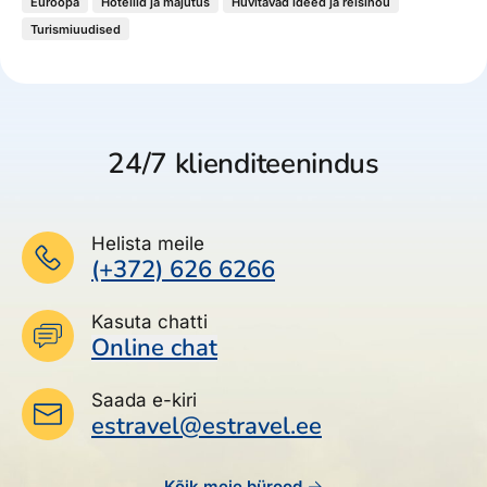
Euroopa
Hotellid ja majutus
Huvitavad ideed ja reisinõu
Turismiuudised
24/7 klienditeenindus
Helista meile
(+372) 626 6266
Kasuta chatti
Online chat
Saada e-kiri
estravel@estravel.ee
Kõik meie bürood