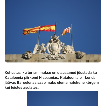
Reisitarvete e-pood
Meist
Kuldkaart
Ettevõttest, kontaktid, reisikonsultandi teenus, tule
Airalo eSIM
Platinum Club
tööle, uudised...
Reisija meelespea
Püsisoodustused
Ettevõttest
Boonuspunktid
Kontaktid
Reisikonsultandi teenus
Tule tööle
Uudised
Kohustusliku turismimaksu on otsustanud jõustada ka
Kataloonia piirkond Hispaanias. Kataloonia piirkonda
jäävas Barcelonas saab maks olema natukene kõrgem
kui teistes asulates.