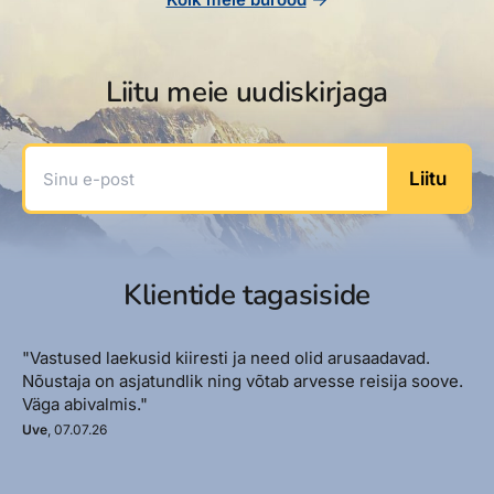
Liitu meie uudiskirjaga
Sinu e-post
Liitu
Klientide tagasiside
"Vastused laekusid kiiresti ja need olid arusaadavad.
Nõustaja on asjatundlik ning võtab arvesse reisija soove.
Väga abivalmis."
Uve
, 07.07.26