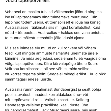
Võlad lapsepõlve ees
Vahepeal on maailm tublisti väiksemaks jäänud ning ma
ise küllap targemaks ning tuimemaks muutunud. Olin
leppinud tõdemusega, et tõenäoliselt ei jõua ma kunagi
Austraaliasse, rääkimata siis mingist korallatollist. Kuid
nüüd – tõepoolest Austraalias – hakkas see vana unistus
tolmunud mälestustesahtlis jälle idusid ajama.
Mis see inimese elu muud on kui rohkem või vähem
teadlikult mingite ammuste hämarate unelmate järele
käimine. Ja mida aeg edasi, seda enam tuleb vaagida oma
võlga lapsepõlve ees. Kiire kõrvalepõige ühele Suure
Vallrahu korallsaarele oli see vähim, mida sellises
olukorras tegema pidin! Seega ei midagi erilist – kuid pikk
samm tagasi enese juurde.
Austraalia rummipealinnast Bundabergist ja sealt põhja
pool asuvatest linnadest korraldatakse ühe- või
mitmepäevaseid reise Vallrahu saartele. Kolleeg
Hannesega valisime praktilistel kaalutlustel ühe
lõunapoolsematest, Lady Musgrave’i saare, mis asub