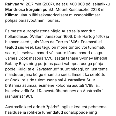
Rahvaarv:
20,7 mln (2007), neist u 400 000 põliselanikku
Mandriosa kõrgeim punkt:
Mount Kosciuszko 2228 m
Kliima:
ulatub lähisekvatoriaalsest mussoonkliimast
põhjas parasvöötmeni lõunas.
Esimeste eurooplastena nägid Austraalia mandrit
hollandlased (Willem Janszoon 1606, Dirk Hartog 1616) ja
hispaanlased (Luis Vaes de Torres 1606). Enamasti ei
teatud siis veel, kas tegu on mõne tuntud või tundmatu
saare, ise­seisva man­dri või suure lõunamandri osaga.
James Cook maabus 1770. aastal tänase Sydney lähedal
Botany Bays ning purjetas paari vahepeatusega põhja
poole. Kuigi ta ei ?avastanud” suurt midagi, on just tema
maadeuurijana kõige enam au sees. Ilmselt ka seetõttu,
et Cooki reiside tulemusena sai Austraaliast Suur­
britannia asumaa; esimene koloonia asutati 1788. a.;
iseseisev riik Briti Rahvasteühenduses on Aust­raalia 1.
jaanuarist 1901.
Austraalia keel erineb ?päris”-inglise keelest pehmema
häälduse ja rohkete lühendatud sõnalõppude ning