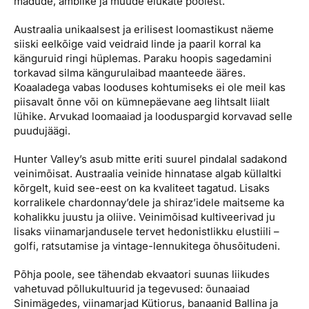
madude, ämblike ja muude elukate poolest.
Austraalia unikaalsest ja erilisest loomastikust näeme
siiski eelkõige vaid veidraid linde ja paaril korral ka
känguruid ringi hüplemas. Paraku hoopis sagedamini
torkavad silma kängurulaibad maanteede ääres.
Koaaladega vabas looduses kohtumiseks ei ole meil kas
piisavalt õnne või on kümnepäevane aeg lihtsalt liialt
lühike. Arvukad loomaaiad ja looduspargid korvavad selle
puudujäägi.
Hunter Valley’s asub mitte eriti suurel pindalal sadakond
veinimõisat. Austraalia veinide hinnatase algab küllaltki
kõrgelt, kuid see-eest on ka kvaliteet tagatud. Lisaks
korralikele chardonnay’dele ja shiraz’idele maitseme ka
kohalikku juustu ja oliive. Veinimõisad kultiveerivad ju
lisaks viinamarjandusele tervet hedonistlikku elustiili –
golfi, ratsutamise ja vintage-lennukitega õhusõitudeni.
Põhja poole, see tähendab ekvaatori suunas liikudes
vahetuvad põllukultuurid ja tegevused: õunaaiad
Sinimägedes, viinamarjad Kütiorus, banaanid Ballina ja