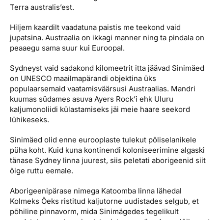
Terra australis’est.
Hiljem kaardilt vaadatuna paistis me teekond vaid
jupatsina. Austraalia on ikkagi manner ning ta pindala on
peaaegu sama suur kui Euroopal.
Sydneyst vaid sadakond kilomeetrit itta jäävad Sinimäed
on UNESCO maailmapärandi objektina üks
populaarsemaid vaatamisväärsusi Austraalias. Mandri
kuumas südames asuva Ayers Rock’i ehk Uluru
kaljumonoliidi külastamiseks jäi meie haare seekord
lühikeseks.
Sinimäed olid enne eurooplaste tulekut põliselanikele
püha koht. Kuid kuna kontinendi koloniseerimine algaski
tänase Sydney linna juurest, siis peletati aborigeenid siit
õige ruttu eemale.
Aborigeenipärase nimega Katoomba linna lähedal
Kolmeks Õeks ristitud kaljutorne uudistades selgub, et
põhiline pinnavorm, mida Sinimägedes tegelikult