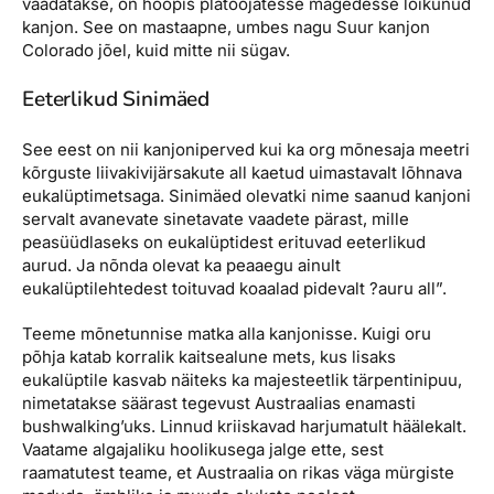
vaadatakse, on hoopis platoojatesse mägedesse lõikunud
kanjon. See on mastaapne, umbes nagu Suur kanjon
Colorado jõel, kuid mitte nii sügav.
Eeterlikud Sinimäed
See eest on nii kanjoniperved kui ka org mõnesaja meetri
kõrguste liivakivijärsakute all kaetud uimastavalt lõhnava
eukalüptimetsaga. Sinimäed olevatki nime saanud kanjoni
servalt avanevate sinetavate vaadete pärast, mille
peasüüdlaseks on eukalüptidest erituvad eeterlikud
aurud. Ja nõnda olevat ka peaaegu ainult
eukalüptilehtedest toituvad koaalad pidevalt ?auru all”.
Teeme mõnetunnise matka alla kanjonisse. Kuigi oru
põhja katab korralik kaitsealune mets, kus lisaks
eukalüptile kasvab näiteks ka majesteetlik tärpentinipuu,
nimetatakse säärast tegevust Austraalias enamasti
bushwalking’uks. Linnud kriiskavad harjumatult häälekalt.
Vaatame algajaliku hoolikusega jalge ette, sest
raamatutest teame, et Austraalia on rikas väga mürgiste