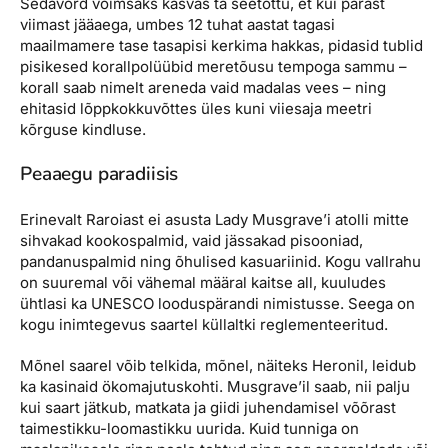
Sedavõrd võimsaks kasvas ta seetõttu, et kui pärast
viimast jääaega, umbes 12 tuhat aastat tagasi
maailmamere tase tasapisi kerkima hakkas, pidasid tublid
pisikesed korallpolüübid meretõusu tempoga sammu –
korall saab nimelt areneda vaid madalas vees – ning
ehitasid lõppkokkuvõttes üles kuni viiesaja meetri
kõrguse kindluse.
Peaaegu paradiisis
Erinevalt Raroiast ei asusta Lady Musgrave’i atolli mitte
sihvakad kookospalmid, vaid jässakad pisooniad,
pandanuspalmid ning õhulised kasuariinid. Kogu vallrahu
on suuremal või vähemal määral kaitse all, kuuludes
ühtlasi ka UNESCO looduspärandi nimistusse. Seega on
kogu inimtegevus saartel küllaltki reglementeeritud.
Mõnel saarel võib telkida, mõnel, näiteks Heronil, leidub
ka kasinaid ökomajutuskohti. Musgrave’il saab, nii palju
kui saart jätkub, matkata ja giidi juhendamisel võõrast
taimestikku-loomastikku uurida. Kuid tunniga on