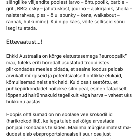
slängilike väljendite poolest (arvo – õhtupoolik, barbie –
grill, BBQ, esky – jahutuskast, journo – ajakirjanik, sheila –
naisterahvas, piss – õlu, spunky – kena, walkabout –
rännak, hulkumine). Kui nipp käes, võite selliseid sõnu
isegi tuletada.
Ettevaatust…!
Ehkki Austraalia on kõrge elatustasemega ?euroopalik”
maa, tuleks eriti hõredalt asustatud troopilistes
piirkondades meeles pidada, et sealne loodus peidab
arvukalt mürgiseid ja potentsiaalselt ohtlikke elukaid,
kõmulisemad neist ehk haid. Kuid osalt seetõttu, et
puhkepiirkondadel hoitakse silm peal, esineb fataalselt
lõppenud hairünnakuid tegelikult väga harva – vahest üks
hukkunu aastas.
Hoopis ohtlikumad on nn soolase vee krokodillid
(harikrokodillid), kellega tu­leb eelkõige arvestada
põhjapiirkondades telkides. Maailma mürgiseimatest ma­
dudest elab ebaproportsionaalselt suur osa just