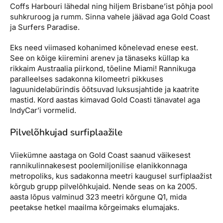
Coffs Harbouri lähedal ning hiljem Brisbane’ist põhja pool
suhkruroog ja rumm. Sinna vahele jäävad aga Gold Coast
ja Surfers Paradise.
Eks need viimased kohanimed kõnelevad enese eest.
See on kõige kiiremini arenev ja tänaseks küllap ka
rikkaim Austraalia piirkond, tõeline Miami! Rannikuga
paralleelses sadakonna kilomeetri pikkuses
laguunidelabürindis õõtsuvad luksusjahtide ja kaatrite
mastid. Kord aastas kimavad Gold Coasti tänavatel aga
IndyCar’i vormelid.
Pilvelõhkujad surfiplaažile
Viiekümne aastaga on Gold Coast saanud väikesest
rannikulinnakesest poolemiljonilise elanikkonnaga
metropoliks, kus sadakonna meetri kaugusel surfiplaažist
kõrgub grupp pilvelõhkujaid. Nende seas on ka 2005.
aasta lõpus valminud 323 meetri kõrgune Q1, mida
peetakse hetkel maailma kõrgeimaks elumajaks.