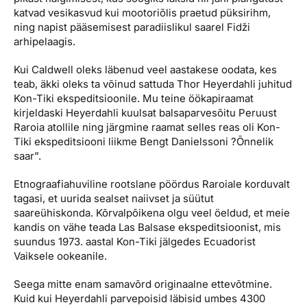
katvad vesikasvud kui mootoriõlis praetud püksirihm,
ning napist pääsemisest paradiislikul saarel Fidži
arhipelaagis.
Kui Caldwell oleks läbenud veel aastakese oodata, kes
teab, äkki oleks ta võinud sattuda Thor Heyerdahli juhitud
Kon-Tiki ekspeditsioonile. Mu teine öökapiraamat
kirjeldaski Heyerdahli kuulsat balsaparvesõitu Peruust
Raroia atollile ning järgmine raamat selles reas oli Kon-
Tiki ekspeditsiooni liikme Bengt Danielssoni ?Õnnelik
saar”.
Etnograafiahuviline rootslane pöördus Raroiale korduvalt
tagasi, et uurida sealset naiivset ja süütut
saareühiskonda. Kõrvalpõikena olgu veel öeldud, et meie
kandis on vähe teada Las Balsase ekspeditsioonist, mis
suundus 1973. aastal Kon-Tiki jälgedes Ecuadorist
Vaiksele ookeanile.
Seega mitte enam samavõrd originaalne ettevõtmine.
Kuid kui Heyerdahli parvepoisid läbisid umbes 4300