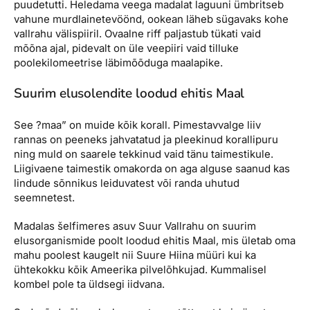
puudetutti. Heledama veega madalat laguuni ümbritseb
vahune murdlainetevöönd, ookean läheb sügavaks kohe
vallrahu välispiiril. Ovaalne riff paljastub tükati vaid
mõõna ajal, pidevalt on üle veepiiri vaid tilluke
poolekilomeetrise läbimõõduga maalapike.
Suurim elusolendite loodud ehitis Maal
See ?maa” on muide kõik korall. Pimestavvalge liiv
rannas on peeneks jahvatatud ja pleekinud korallipuru
ning muld on saarele tekkinud vaid tänu taimestikule.
Liigivaene taimestik omakorda on aga alguse saanud kas
lindude sõnnikus leiduvatest või randa uhutud
seemnetest.
Madalas šelfimeres asuv Suur Vallrahu on suurim
elusorganismide poolt loodud ehitis Maal, mis ületab oma
mahu poolest kaugelt nii Suure Hiina müüri kui ka
ühtekokku kõik Ameerika pilvelõhkujad. Kummalisel
kombel pole ta üldsegi iidvana.