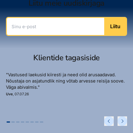
Liitu meie uudiskirjaga
Sinu e-post
Liitu
Klientide tagasiside
"Vastused laekusid kiiresti ja need olid arusaadavad.
Nõustaja on asjatundlik ning võtab arvesse reisija soove.
Väga abivalmis."
Uve
, 07.07.26