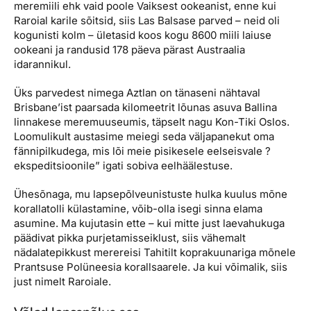
meremiili ehk vaid poole Vaiksest ookeanist, enne kui
Raroial karile sõitsid, siis Las Balsase parved – neid oli
kogunisti kolm – ületasid koos kogu 8600 miili laiuse
ookeani ja randusid 178 päeva pärast Austraalia
idarannikul.
Üks parvedest nimega Aztlan on tänaseni nähtaval
Brisbane’ist paarsada kilomeetrit lõunas asuva Ballina
linnakese meremuuseumis, täpselt nagu Kon-Tiki Oslos.
Loomulikult austasime meiegi seda väljapanekut oma
fännipilkudega, mis lõi meie pisikesele eelseisvale ?
ekspeditsioonile” igati sobiva eelhäälestuse.
Ühesõnaga, mu lapsepõlveunistuste hulka kuulus mõne
korallatolli külastamine, võib-olla isegi sinna elama
asumine. Ma kujutasin ette – kui mitte just laevahukuga
päädivat pikka purjetamisseiklust, siis vähemalt
nädalatepikkust merereisi Tahitilt koprakuunariga mõnele
Prantsuse Polüneesia korallsaarele. Ja kui võimalik, siis
just nimelt Raroiale.