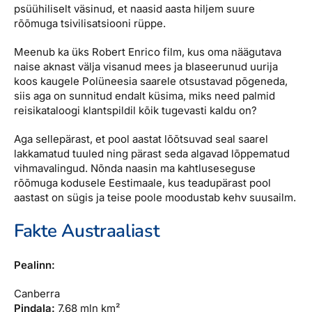
psüühiliselt väsinud, et naasid aasta hiljem suure
rõõmuga tsivilisatsiooni rüppe.
Meenub ka üks Robert Enrico film, kus oma näägutava
naise aknast välja visanud mees ja blaseerunud uurija
koos kaugele Polüneesia saarele otsustavad põgeneda,
siis aga on sunnitud endalt küsima, miks need palmid
reisikataloogi klantspildil kõik tugevasti kaldu on?
Aga sellepärast, et pool aastat lõõtsuvad seal saarel
lakkamatud tuuled ning pärast seda algavad lõppematud
vihmavalingud. Nõnda naasin ma kahtluseseguse
rõõmuga kodusele Eestimaale, kus teadupärast pool
aastast on sügis ja teise poole moodustab kehv suusailm.
Fakte Austraaliast
Pealinn:
Canberra
Pindala:
7,68 mln km²