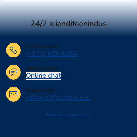
24/7 klienditeenindus
Helista meile
(+372) 626 6266
Kasuta chatti
Online chat
Saada e-kiri
estravel@estravel.ee
Kõik meie bürood