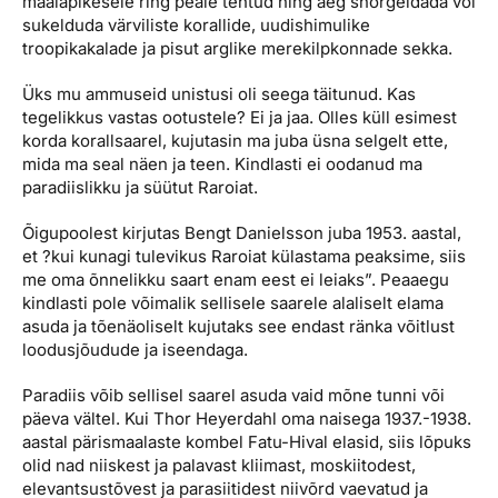
maalapikesele ring peale tehtud ning aeg snorgeldada või
sukelduda värviliste korallide, uudishimulike
troopikakalade ja pisut arglike merekilpkonnade sekka.
Üks mu ammuseid unistusi oli seega täitunud. Kas
tegelikkus vastas ootustele? Ei ja jaa. Olles küll esimest
korda korallsaarel, kujutasin ma juba üsna selgelt ette,
mida ma seal näen ja teen. Kindlasti ei oodanud ma
paradiislikku ja süütut Raroiat.
Õigupoolest kirjutas Bengt Danielsson juba 1953. aastal,
et ?kui kunagi tulevikus Raroiat külastama peaksime, siis
me oma õnnelikku saart enam eest ei leiaks”. Peaaegu
kindlasti pole võimalik sellisele saarele alaliselt elama
asuda ja tõenäoliselt kujutaks see endast ränka võitlust
loodusjõudude ja iseendaga.
Paradiis võib sellisel saarel asuda vaid mõne tunni või
päeva vältel. Kui Thor Heyerdahl oma naisega 1937.-1938.
aastal pärismaalaste kombel Fatu-Hival elasid, siis lõpuks
olid nad niiskest ja palavast kliimast, moskiitodest,
elevantsustõvest ja parasiitidest niivõrd vaevatud ja