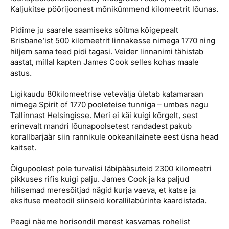
Kaljukitse pöörijoonest mõnikümmend kilomeetrit lõunas.
Pidime ju saarele saamiseks sõitma kõigepealt
Brisbane’ist 500 kilomeetrit linnakesse nimega 1770 ning
hiljem sama teed pidi tagasi. Veider linnanimi tähistab
aastat, millal kapten James Cook selles kohas maale
astus.
Ligikaudu 80kilomeetrise vetevälja ületab katamaraan
nimega Spirit of 1770 pooleteise tunniga – umbes nagu
Tallinnast Helsingisse. Meri ei käi kuigi kõrgelt, sest
erinevalt mandri lõunapoolsetest randadest pakub
korallbarjäär siin rannikule ookeanilainete eest üsna head
kaitset.
Õigupoolest pole turvalisi läbipääsuteid 2300 kilomeetri
pikkuses rifis kuigi palju. James Cook ja ka paljud
hilisemad meresõitjad nägid kurja vaeva, et katse ja
eksituse meetodil siinseid korallilabürinte kaardistada.
Peagi näeme horisondil merest kasvamas rohelist