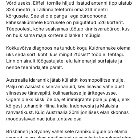
Võrdluseks, Eiffeli tornile hiljuti lisatud antenni tipp ulatub
324 meetri ja Tallinna teletorni oma 314 meetri
kõrgusele. See ei ole panga- ega büroohoone,
kaheksakümnele korrusele on paigutatud 526 korterit.
Tõepoolest, kohe sealsamas töötab kinnisvarabüroo, kus
on hulk sama maja kortereid lahkelt müügis.
Kokkuvõtva diagnoosina tundub kogu Kuldrannake olema
üks seda sorti koht, kus mingit ?tõsist” tööd ei tehtagi.
Linn on ainult lõõgastujate, elu laineharjal surfajate ja
nende teenindajate päralt.
Austraalia idarannik jätab küllaltki kosmopoliitse mulje.
Palju on Aasiast sisserännanuid, kes lisavad vaheldust
siinsesse tänavapilti, kulinaariasse ja äritegevusse.
Õigem oleks siiski öelda, et immigrante pole ju palju, ehk
kõigest tuhandik Hiina, India, Indoneesia ja Malaisia
rahvastikust. Kuid Austraalia 20miljonilises elanikkonnas
moodustavad nad juba tuntava osa.
Brisbane’i ja Sydney vahelisele rannikulõigule on elama
asunud ka arvukas eestlastest uusasukate kogukond ning