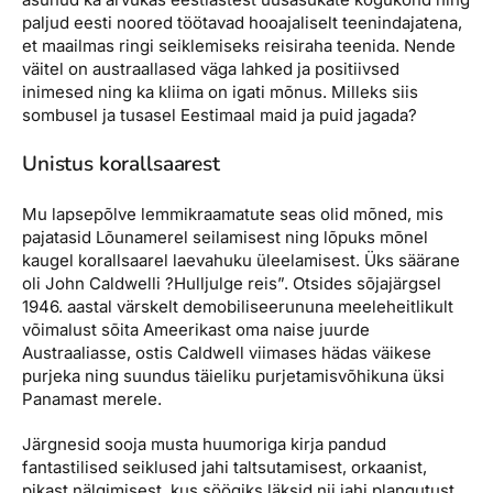
paljud eesti noored töötavad hooajaliselt teenindajatena,
et maailmas ringi seiklemiseks reisiraha teenida. Nende
väitel on austraallased väga lahked ja positiivsed
inimesed ning ka kliima on igati mõnus. Milleks siis
sombusel ja tusasel Eestimaal maid ja puid jagada?
Unistus korallsaarest
Mu lapsepõlve lemmikraamatute seas olid mõned, mis
pajatasid Lõunamerel seilamisest ning lõpuks mõnel
kaugel korallsaarel laevahuku üleelamisest. Üks säärane
oli John Caldwelli ?Hulljulge reis”. Otsides sõjajärgsel
1946. aastal värskelt demobiliseerununa meeleheitlikult
võimalust sõita Ameerikast oma naise juurde
Austraaliasse, ostis Caldwell viimases hädas väikese
purjeka ning suundus täieliku purjetamisvõhikuna üksi
Panamast merele.
Järgnesid sooja musta huumoriga kirja pandud
fantastilised seiklused jahi taltsutamisest, orkaanist,
pikast nälgimisest, kus söögiks läksid nii jahi plangutust