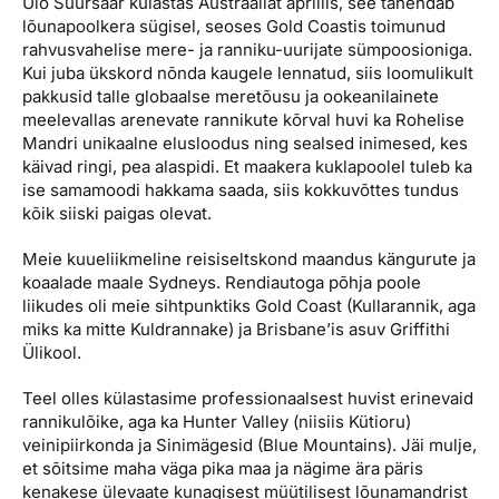
Ülo Suursaar külastas Austraaliat aprillis, see tähendab
Reisitarvete e-pood
Meist
Kuldkaart
lõunapoolkera sügisel, seoses Gold Coastis toimunud
Ettevõttest, kontaktid, reisikonsultandi teenus, tule
rahvusvahelise mere- ja ranniku-uurijate sümpoosioniga.
Airalo eSIM
Platinum Club
tööle, uudised...
Kui juba ükskord nõnda kaugele lennatud, siis loomulikult
pakkusid talle globaalse meretõusu ja ookeanilainete
Reisija meelespea
Püsisoodustused
meelevallas arenevate rannikute kõrval huvi ka Rohelise
Ettevõttest
Mandri unikaalne elusloodus ning sealsed inimesed, kes
Boonuspunktid
käivad ringi, pea alaspidi. Et maakera kuklapoolel tuleb ka
Kontaktid
ise samamoodi hakkama saada, siis kokkuvõttes tundus
Reisikonsultandi teenus
kõik siiski paigas olevat.
Tule tööle
Meie kuueliikmeline reisiseltskond maandus kängurute ja
koaalade maale Sydneys. Rendiautoga põhja poole
Uudised
liikudes oli meie sihtpunktiks Gold Coast (Kullarannik, aga
miks ka mitte Kuldrannake) ja Brisbane’is asuv Griffithi
Ülikool.
Teel olles külastasime professionaalsest huvist erinevaid
rannikulõike, aga ka Hunter Valley (niisiis Kütioru)
veinipiirkonda ja Sinimägesid (Blue Mountains). Jäi mulje,
et sõitsime maha väga pika maa ja nägime ära päris
kenakese ülevaate kunagisest müütilisest lõunamandrist