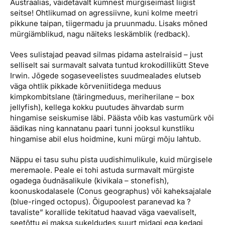
Austraalias, väidetavalt kümnest mürgiseimast liigist
seitse! Ohtlikumad on agressiivne, kuni kolme meetri
pikkune taipan, tiigermadu ja pruunmadu. Lisaks mõned
mürgiämblikud, na­gu näiteks leskämblik (redback).
Vees sulistajad peavad silmas pidama astelraisid – just
selliselt sai surmavalt salvata tuntud krokodillikütt Steve
Irwin. Jõgede sogaseveelistes suudmealades elutseb
väga ohtlik pikkade kõrveniitidega ­meduus
kimpkombitslane (täringme­duus, meriherilane – box
jellyfish), kellega kok­ku puutudes ähvardab surm
hingamise seiskumise läbi. Päästa võib kas vastumürk või
äädikas ning kannatanu paari tunni jooksul kunstliku
hingamise abil elus hoidmine, kuni mürgi mõju lahtub.
Näppu ei tasu suhu pista uudishimulikule, kuid mürgisele
meremaole. Peale ei tohi astuda surmavalt mürgiste
ogadega õudnäsalikule (kivikala – stonefish),
koonuskodalasele (Conus geographus) või kaheksajalale
(blue-ringed octopus). Õigupoolest paranevad ka ?
tavaliste” korallide tekitatud haavad väga vaevaliselt,
seetõttu ei maksa sukeldudes suurt midagi ega kedagi