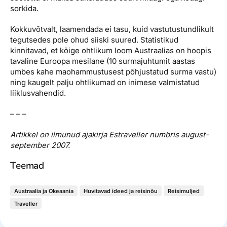
sorkida.
Kokkuvõtvalt, laamendada ei tasu, kuid vastutustundlikult
tegutsedes pole ohud siiski suured. Statistikud
kinnitavad, et kõige ohtlikum loom Austraalias on hoopis
tavaline Euroopa mesilane (10 surmajuhtumit aastas
umbes kahe maohammustusest põhjustatud surma vastu)
ning kaugelt palju ohtlikumad on inimese valmistatud
liiklusvahendid.
– – –
Artikkel on ilmunud ajakirja Estraveller numbris august-
september 2007.
Teemad
Austraalia ja Okeaania
Huvitavad ideed ja reisinõu
Reisimuljed
Traveller