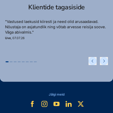
Klientide tagasiside
"Vastused laekusid kiiresti ja need olid arusaadavad.
Nõustaja on asjatundlik ning võtab arvesse reisija soove.
Väga abivalmis."
Uve
, 07.07.26
Jälgi meid