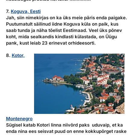
7.
Koguva, Eesti
Jah, siin nimekirjas on ka üks meie päris enda paigake.
Puutumatult säilinud iidne Koguva küla on paik, kus
saab tunda ja näha tõelist Eestimaad. Veel üks põnev
koht, mida sealkandis kindlasti külastada, on Üügu
pank, kust leiab 23 erinevat orhideesorti.
8.
Kotor,
Montenegro
Sügisel katab Kotori linna niivõrd paks uduvaip, et ka
enda nina ees seisvat puud on enne kokkupõrget raske