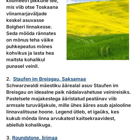
kilomeetri pikkune tee,
mis viib otse Toskaana
viinamarjaväljade
keskel asuvasse
Bolgheri linnakesse.
Seda mööda rännates
on mõnus teha väike
puhkepeatus mõnes
kohvikus ja lasta hea
maitsta kohalikul
punasel veinil.
2.
Staufen im Breisgau, Saksamaa
Schwarzwaldi mäestiku äärealal asuv Staufen im
Breisgau on ideaalne paik nädalavahetuse veinireisiks.
Pastelsete majakestega ääristatud peatänav viib
armsale turuväljakule, mille ühes ääres asub ajalooline
linnavalitsuse hoone. Legend ütleb, et igaüks, kes
kukub mõnda linna arvukatest kaitsekraavidest,
abiellub kohalikuga.
3.
Roundstone, Iirimaa