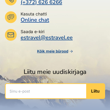
(+372) 626 6266
Kasuta chatti
Online chat
Saada e-kiri
estravel@estravel.ee
Kõik meie bürood
Liitu meie uudiskirjaga
Sinu e-post
Liitu