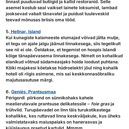
linnast puuduvad butiigid ja kallid restoranid. Selle
asemel kostub seal vaikset lainete loksumist, lambad
jooksevad vabalt tänavatel ja puidust tuuleveskid
teevad mõnusas briisis oma tööd.
5.
Hellnar, Island
Kui kunagiste kalameeste elumajad võivad jätta mulje,
et tegu on ajale jalgu jäänud linnakesega, siis tegelikult
see nii ei ole. Öeldakse, et tegemist on hoopis Islandi
kõige tänapäevasema linnakesega. Nimelt on kohalikud
elanikud võtnud südameasjaks hoida loodust puhtana.
Kõiki majakesi köetakse hüdroelektri jõul ning kohalik
hotell oli riigis esimene, mis sai keskkonnasõbraliku
majutusasutuse märgi.
6.
Geniés, Prantsusmaa
Périgordi piirkond on sünnikohaks kahele
meelierutavale prantsuse delikatessile –
foie gras
ja
trühvlid. Turupäevadel on linn täis turukotikestega
kohalikke, kes ruttavad linna keskväljakule, kus üheks
valmistatavaks maiuspalaks on hanerasvas ja
küüslaugus praetud kartulid. Mmmm…