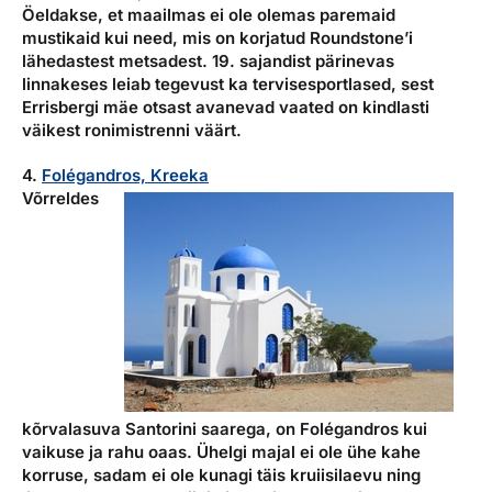
Öeldakse, et maailmas ei ole olemas paremaid
mustikaid kui need, mis on korjatud Roundstone’i
lähedastest metsadest. 19. sajandist pärinevas
linnakeses leiab tegevust ka tervisesportlased, sest
Errisbergi mäe otsast avanevad vaated on kindlasti
väikest ronimistrenni väärt.
4.
Folégandros, Kreeka
Võrreldes
kõrvalasuva Santorini saarega, on Folégandros kui
vaikuse ja rahu oaas. Ühelgi majal ei ole ühe kahe
korruse, sadam ei ole kunagi täis kruiisilaevu ning