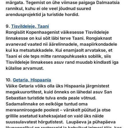
märgata. Tegemist on ühe viimase paigaga Dalmaatsia
rannikul, kuhu ei ole veel jõudnud suured
arendusprojektid ja turistide hordid.
9.
Tisvildeleje, Taani
Rongisõit Kopenhaagenist väikesesse Tisvildeleje
linnakesse on kui sõit läbi terve Taani. Rongiaknast
avanevad vaated nii äärelinnadele, maapiirkondadele
kui ka metsatukkadele. Kui enamjaolt arvatakse, et
Taani ei ole teps mitte rannapuhkuseks sobilik, siis
Tisvildeleje linnakeses asuv rand muudab kindlasti iga
külalise arvamust.
10.
Getaria, Hispaania
Väike Getaria võiks olla üks Hispaania järgmistest
megakuurortitest, kuid õnneks on lähedal asuv San
Sebastian turistide tulva enda peale võtnud.
Sadamalinnake on eelkõige tuntud oma
mereanniroogade poolest – värskelt püütud ja otse
grillile asetatud kaheksajalad on vaid üks näide
suussulavatest hõrgutistest. Laupäeva ja pühapäeva
lõunapoolikul on restoranid ja kohvikud inimesi täis, kes