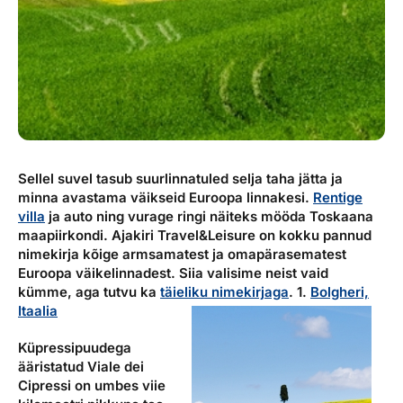
Sellel suvel tasub suurlinnatuled selja taha jätta ja
minna avastama väikseid Euroopa linnakesi.
Rentige
villa
ja auto ning vurage ringi näiteks mööda Toskaana
maapiirkondi. Ajakiri Travel&Leisure on kokku pannud
nimekirja kõige armsamatest ja omapärasematest
Euroopa väikelinnadest. Siia valisime neist vaid
kümme, aga tutvu ka
täieliku nimekirjaga
.
1.
Bolgheri,
Itaalia
Küpressipuudega
ääristatud Viale dei
Cipressi on umbes viie