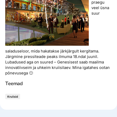
praegu
veel üsna
suur
saladuseloor, mida hakatakse järkjärgult kergitama.
Järgmine pressiteade peaks ilmuma 18.ndal juunil.
Lubadused aga on suured – Genesisest saab maailma
innovatiivseim ja uhkeim kruiisilaev. Mina igatahes ootan
põnevusega 🙂
Teemad
Kruiisid