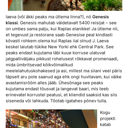
laeva (või äkki peaks ma ütlema linna?), nö
Genesis
klassi
. Genesis mahutab väidetavalt 5400 reisijat – see
on umbes sama palju, kui Raplas elanikke! Ja ütleme nii,
et tegevust ja restorane saab Genesise peal kindlasti
kõvasti rohkem olema kui Raplas iial olnud J. Laeva
keskel laiutab tükike New Yorki ehk Central Park. See
peaks endast kujutama läbi kuue korruse ulatuvat
jalgpalliväljaku pikkust rohelusest rõkkavat promenaadi,
mida ümbritsevad kõikvõimalikud
meelelahutuskohakesed ja asi, millest ma siiani veel päris
täpselt aru pole saanud aga ehk ongi huvitavam, kui väike
avastamisrõõm alles jääb. Ühesõnaga see peaks
kujutama endast tõusvat ja langevat baari, mis teeb
erinevatel korrustel peatusi, et kliendid saaksid kas siis
siseneda või lahkuda. Tõotab igatahes põnev tulla.
Kogu
projekti
katab