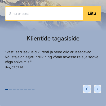
Sinu e-post
Liitu
Klientide tagasiside
"Vastused laekusid kiiresti ja need olid arusaadavad.
Nõustaja on asjatundlik ning võtab arvesse reisija soove.
Väga abivalmis."
Uve
, 07.07.26