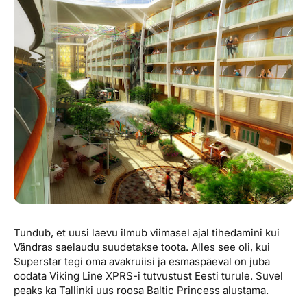
Reisitarvete e-pood
Meist
Kuldkaart
Ettevõttest, kontaktid, reisikonsultandi teenus, tule
Airalo eSIM
Platinum Club
tööle, uudised...
Reisija meelespea
Püsisoodustused
Ettevõttest
Boonuspunktid
Kontaktid
Reisikonsultandi teenus
Tule tööle
Uudised
Tundub, et uusi laevu ilmub viimasel ajal tihedamini kui
Vändras saelaudu suudetakse toota. Alles see oli, kui
Superstar tegi oma avakruiisi ja esmaspäeval on juba
oodata Viking Line XPRS-i tutvustust Eesti turule. Suvel
peaks ka Tallinki uus roosa Baltic Princess alustama.