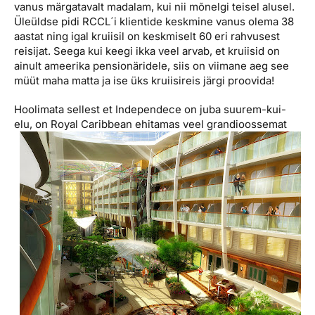
vanus märgatavalt madalam, kui nii mõnelgi teisel alusel.
Üleüldse pidi RCCL´i klientide keskmine vanus olema 38
aastat ning igal kruiisil on keskmiselt 60 eri rahvusest
reisijat. Seega kui keegi ikka veel arvab, et kruiisid on
ainult ameerika pensionäridele, siis on viimane aeg see
müüt maha matta ja ise üks kruiisireis järgi proovida!
Hoolimata sellest et Independece on juba suurem-kui-
elu, on Royal Carib
bean ehitamas veel grandioossemat