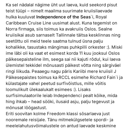
Ka sel nädalal nägime üht uut laeva, kuid seekord pisut
teist tüüpi – nimelt maailma suurimate kruiisilaevade
hulka kuuluvat
Independence of the Seas
`i, Royal
Caribbean Cruise Line uusimat alust. Kuna tegemist on
Norra firmaga, siis toimus ka avakruiis Oslos. Sealne
kruiisikai asub sarnaselt Tallinnale täitsa kesklinnas ning
seetõttu oli meid teele saatma tulnud üsna palju
kohalikke, tasustaks mängimas puhkpilli orkester :). Miski
ime läbi oli ka vaat et esimest korda 11 kuu jooksul Oslos
päikesepaisteline ilm, seega sai nii kajuti rõdul, kui laeva
ülemistel tekkidel mõnusasti päikest võtta ning särgiväel
ringi liikuda. Peaaegu nagu päris Kariibi mere kruiisil J
Päikesepaistes toimus ka RCCL esimehe Richard Fain`i ja
külastajate vahel peetud surfivõistlus, mille võitis
loomulikult ülekaalukalt esimees :). Lisaks
surfisimulaatorile leiab Independenci pealt kõike, mida
hing ihkab – head sööki, ilusaid asju, palju tegevust ja
mõnusat lõõgastust.
Eriti soovitan kolme Freedom klassi sõsarlaeva just
nooremale reisijale. Tänu mitmekülgsetele spordi- ja
meelelahutusvõimalustele on antud laevade keskmine