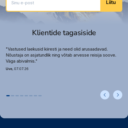
Liitu
Parkla
Autorent (lisatasu eest)
Basseinid – 4
Välijacuzzi – 2
Klientide tagasiside
Lamamistoolid basseini ääres
Lamamistoolid rannas
Päikesevarjud basseini ääres
"Vastused laekusid kiiresti ja need olid arusaadavad.
Päikesevarjud rannas
Nõustaja on asjatundlik ning võtab arvesse reisija soove.
Rannarätikud basseini ääres
Väga abivalmis."
Rannarätikud rannas
Uve
, 07.07.26
Hotelli ametlik kategooria – 5*
Meelelahutus
Aeroobika
Rannajalgpall
Rannavõrkpall
Noolemäng
Jõusaal