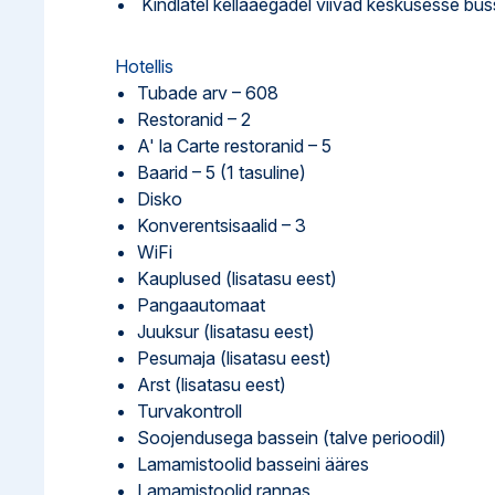
Kindlatel kellaaegadel viivad keskusesse bus
Hotellis
Tubade arv – 608
Restoranid – 2
A' la Carte restoranid – 5
Baarid – 5 (1 tasuline)
Disko
Konverentsisaalid – 3
WiFi
Kauplused (lisatasu eest)
Pangaautomaat
Juuksur (lisatasu eest)
Pesumaja (lisatasu eest)
Arst (lisatasu eest)
Turvakontroll
Soojendusega bassein (talve perioodil)
Lamamistoolid basseini ääres
Lamamistoolid rannas