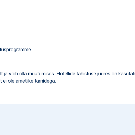
hutusprogramme
lt ja võib olla muutumises. Hotellide tähistuse juures on kasuta
t ei ole ametlike tärnidega.