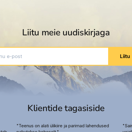
Liitu meie uudiskirjaga
 e-post
Liitu
Klientide tagasiside
"Teenus on alati ülikiire ja parimad lahendused
"Sai
õtab
pakutakse koheselt."
vaja