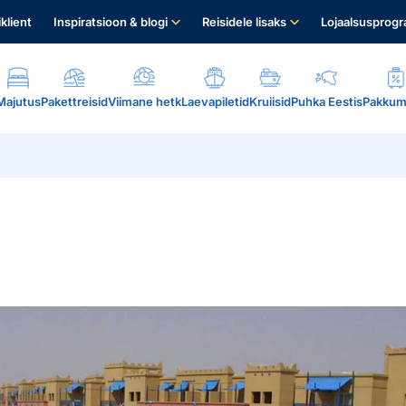
iklient
Inspiratsioon & blogi
Reisidele lisaks
Lojaalsusprog
Majutus
Pakettreisid
Viimane hetk
Laevapiletid
Kruiisid
Puhka Eestis
Pakkum