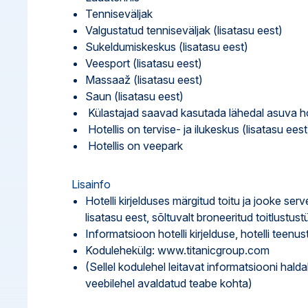
Tenniseväljak
Valgustatud tenniseväljak (lisatasu eest)
Sukeldumiskeskus (lisatasu eest)
Veesport (lisatasu eest)
Massaaž (lisatasu eest)
Saun (lisatasu eest)
Külastajad saavad kasutada lähedal asuva hot
Hotellis on tervise- ja ilukeskus (lisatasu eest
Hotellis on veepark
Lisainfo
Hotelli kirjelduses märgitud toitu ja jooke ser
lisatasu eest, sõltuvalt broneeritud toitlustust
Informatsioon hotelli kirjelduse, hotelli tee
Kodulehekülg: www.titanicgroup.com
(Sellel kodulehel leitavat informatsiooni hald
veebilehel avaldatud teabe kohta)