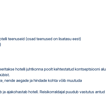
elli teenuseid (osad teenused on lisatasu eest)
)
veeritakse hotelli juhtkonna poolt kehtestatud kontseptsiooni alu
üübist.
nuste, nende aegade ja hindade kohta võib muutuda
ab ja ajakohastab hotell. Reisikorraldajal puudub vastutus antud