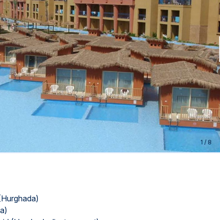
sed...
1
/
8
(Hurghada)
a)