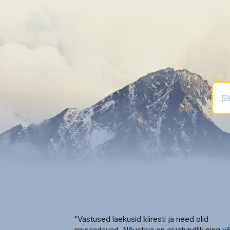
Sinu
"Vastused laekusid kiiresti ja need olid
arusaadavad. Nõustaja on asjatundlik ning v