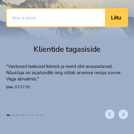
Päikesevarjud rannas (lisatasu eest)
Sinu e-post
Rannarätikud basseini ääres
Liitu
Hotelli ametlik kategooria – 5*
Toad
Standard
Klientide tagasiside
Toa suurus umbes 34 m 2
Diivanvoodi
Vann või dušš
"Vastused laekusid kiiresti ja need olid arusaadavad.
WC
Nõustaja on asjatundlik ning võtab arvesse reisija soove.
Väga abivalmis."
Föön
Hommikumantel
Uve
, 07.07.26
Sussid
Rõdu
Konditsioneer (tsentraalne, töötab
perioodiliselt)
Telefon
Televiisor