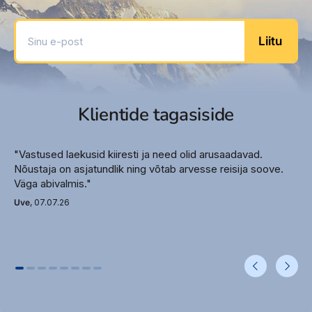
Päikesevarjud rannas (lisatasu eest)
Sinu e-post
Rannarätikud basseini ääres
Liitu
Hotelli ametlik kategooria – 5*
Toad
Standard
Klientide tagasiside
Toa suurus umbes 34 m 2
Diivanvoodi
Vann või dušš
"Vastused laekusid kiiresti ja need olid arusaadavad.
WC
Nõustaja on asjatundlik ning võtab arvesse reisija soove.
Väga abivalmis."
Föön
Hommikumantel
Uve
, 07.07.26
Sussid
Rõdu
Konditsioneer (tsentraalne, töötab
perioodiliselt)
Telefon
Televiisor