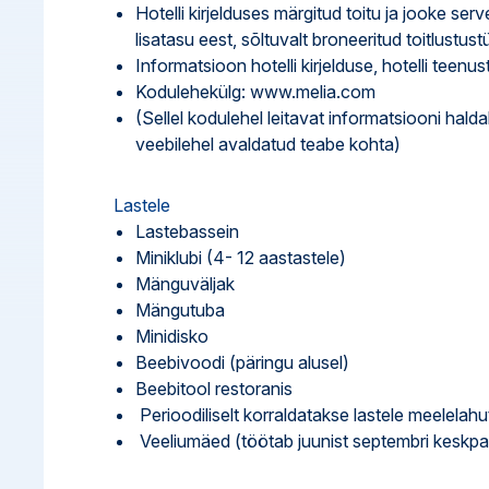
Hotelli kirjelduses märgitud toitu ja jooke ser
lisatasu eest, sõltuvalt broneeritud toitlustust
Informatsioon hotelli kirjelduse, hotelli tee
Kodulehekülg: www.melia.com
(Sellel kodulehel leitavat informatsiooni hald
veebilehel avaldatud teabe kohta)
Lastele
Lastebassein
Miniklubi (4- 12 aastastele)
Mänguväljak
Mängutuba
Minidisko
Beebivoodi (päringu alusel)
Beebitool restoranis
Perioodiliselt korraldatakse lastele meelela
Veeliumäed (töötab juunist septembri keskpa