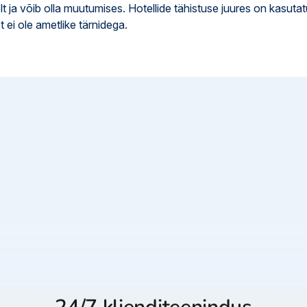
lt ja võib olla muutumises. Hotellide tähistuse juures on kasuta
t ei ole ametlike tärnidega.