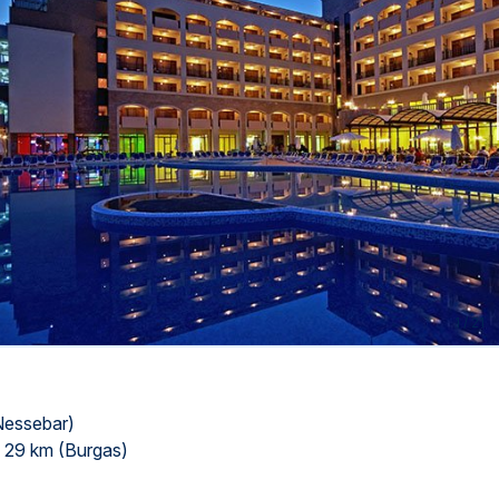
sed...
1
/
21
Nessebar)
 29 km (Burgas)