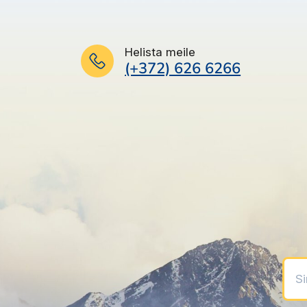
Helista meile
(+372) 626 6266
Sinu