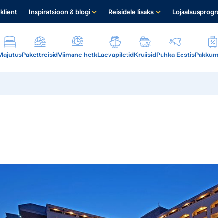
iklient
Inspiratsioon & blogi
Reisidele lisaks
Lojaalsusprog
Majutus
Pakettreisid
Viimane hetk
Laevapiletid
Kruiisid
Puhka Eestis
Pakkum