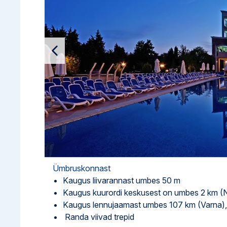
Ettevõttest, kontaktid, reisikonsultandi teenus, tule tööle, uudi
Airalo eSIM
Platinum Club
Reisija meelespea
Püsisoodustused
Ettevõttest
Boonuspunktid
Kontaktid
Reisikonsultandi teenus
Tule tööle
Uudised
Ümbruskonnast
Kaugus liivarannast umbes 50 m
Kaugus kuurordi keskusest on umbes 2 km (
Kaugus lennujaamast umbes 107 km (Varna),
Randa viivad trepid