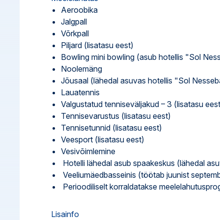
Aeroobika
Jalgpall
Võrkpall
Piljard (lisatasu eest)
Bowling mini bowling (asub hotellis "Sol Ness
Noolemäng
Jõusaal (lähedal asuvas hotellis "Sol Nesseb
Lauatennis
Valgustatud tenniseväljakud – 3 (lisatasu eest
Tennisevarustus (lisatasu eest)
Tennisetunnid (lisatasu eest)
Veesport (lisatasu eest)
Vesivõimlemine
Hotelli lähedal asub spaakeskus (lähedal asuv
Veeliumäedbasseinis (töötab juunist septemb
Perioodiliselt korraldatakse meelelahutusp
Lisainfo