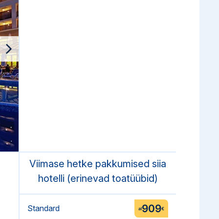
Viimase hetke pakkumised siia
hotelli (erinevad toatüübid)
909
Standard
al
€