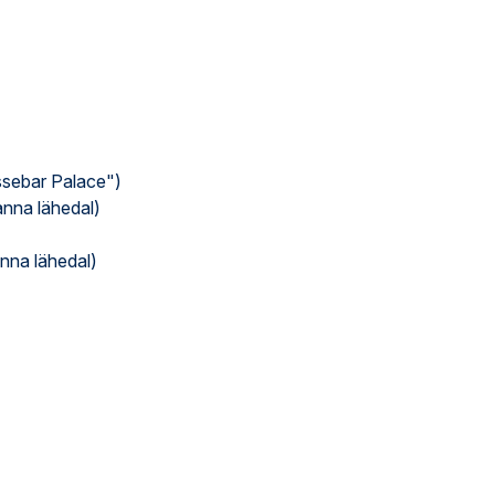
ssebar Palace")
anna lähedal)
anna lähedal)