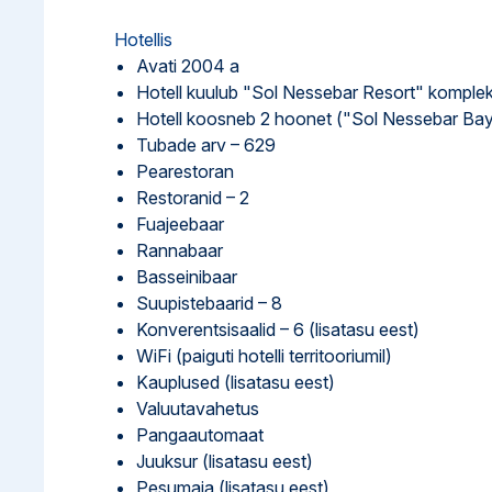
Hotellis
Avati 2004 a
Hotell kuulub "Sol Nessebar Resort" komple
Hotell koosneb 2 hoonet ("Sol Nessebar Bay
Tubade arv – 629
Pearestoran
Restoranid – 2
Fuajeebaar
Rannabaar
Basseinibaar
Suupistebaarid – 8
Konverentsisaalid – 6 (lisatasu eest)
WiFi (paiguti hotelli territooriumil)
Kauplused (lisatasu eest)
Valuutavahetus
Pangaautomaat
Juuksur (lisatasu eest)
Pesumaja (lisatasu eest)