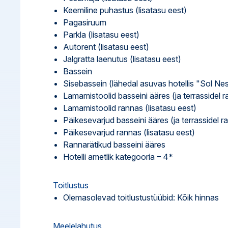
Keemiline puhastus (lisatasu eest)
Pagasiruum
Parkla (lisatasu eest)
Autorent (lisatasu eest)
Jalgratta laenutus (lisatasu eest)
Bassein
Sisebassein (lähedal asuvas hotellis "Sol Ne
Lamamistoolid basseini ääres (ja terrassidel r
Lamamistoolid rannas (lisatasu eest)
Päikesevarjud basseini ääres (ja terrassidel r
Päikesevarjud rannas (lisatasu eest)
Rannarätikud basseini ääres
Hotelli ametlik kategooria – 4*
Toitlustus
Olemasolevad toitlustustüübid: Kõik hinnas
Meelelahutus