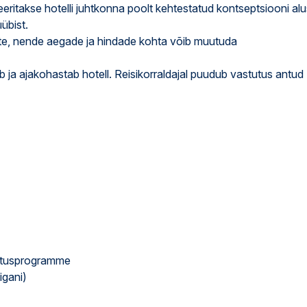
veeritakse hotelli juhtkonna poolt kehtestatud kontseptsiooni alu
üübist.
nuste, nende aegade ja hindade kohta võib muutuda
ab ja ajakohastab hotell. Reisikorraldajal puudub vastutus antud
hutusprogramme
igani)