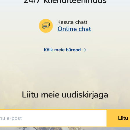
24/7 klienditeenindus
Kasuta chatti
Online chat
Kõik meie bürood
Liitu meie uudiskirjaga
 e-post
Liitu