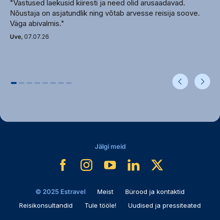
"Vastused laekusid kiiresti ja need olid arusaadavad.
Telefon: Jah
Nõustaja on asjatundlik ning võtab arvesse reisija soove.
Korrus: Keraamika
Väga abivalmis."
Tee või kohvi võimalus: Jah (Tasuta)
Uve
, 07.07.26
Kööginurk: Jah
Koristamine: Igapäevane
Korruste arvud: 1
Korruste arv toa kohta: 1
Ülemteener: Jah (Tasuta)
Rõdu või terrass: Rõdu või terrass
Rõdude arv: 1
Terrasside arv: 1
Magamistubade arv: 1 magamistuba
Jälgi meid
Maksimaalselt täiskasvanu: 3
Maksimaalselt laps: 2
Maksimaalne inimeste arv: 4
Voodite tüüp: Ülisuur voodi või kaks
© 2025 Estravel
Meist
Bürood ja kontaktid
üheinimesevoodit
Reisikonsultandid
Tule tööle!
Uudised ja pressiteated
Voodite arv: 1