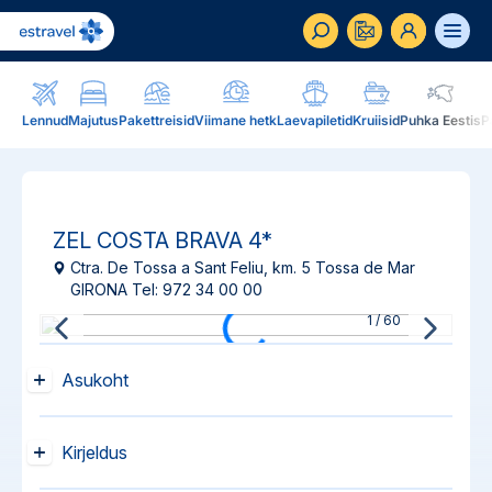
ET
RU
EN
Lennud
Majutus
Pakettreisid
Viimane hetk
Laevapiletid
Kruiisid
Puhka Eestis
P
Äriklient
Kuidas saada ärikliendiks, eelised, teenused...
ZEL COSTA BRAVA
4*
Inspiratsioon & blogi
Blogi, sihtkohad, podcastid, ajakiri, uudiskiri...
Ctra. De Tossa a Sant Feliu, km. 5 Tossa de Mar
GIRONA Tel: 972 34 00 00
Reisidele lisaks
Blogi
1
/
60
Järelmaks, Estraveli kinkekaart, Airalo eSim,
Sihtkohad
reisikaubad.ee...
Asukoht
Podcastid
Lojaalsusprogramm
Järelmaks
Uudiskiri
Kirjeldus
Boonuspunktid, Kuldkaart, Platinum kaart...
Estraveli kinkekaart
Reisiajakiri Traveller