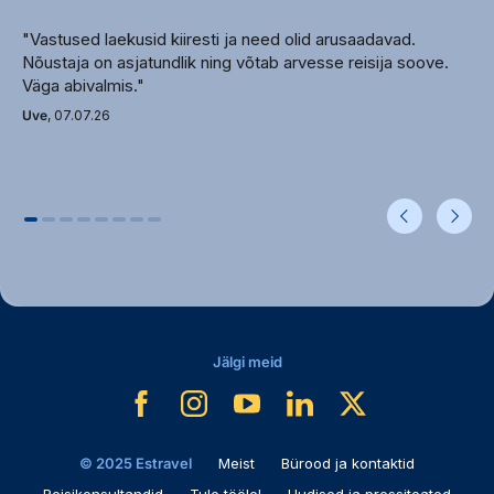
restoranid: 1
baarid: 2
"Vastused laekusid kiiresti ja need olid arusaadavad.
ärikeskus
Nõustaja on asjatundlik ning võtab arvesse reisija soove.
Väga abivalmis."
mullivann: 2
basseinid: 1
Uve
, 07.07.26
konverentsisaalid: 1
rannarätikud basseini ääres: tasuta
päikesevarjud ja lamamistoolid basseini
ääres: tasuta
parkla: tasuline (piiratud kohtade arv)
veeliumäed: 2
sularahaautomaat
valuutavahetus
pesula tasuline
Jälgi meid
Toad
Deluxe Room Pool View
Standard Room Pool View
© 2025 Estravel
Meist
Bürood ja kontaktid
Comfort Pool View