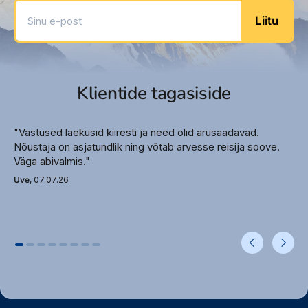
Sinu e-post
Rannarätikud basseini ääres
Liitu
Rannarätikud rannas
Hotellil ei ole ametlikku kategooriat
Toitlustus
Klientide tagasiside
Olemasolevad toitlustustüübid:
Hommikusöök, Hommiku- ja õhtusöök,
Hommiku-, lõuna ja õhtusöök
"Vastused laekusid kiiresti ja need olid arusaadavad.
Nõustaja on asjatundlik ning võtab arvesse reisija soove.
Väga abivalmis."
Meelelahutus
Uve
, 07.07.26
Piljard
Jõusaal (lisatasu eest)
Spaa- keskuse teenused (lisatasu eest)
Massaaž (lisatasu eest)
Saun (lisatasu eest)
Hotellis on spaa-keskus (lisatasu eest)
Lisainfo